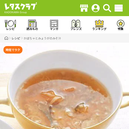
レシピ
読みもの
マンガ
フレンズ
ランキング
特集
レシピ
かぼちゃとみょうがのみそ汁
時短でラク