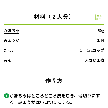
材料（２人分）
かぼちゃ
60g
みょうが
１個
だし汁
１ 1/2カップ
みそ
大さじ１強
作り方
かぼちゃはところどころ皮をむき、薄切りにす
1
る。みょうがは
小口切り
にする。