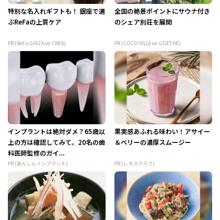
特別な名入れギフトも！ 銀座で選
全国の絶景ポイントにサウナ付き
ぶReFaの上質ケア
のシェア別荘を展開
PR (ReFa GINZA on CREA)
PR (COCO VILLA on GOETHE)
インプラントは絶対ダメ？65歳以
果実感あふれる味わい！アサイー
上の方は確認してみて。20名の歯
＆ベリーの濃厚スムージー
科医師監修のガイ...
PR (あんしんインプラント)
PR (レタスクラブ)