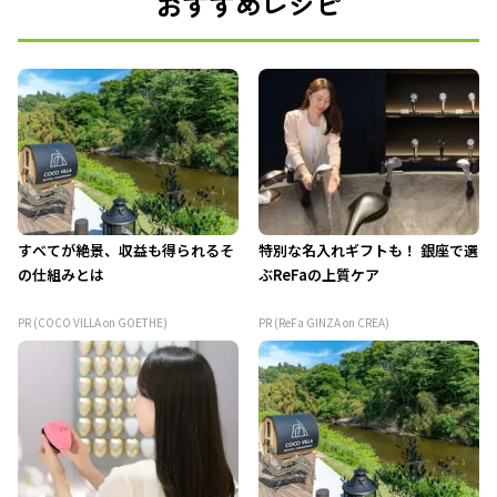
おすすめレシピ
すべてが絶景、収益も得られるそ
特別な名入れギフトも！ 銀座で選
の仕組みとは
ぶReFaの上質ケア
PR (COCO VILLA on GOETHE)
PR (ReFa GINZA on CREA)