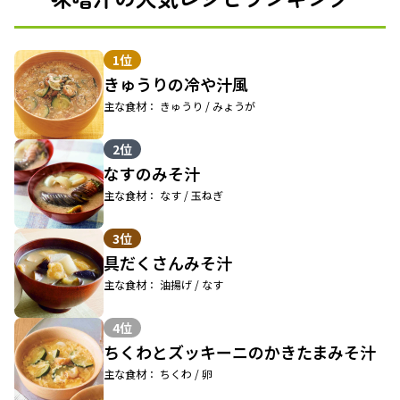
1位
きゅうりの冷や汁風
主な食材： きゅうり / みょうが
2位
なすのみそ汁
主な食材： なす / 玉ねぎ
3位
具だくさんみそ汁
主な食材： 油揚げ / なす
4位
ちくわとズッキーニのかきたまみそ汁
主な食材： ちくわ / 卵