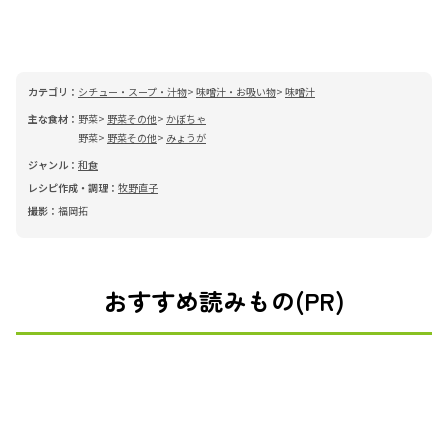
カテゴリ：
シチュー・スープ・汁物
味噌汁・お吸い物
味噌汁
主な食材：
野菜
野菜その他
かぼちゃ
野菜
野菜その他
みょうが
ジャンル：
和食
レシピ作成・調理：
牧野直子
撮影：
福岡拓
おすすめ読みもの(PR)