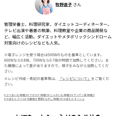
牧野直子
さん
管理栄養士、料理研究家、ダイエットコーディネーター。
テレビ出演や著書の執筆、料理教室や企業の商品開発な
ど、幅広く活動。ダイエットやメタボリックシンドローム
対策向けのレシピなども人気。
※電子レンジを使う場合は500Wのものを基準としています。
600Wなら0.8倍、700Wなら0.7倍の時間で加熱してください。ま
た機種によって差がありますので、様子をみながら加熱してくだ
さい。
※レシピ作成・表記の基準等は、
「レシピについて」
をご覧くだ
さい。
#
さつまいも 味噌汁
#
アボカド 味噌汁
#
じゃがいも 味噌汁
#
チンゲン菜 味噌汁
#
かぼちゃ グリル
#
生姜焼き 野菜
#
もやし 味噌汁
#
かぼちゃ キッシュ