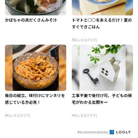
かぼちゃの具だくさんみそ汁
トマトと○○をあえるだけ！夏の
すぐできごはん
PR (レタスクラブ)
毎日の献立、味付けにマンネリを
工事不要で後付け可。子どもの帰
感じている方必見！
宅がわかる玄関キー
PR (レタスクラブ)
PR (レタスクラブ)
Recommended by