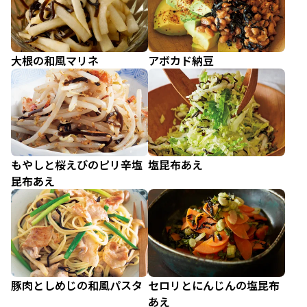
大根の和風マリネ
アボカド納豆
もやしと桜えびのピリ辛塩
塩昆布あえ
昆布あえ
豚肉としめじの和風パスタ
セロリとにんじんの塩昆布
あえ