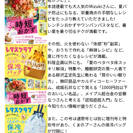
短レシピ」。
本誌連載でも大人気のMizukiさんに、夏バ
テ防止にもなる、栄養満点の手間なしレシ
ピをたっぷり教えていただきました!
レンチンおかずやワンパンパスタなど、暑
い夏を乗り切るテクが満載です。
その他、火を使わない「体感“秒”副菜」
や、おうちで作れる「麻辣レシピ」など、
夏に作りたくなるレシピが満載。
料理企画以外にも、「夏のベタベタ床スッ
キリ解消」特集や、睡眠研究の第一人者で
ある柳沢正史先生に教わる「質のいい眠り
方」、無印良品やカルディコーヒーファー
ム、成城石井などで買える「1000円台以下
のおいしい名品」、メイプル超合金の安藤
なつさんと考える「認知症超入門」など、
今知りたい情報が盛りだくさん。
また、この号は通常号とは別に増刊号と特
別号があり、くまのプーさんの保冷バッグ
が付録に！