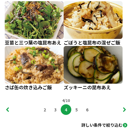
豆苗と三つ葉の塩昆布あえ
ごぼうと塩昆布の混ぜご飯
さば缶の炊き込みご飯
ズッキーニの昆布あえ
4/10
2
3
4
5
6
詳しい条件で絞り込む