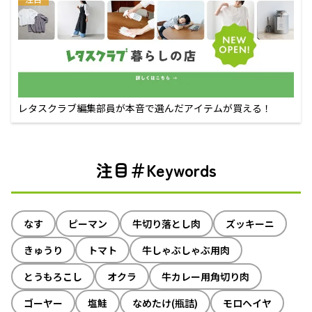
レタスクラブ編集部員が本音で選んだアイテムが買える！
注目＃Keywords
なす
ピーマン
牛切り落とし肉
ズッキーニ
きゅうり
トマト
牛しゃぶしゃぶ用肉
とうもろこし
オクラ
牛カレー用角切り肉
ゴーヤー
塩鮭
なめたけ(瓶詰)
モロヘイヤ