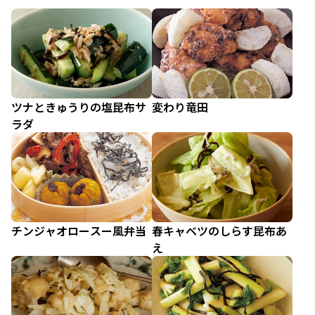
ツナときゅうりの塩昆布サ
変わり竜田
ラダ
チンジャオロースー風弁当
春キャベツのしらす昆布あ
え