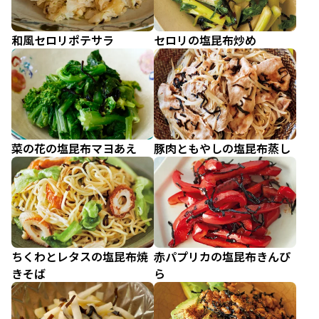
和風セロリポテサラ
セロリの塩昆布炒め
菜の花の塩昆布マヨあえ
豚肉ともやしの塩昆布蒸し
ちくわとレタスの塩昆布焼
赤パプリカの塩昆布きんぴ
きそば
ら