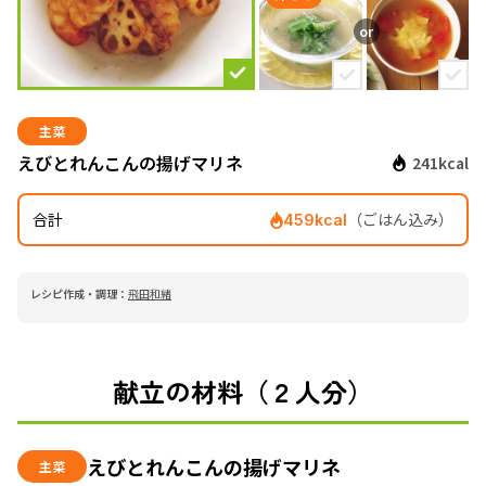
主菜
えびとれんこんの揚げマリネ
241kcal
合計
（ごはん込み）
459kcal
レシピ作成・調理：
飛田和緒
献立の材料（２人分）
えびとれんこんの揚げマリネ
主菜