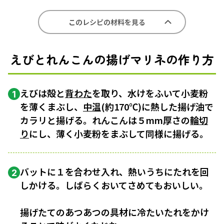
このレシピの材料を見る
えびとれんこんの揚げマリネの作り方
えびは殻と
背わた
を取り、水けをふいて小麦粉
1
を薄くまぶし、
中温
(約170℃)に熱した揚げ油で
カラリと揚げる。れんこんは５mm厚さの
輪切
り
にし、薄く小麦粉をまぶして同様に揚げる。
バットに１を合わせ入れ、熱いうちにたれを回
2
しかける。しばらくおいてさめてもおいしい。
揚げたてのあつあつの具材に冷たいたれをかけ