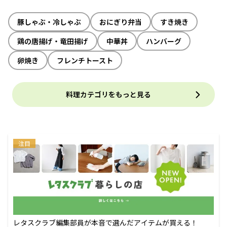
豚しゃぶ・冷しゃぶ
おにぎり弁当
すき焼き
鶏の唐揚げ・竜田揚げ
中華丼
ハンバーグ
卵焼き
フレンチトースト
料理カテゴリをもっと見る
注目
レタスクラブ編集部員が本音で選んだアイテムが買える！