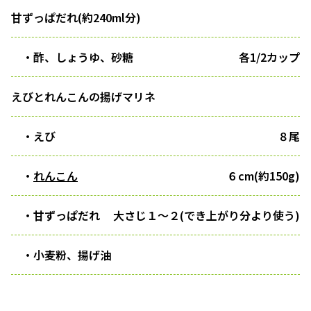
甘ずっぱだれ(約240ml分)
・酢、しょうゆ、砂糖
各1/2カップ
えびとれんこんの揚げマリネ
・えび
８尾
・
れんこん
６cm(約150g)
・甘ずっぱだれ
大さじ１〜２(でき上がり分より使う)
・小麦粉、揚げ油