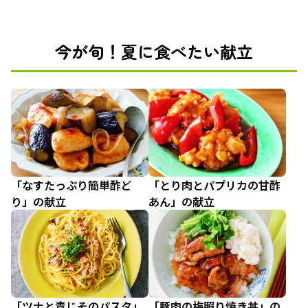
今が旬！夏に食べたい献立
「なすたっぷり簡単酢ど
「とり肉とパプリカの甘酢
り」の献立
あん」の献立
「ツナと青じそのパスタ」
「豚肉の梅照り焼き丼」の