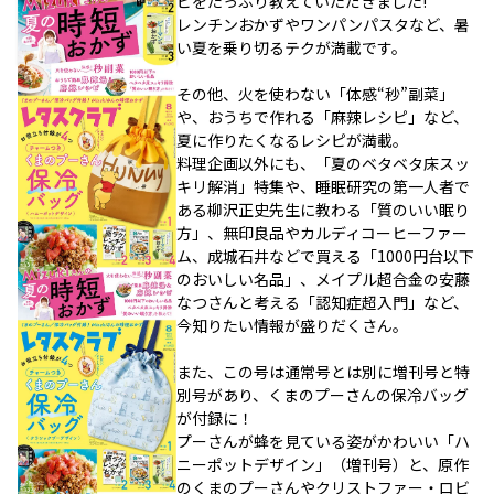
ピをたっぷり教えていただきました!
レンチンおかずやワンパンパスタなど、暑
い夏を乗り切るテクが満載です。
その他、火を使わない「体感“秒”副菜」
や、おうちで作れる「麻辣レシピ」など、
夏に作りたくなるレシピが満載。
料理企画以外にも、「夏のベタベタ床スッ
キリ解消」特集や、睡眠研究の第一人者で
ある柳沢正史先生に教わる「質のいい眠り
方」、無印良品やカルディコーヒーファー
ム、成城石井などで買える「1000円台以下
のおいしい名品」、メイプル超合金の安藤
なつさんと考える「認知症超入門」など、
今知りたい情報が盛りだくさん。
また、この号は通常号とは別に増刊号と特
別号があり、くまのプーさんの保冷バッグ
が付録に！
プーさんが蜂を見ている姿がかわいい「ハ
ニーポットデザイン」（増刊号）と、原作
のくまのプーさんやクリストファー・ロビ