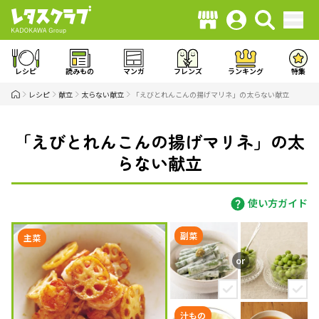
レシピ
読みもの
マンガ
フレンズ
ランキング
特集
レシピ
献立
太らない献立
「えびとれんこんの揚げマリネ」の太らない献立
「えびとれんこんの揚げマリネ」の太
らない献立
使い方ガイド
副菜
主菜
汁もの