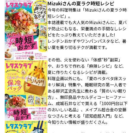
Mizukiさんの夏ラク時短レシピ
今号の料理特集は「Mizukiさんの夏ラク時
短レシピ」。
本誌連載でも大人気のMizukiさんに、夏バ
テ防止にもなる、栄養満点の手間なしレシ
ピをたっぷり教えていただきました!
レンチンおかずやワンパンパスタなど、暑
い夏を乗り切るテクが満載です。
その他、火を使わない「体感“秒”副菜」
や、おうちで作れる「麻辣レシピ」など、
夏に作りたくなるレシピが満載。
料理企画以外にも、「夏のベタベタ床スッ
キリ解消」特集や、睡眠研究の第一人者で
ある柳沢正史先生に教わる「質のいい眠り
方」、無印良品やカルディコーヒーファー
ム、成城石井などで買える「1000円台以下
のおいしい名品」、メイプル超合金の安藤
なつさんと考える「認知症超入門」など、
今知りたい情報が盛りだくさん。