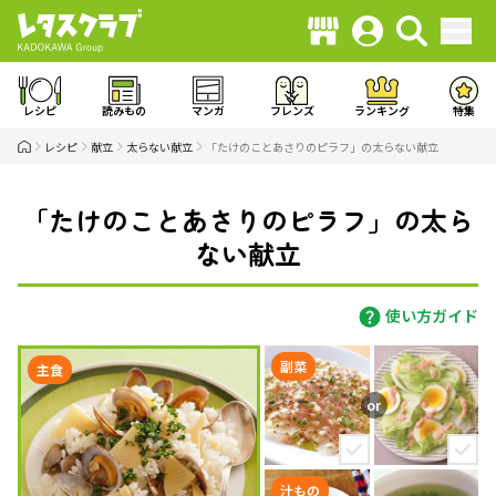
レシピ
読みもの
マンガ
フレンズ
ランキング
特集
レシピ
献立
太らない献立
「たけのことあさりのピラフ」の太らない献立
「たけのことあさりのピラフ」の太ら
ない献立
使い方ガイド
副菜
主食
汁もの