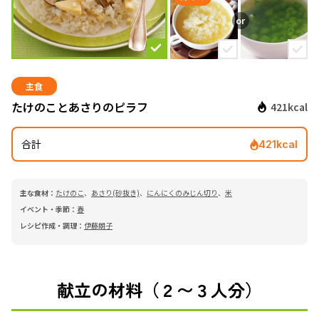
主食
たけのことあさりのピラフ
421kcal
合計
421kcal
主な食材：
たけのこ
、
あさり(砂抜き)
、
にんにくのみじん切り
、
米
イベント・季節：
春
レシピ作成・調理：
伊藤朗子
献立の材料（２〜３人分）