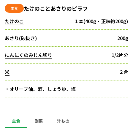
たけのことあさりのピラフ
主食
たけのこ
１本(400g・正味約200g)
あさり(砂抜き)
200g
にんにくのみじん切り
1/2片分
米
２合
・オリーブ油、酒、しょうゆ、塩
主食
副菜
汁もの