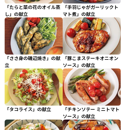
「たらと菜の花のオイル蒸
「手羽じゃがガーリックト
し」の献立
マト煮」の献立
「ささ身の磯辺焼き」の献
「豚こまステーキオニオン
立
ソース」の献立
「タコライス」の献立
「チキンソテー ミニトマト
ソース」の献立