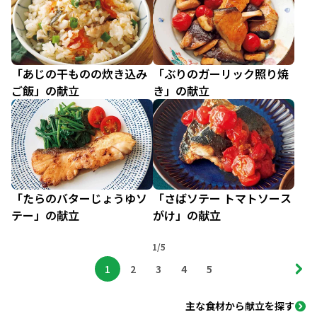
「あじの干ものの炊き込み
「ぶりのガーリック照り焼
ご飯」の献立
き」の献立
「たらのバターじょうゆソ
「さばソテー トマトソース
テー」の献立
がけ」の献立
1/5
1
2
3
4
5
主な食材から献立を探す