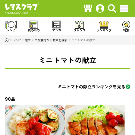
レシピ
読みもの
マンガ
フレンズ
ランキング
特集
レシピ
献立
主な食材から献立を探す
ミニトマトの献立
ミニトマトの献立
ミニトマトの献立ランキングを見る
90品