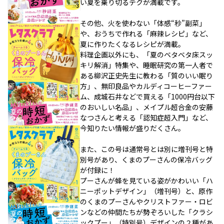
い夏を乗り切るテクが満載です。
その他、火を使わない「体感“秒”副菜」
や、おうちで作れる「麻辣レシピ」など、
夏に作りたくなるレシピが満載。
料理企画以外にも、「夏のベタベタ床スッ
キリ解消」特集や、睡眠研究の第一人者で
ある柳沢正史先生に教わる「質のいい眠り
方」、無印良品やカルディコーヒーファー
ム、成城石井などで買える「1000円台以下
のおいしい名品」、メイプル超合金の安藤
なつさんと考える「認知症超入門」など、
今知りたい情報が盛りだくさん。
また、この号は通常号とは別に増刊号と特
別号があり、くまのプーさんの保冷バッグ
が付録に！
プーさんが蜂を見ている姿がかわいい「ハ
ニーポットデザイン」（増刊号）と、原作
のくまのプーさんやクリストファー・ロビ
ンなどの仲間たちが勢ぞろいした「クラシ
ックプー」（特別号）デザインの２種があ