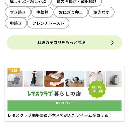
豚しゃぶ・冷しゃぶ
鶏の唐揚げ・竜田揚げ
すき焼き
中華丼
おにぎり弁当
焼きなす
卵焼き
フレンチトースト
料理カテゴリをもっと見る
注目
レタスクラブ編集部員が本音で選んだアイテムが買える！