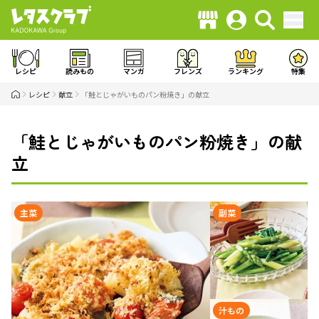
レシピ
読みもの
マンガ
フレンズ
ランキング
特集
レシピ
献立
「鮭とじゃがいものパン粉焼き」の献立
「鮭とじゃがいものパン粉焼き」の献
立
主菜
副菜
汁もの