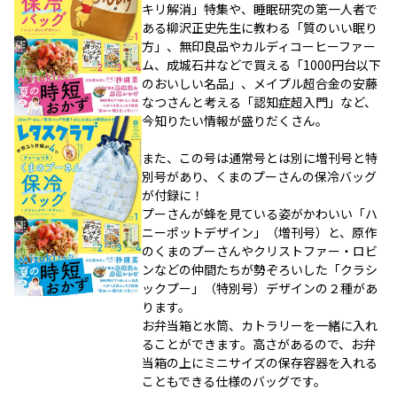
キリ解消」特集や、睡眠研究の第一人者で
ある柳沢正史先生に教わる「質のいい眠り
方」、無印良品やカルディコーヒーファー
ム、成城石井などで買える「1000円台以下
のおいしい名品」、メイプル超合金の安藤
なつさんと考える「認知症超入門」など、
今知りたい情報が盛りだくさん。
また、この号は通常号とは別に増刊号と特
別号があり、くまのプーさんの保冷バッグ
が付録に！
プーさんが蜂を見ている姿がかわいい「ハ
ニーポットデザイン」（増刊号）と、原作
のくまのプーさんやクリストファー・ロビ
ンなどの仲間たちが勢ぞろいした「クラシ
ックプー」（特別号）デザインの２種があ
ります。
お弁当箱と水筒、カトラリーを一緒に入れ
ることができます。高さがあるので、お弁
当箱の上にミニサイズの保存容器を入れる
こともできる仕様のバッグです。