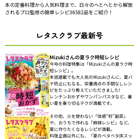
本の定番料理から人気料理まで、日々のへとへとから解放
されるプロ監修の簡単レシピ36582品をご紹介！
レタスクラブ最新号
Mizukiさんの夏ラク時短レシピ
今号の料理特集は「Mizukiさんの夏ラク時
短レシピ」。
本誌連載でも大人気のMizukiさんに、夏バ
テ防止にもなる、栄養満点の手間なしレシ
ピをたっぷり教えていただきました!
レンチンおかずやワンパンパスタなど、暑
い夏を乗り切るテクが満載です。
その他、火を使わない「体感“秒”副菜」
や、おうちで作れる「麻辣レシピ」など、
夏に作りたくなるレシピが満載。
料理企画以外にも、「夏のベタベタ床スッ