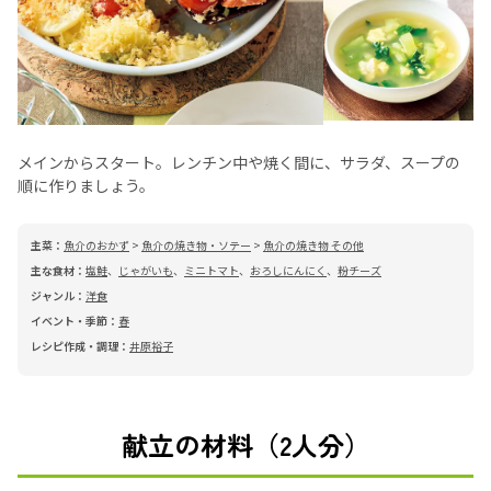
メインからスタート。レンチン中や焼く間に、サラダ、スープの
順に作りましょう。
主菜：
魚介のおかず
>
魚介の焼き物・ソテー
>
魚介の焼き物 その他
主な食材：
塩鮭
、
じゃがいも
、
ミニトマト
、
おろしにんにく
、
粉チーズ
ジャンル：
洋食
イベント・季節：
春
レシピ作成・調理：
井原裕子
献立の材料（2人分）