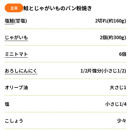
鮭とじゃがいものパン粉焼き
主菜
塩鮭
(甘塩)
2切れ(約160g)
じゃがいも
2個(約300g)
ミニトマト
6個
おろしにんにく
1/2片強分(小さじ1/2)
オリーブ油
大さじ1
塩
小さじ1/4
こしょう
少々