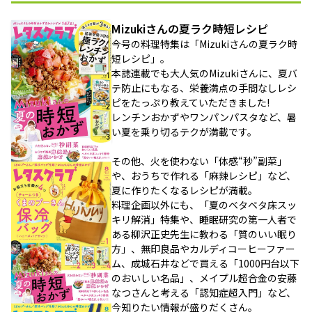
Mizukiさんの夏ラク時短レシピ
今号の料理特集は「Mizukiさんの夏ラク時
短レシピ」。
本誌連載でも大人気のMizukiさんに、夏バ
テ防止にもなる、栄養満点の手間なしレシ
ピをたっぷり教えていただきました!
レンチンおかずやワンパンパスタなど、暑
い夏を乗り切るテクが満載です。
その他、火を使わない「体感“秒”副菜」
や、おうちで作れる「麻辣レシピ」など、
夏に作りたくなるレシピが満載。
料理企画以外にも、「夏のベタベタ床スッ
キリ解消」特集や、睡眠研究の第一人者で
ある柳沢正史先生に教わる「質のいい眠り
方」、無印良品やカルディコーヒーファー
ム、成城石井などで買える「1000円台以下
のおいしい名品」、メイプル超合金の安藤
なつさんと考える「認知症超入門」など、
今知りたい情報が盛りだくさん。