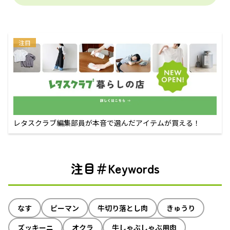
注目
レタスクラブ編集部員が本音で選んだアイテムが買える！
注目＃Keywords
なす
ピーマン
牛切り落とし肉
きゅうり
ズッキーニ
オクラ
牛しゃぶしゃぶ用肉