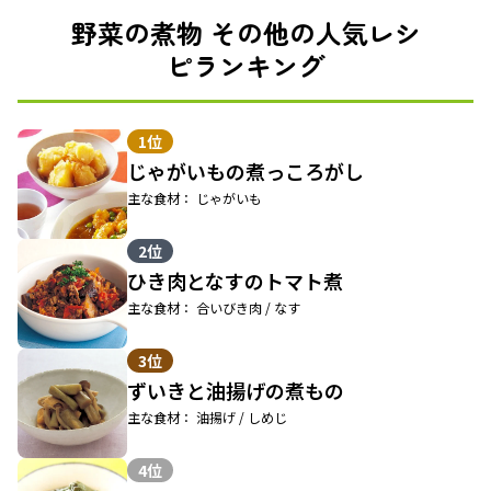
野菜の煮物 その他の人気レシ
ピランキング
1位
じゃがいもの煮っころがし
主な食材： じゃがいも
2位
ひき肉となすのトマト煮
主な食材： 合いびき肉 / なす
3位
ずいきと油揚げの煮もの
主な食材： 油揚げ / しめじ
4位