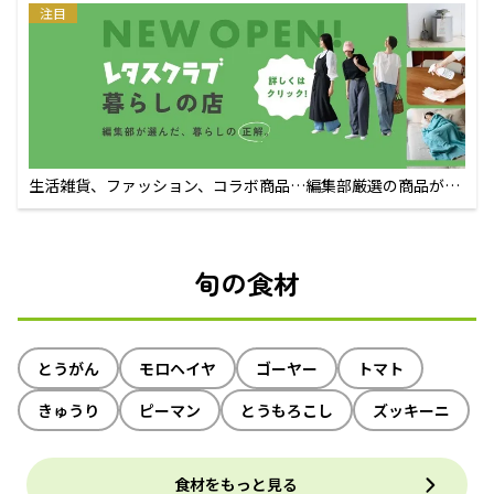
注目
生活雑貨、ファッション、コラボ商品…編集部厳選の商品が買
えるECサイト
旬の食材
とうがん
モロヘイヤ
ゴーヤー
トマト
きゅうり
ピーマン
とうもろこし
ズッキーニ
食材をもっと見る