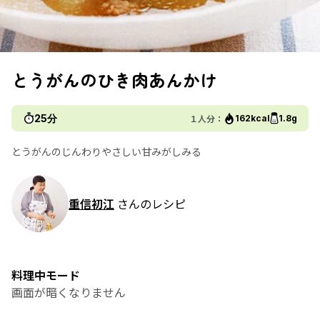
とうがんのひき肉あんかけ
25分
１人分：
162kcal
1.8g
とうがんのじんわりやさしい甘みがしみる
重信初江
さんのレシピ
料理中モード
画面が暗くなりません