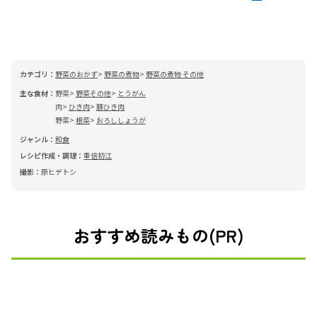
カテゴリ：
野菜のおかず
野菜の煮物
野菜の煮物 その他
主な食材：
野菜
野菜その他
とうがん
肉
ひき肉
豚ひき肉
野菜
根菜
おろししょうが
ジャンル：
和食
レシピ作成・調理：
重信初江
撮影：
原ヒデトシ
おすすめ読みもの(PR)