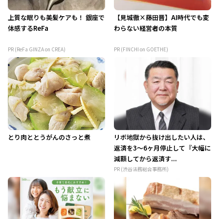
上質な眠りも美髪ケアも！ 銀座で
【見城徹×藤田晋】AI時代でも変
体感するReFa
わらない経営者の本質
PR (ReFa GINZA on CREA)
PR (FINCHI on GOETHE)
とり肉ととうがんのさっと煮
リボ地獄から抜け出したい人は、
返済を3～6ヶ月停止して『大幅に
減額してから返済す...
PR (渋谷法務総合事務所)