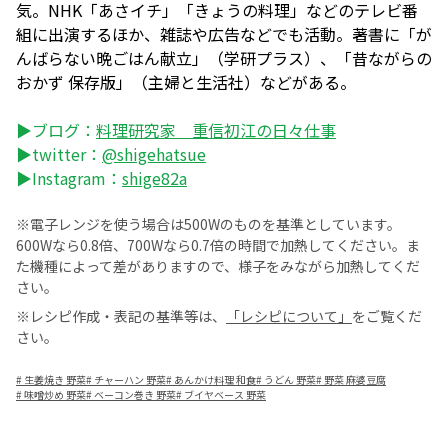
気。NHK「あさイチ」「きょうの料理」などのテレビ番
組に出演するほか、雑誌や広告などでも活動。著書に「が
んばらない晩ごはん献立」（学研プラス）、「昔ながらの
おかず 保存版」（主婦と生活社）などがある。
▶ブログ：
料理研究家 重信初江の日々仕事
▶twitter：
@shigehatsue
▶Instagram：
shige82a
※電子レンジを使う場合は500Wのものを基準としています。
600Wなら0.8倍、700Wなら0.7倍の時間で加熱してください。ま
た機種によって差がありますので、様子をみながら加熱してくだ
さい。
※レシピ作成・表記の基準等は、
「レシピについて」
をご覧くだ
さい。
#
生姜焼き 野菜
#
チャーハン 野菜
#
あんかけ料理 和食
#
うどん 野菜
#
野菜 麻婆豆腐
#
味噌炒め 野菜
#
ベーコン巻き 野菜
#
ブイヤベース 野菜