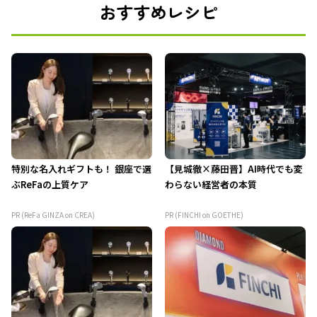
おすすめレシピ
特別な名入れギフトも！ 銀座で選
【見城徹×藤田晋】AI時代でも変
ぶReFaの上質ケア
わらない経営者の本質
PR (ReFa GINZA on CREA)
PR (FINCHI on GOETHE)