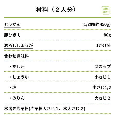
材料（２人分）
とうがん
1/8個(約450g)
豚ひき肉
80g
おろししょうが
1かけ分
合わせ調味料
・だし汁
２カップ
・しょうゆ
小さじ１
・塩
小さじ1/2
・みりん
大さじ２
水溶き片栗粉(片栗粉大さじ１、水大さじ２)