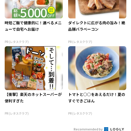
時短ご飯で健康的に！選べるメニ
ダイレクトに広がる肉の旨み！絶
ューで自宅へお届け
品豚バラベーコン
PR (レタスクラブ)
PR (レタスクラブ)
【衝撃】楽天のネットスーパーが
トマトと○○をあえるだけ！夏の
便利すぎた
すぐできごはん
PR (レタスクラブ)
PR (レタスクラブ)
Recommended by