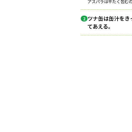
アスパラは平たく包む
ツナ缶は缶汁をき
2
てあえる。