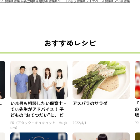
どん 野菜
#
野菜 麻婆豆腐
#
味噌炒め 野菜
#
ベーコン巻き 野菜
#
ブイヤベース 野菜
#
マリネ 野菜
おすすめレシピ
用。
いま最も相談したい保育士・
アスパラのサラダ
「
てぃ先生がアドバイス！ 子
の
どもの“おてつだい”に、ど
場
ん...
PR（アタック・キュキュット｜Hugk
2022/4/1
PR
um）