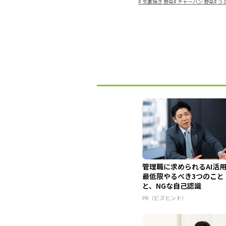
#
生姜焼き 野菜
#
チャーハン 野菜
#
う
管理職に求められるAI活
最低限やるべき3つのこと
と、NGな自己認識
PR（ビズヒント）