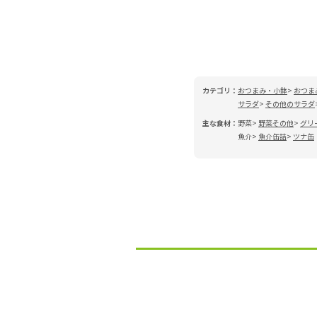
カテゴリ：
おつまみ・小鉢
おつま
サラダ
その他のサラダ
主な食材：
野菜
野菜その他
グリ
魚介
魚介缶詰
ツナ缶