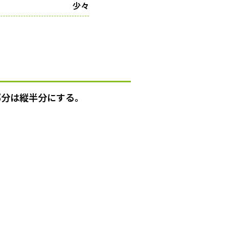
少々
部分は縦半分にする。