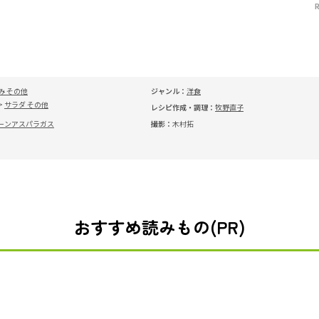
み その他
ジャンル：
洋食
サラダ その他
レシピ作成・調理：
牧野直子
ーンアスパラガス
撮影：
木村拓
おすすめ読みもの(PR)