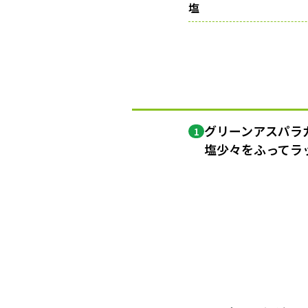
塩
グリーンアスパラ
1
塩少々をふってラ