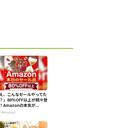
え、こんなセールやってた
？」80％OFF以上が続々登
！Amazonの本気が...
（Amazon）