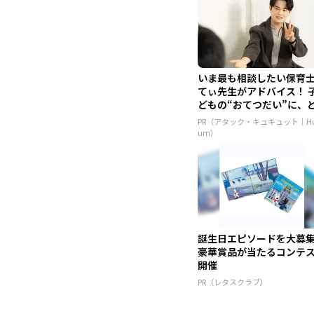
いま最も相談したい保育
てぃ先生がアドバイス！ 
どもの“おてつだい”に、
ん...
PR（アタック・キュキュット｜Hu
um）
誕生日エピソードを大募
豪華賞品が当たるコンテ
開催
PR（レタスクラブ）