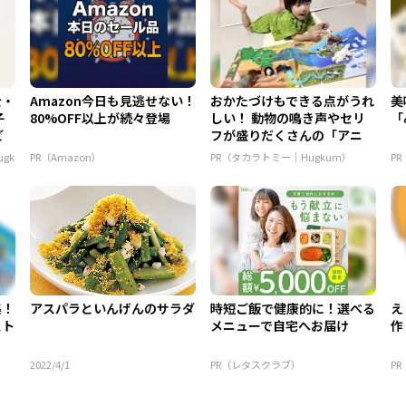
士・
Amazon今日も見逃せない！
おかたづけもできる点がうれ
美
子
80%OFF以上が続々登場
しい！ 動物の鳴き声やセリ
「
ど
フが盛りだくさんの「アニ
ア ...
gk
PR（Amazon）
PR（タカラトミー｜Hugkum）
P
集！
アスパラといんげんのサラダ
時短ご飯で健康的に！選べる
え
スト
メニューで自宅へお届け
作
2022/4/1
PR（レタスクラブ）
P