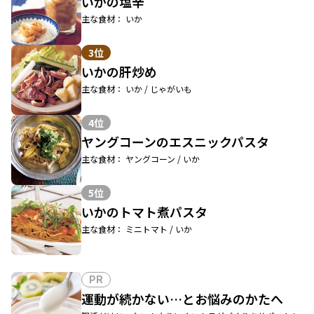
いかの塩辛
主な食材： いか
3位
いかの肝炒め
主な食材： いか / じゃがいも
4位
ヤングコーンのエスニックパスタ
主な食材： ヤングコーン / いか
5位
いかのトマト煮パスタ
主な食材： ミニトマト / いか
PR
運動が続かない…とお悩みのかたへ