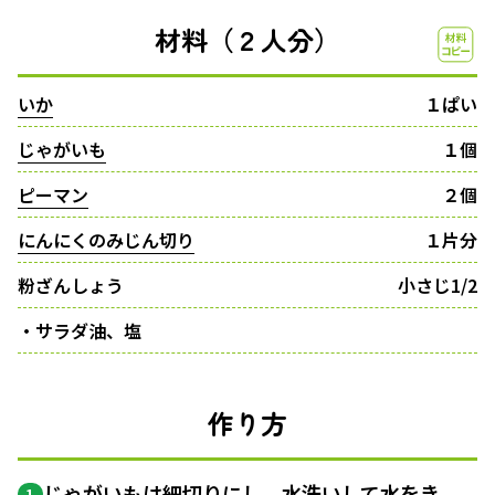
材料（２人分）
いか
１ぱい
じゃがいも
１個
ピーマン
２個
にんにくのみじん切り
１片分
粉ざんしょう
小さじ1/2
・サラダ油、塩
作り方
じゃがいもは
細切り
にし、水洗いして水をき
1