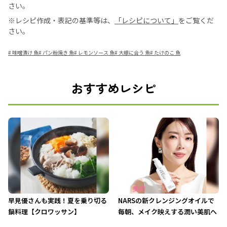
さい。
※レシピ作成・表記の基準等は、
「レシピについて」
をご覧くだ
さい。
#
味噌漬け 魚
#
パン粉焼き 魚
#
レモンソース 魚
#
大根に合う 魚
#
たけのこ 魚
おすすめレシピ
早見優さんも実践！夏を乗り切る
NARSの新クレンジングオイルで
鍋料理【クロワッサン】
毎朝、メイク映えする潤い美肌へ