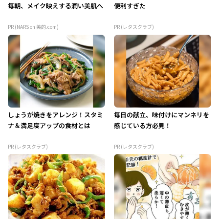
毎朝、メイク映えする潤い美肌へ
便利すぎた
PR (NARS on 美的.com)
PR (レタスクラブ)
しょうが焼きをアレンジ！スタミ
毎日の献立、味付けにマンネリを
ナ＆満足度アップの食材とは
感じている方必見！
PR (レタスクラブ)
PR (レタスクラブ)