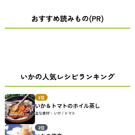
おすすめ読みもの(PR)
いかの人気レシピランキング
1位
いか＆トマトのホイル蒸し
主な食材： いか / トマト
2位