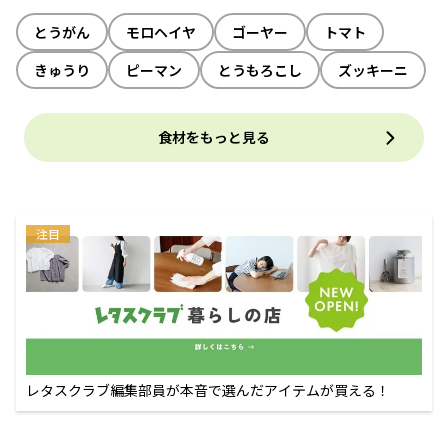
とうがん
モロヘイヤ
ゴーヤー
トマト
きゅうり
ピーマン
とうもろこし
ズッキーニ
食材をもっと見る
注目
レタスクラブ編集部員が本音で選んだアイテムが買える！