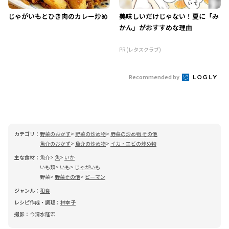
じゃがいもとひき肉のカレー炒め
美味しいだけじゃない！夏に「み
かん」がおすすめな理由
PR (レタスクラブ)
Recommended by
カテゴリ：
野菜のおかず
野菜の炒め物
野菜の炒め物 その他
魚介のおかず
魚介の炒め物
イカ・エビの炒め物
主な食材：
魚介
魚
いか
いも類
いも
じゃがいも
野菜
野菜その他
ピーマン
ジャンル：
和食
レシピ作成・調理：
林幸子
撮影：
今清水隆宏