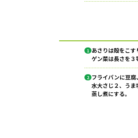
あさりは殻をこす
1
ゲン菜は長さを３
フライパンに豆腐
2
水大さじ２、うま
蒸し煮にする。