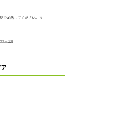
の時間で加熱してください。ま
プルー 豆腐
デア