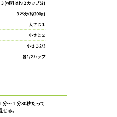
３(材料は約２カップ分)
３本分(約200g)
大さじ１
小さじ２
小さじ2/3
各1/2カップ
１分〜１分30秒たって
混ぜる。