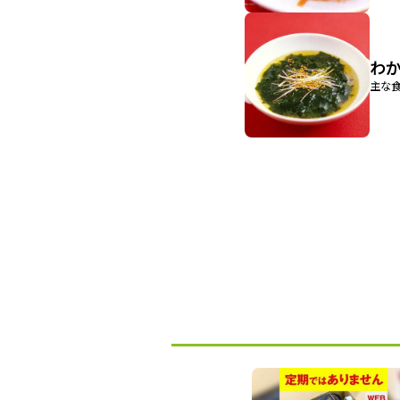
わか
主な食