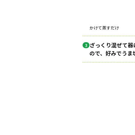
かけて蒸すだけ
ざっくり混ぜて器
3
ので、好みでうま