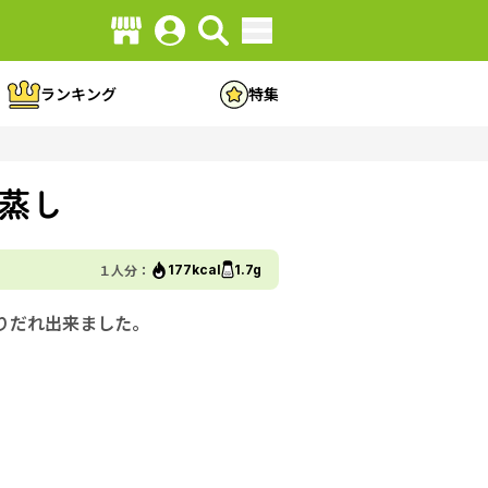
ランキング
特集
蒸し
１人分：
177kcal
1.7g
りだれ出来ました。