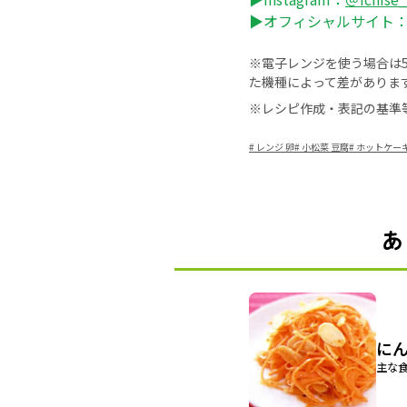
▶オフィシャルサイト
※電子レンジを使う場合は50
た機種によって差がありま
※レシピ作成・表記の基準
#
レンジ 卵
#
小松菜 豆腐
#
ホットケー
あ
に
主な食