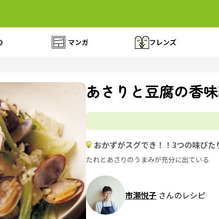
の
マンガ
フレンズ
あさりと豆腐の香味
おかずがスグでき！！3つの味ぴた
たれとあさりのうまみが充分に出ている
市瀬悦子
さんのレシピ