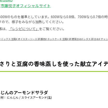
：
市瀬悦子オフィシャルサイト
0Wのものを基準としています。600Wなら0.8倍、700Wなら0.7倍
すので、様子をみながら加熱してください。
等は、
「レシピについて」
をご覧ください。
キミックス 豆腐
#
オイスターソース 卵 豚肉
#
ホットケーキ 豆腐
#
卵 野菜炒め
#
レタス 卵 炒め
#
チャン
さりと豆腐の香味蒸しを使った献立アイ
んじんのアーモンドサラダ
材： にんじん / スライスアーモンド(生)