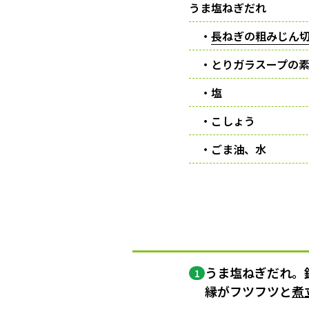
うま塩ねぎだれ
・
長ねぎの粗みじん
・とりガラスープの
・塩
・こしょう
・ごま油、水
うま塩ねぎだれ。
1
縁がフツフツと
煮