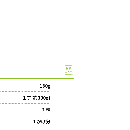
180g
１丁(約300g)
１株
１かけ分