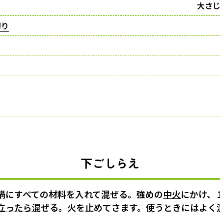
大さじ
切り
素
下ごしらえ
鍋にすべての材料を入れて混ぜる。強めの
中火
にかけ、
立ったら
混ぜる。火を止めてさます。使うときにはよく