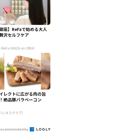
銀座】ReFaで始める大人
贅沢セルフケア
（ReFa GINZA on CREA）
イレクトに広がる肉の旨
！絶品豚バラベーコン
R（レタスクラブ）
Recommended by