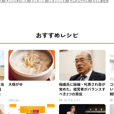
 肉
#
チンジャオロース 肉
#
ズッキーニ 肉
#
レモンソース 肉
#
サムギョプサル 肉
#
ちらし寿司 肉
おすすめレシピ
本当
大根がゆ
稲盛氏に論破・叱責され目が
コ
組
覚めた。経営者がバランスす
い
」
べき2つの背反
税
2022/4/1
PR（ビズヒント）
P