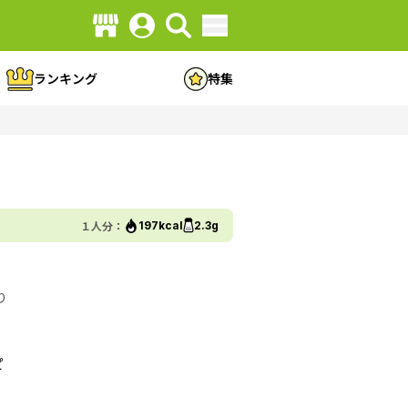
ランキング
特集
１人分：
197kcal
2.3g
り
ピ