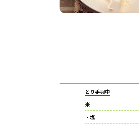
とり手羽中
米
・塩