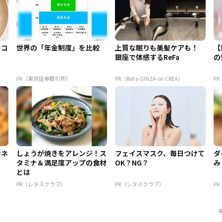
ーコ
世界の「年金制度」を比較
上質な眠りも美髪ケアも！
【
銀座で体感するReFa
の
PR（東京証券取引所）
PR（ReFa GINZA on CREA）
PR
ンネ
しょうが焼きをアレンジ！ス
フェイスマスク、毎日つけて
ダ
タミナ＆満足度アップの食材
OK？NG？
み
とは
PR（レタスクラブ）
PR（レタスクラブ）
P