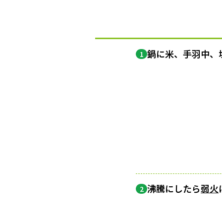
鍋に米、手羽中、塩
1
沸騰にしたら
弱火
2