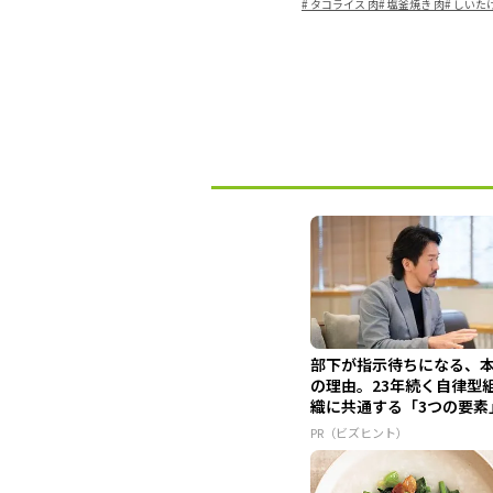
#
タコライス 肉
#
塩釜焼き 肉
#
しいたけ
部下が指示待ちになる、
の理由。23年続く自律型
織に共通する「3つの要素
PR（ビズヒント）