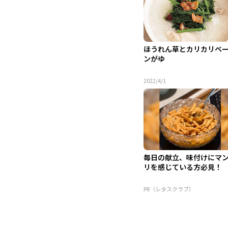
ほうれん草とカリカリベ
ンがゆ
2022/4/1
毎日の献立、味付けにマ
リを感じている方必見！
PR（レタスクラブ）