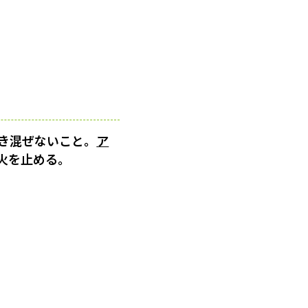
き混ぜないこと。
ア
火を止める。