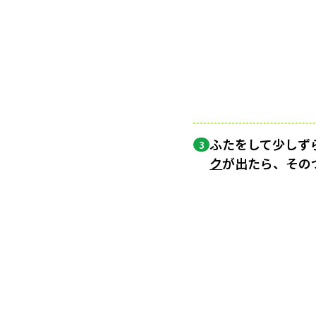
ふたをして少しず
3
ク
が出たら、その