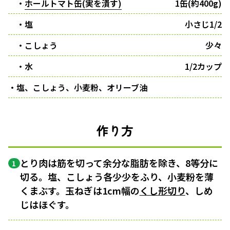
・
ホールトマト缶(実を潰す)
1缶(約400g)
・塩
小さじ1/2
・こしょう
少々
・水
1/2カップ
・塩、こしょう、小麦粉、オリーブ油
作り方
とり肉は筋を切って余分な脂肪を除き、8等分に
1
切る。塩、こしょう各少少をふり、小麦粉を薄
くまぶす。玉ねぎは1cm幅の
くし形切り
、しめ
じはほぐす。