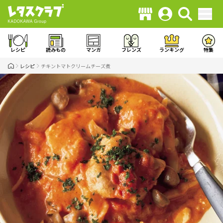
レシピ
読みもの
マンガ
フレンズ
ランキング
特集
レシピ
チキントマトクリームチーズ煮