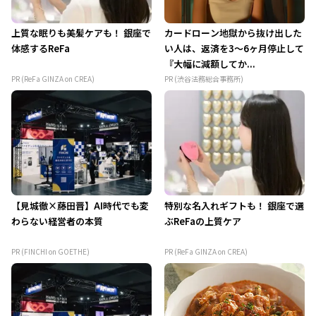
上質な眠りも美髪ケアも！ 銀座で
カードローン地獄から抜け出した
体感するReFa
い人は、返済を3～6ヶ月停止して
『大幅に減額してか...
PR (ReFa GINZA on CREA)
PR (渋谷法務総合事務所)
【見城徹×藤田晋】AI時代でも変
特別な名入れギフトも！ 銀座で選
わらない経営者の本質
ぶReFaの上質ケア
PR (FINCHI on GOETHE)
PR (ReFa GINZA on CREA)