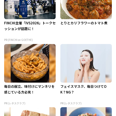
FINCHI主催「IVS2026」トークセ
とりとカリフラワーのトマト煮
ッションが話題に！
PR (FINCHI on GOETHE)
毎日の献立、味付けにマンネリを
フェイスマスク、毎日つけてO
感じている方必見！
K？NG？
PR (レタスクラブ)
PR (レタスクラブ)