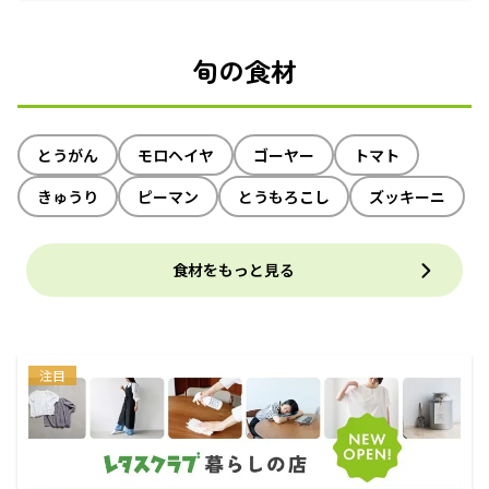
旬の食材
とうがん
モロヘイヤ
ゴーヤー
トマト
きゅうり
ピーマン
とうもろこし
ズッキーニ
食材をもっと見る
注目