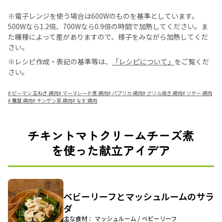
※電子レンジを使う場合は600Wのものを基準としています。
500Wなら1.2倍、700Wなら0.9倍の時間で加熱してください。ま
た機種によって差がありますので、様子をみながら加熱してくだ
さい。
※レシピ作成・表記の基準等は、
「レシピについて」
をご覧くだ
さい。
#
ピーマン 玉ねぎ 鶏肉
#
マーマレード煮 鶏肉
#
パプリカ 鶏肉
#
グリル焼き 鶏肉
#
ソテー 鶏肉
#
舞茸 鶏肉
#
チンゲン菜 鶏肉
#
なす 鶏肉
チキントマトクリームチーズ煮
を使った献立アイデア
ベビーリーフとマッシュルームのサラ
ダ
主な食材： マッシュルーム / ベビーリーフ