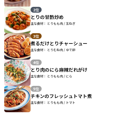
2位
とりの甘酢炒め
主な食材： とりもも肉 / 玉ねぎ
3位
煮るだけとりチャーシュー
主な食材： とりむね肉 / ゆで卵
4位
とり肉のにら麻辣だれがけ
主な食材： とりもも肉 / にら
5位
チキンのフレッシュトマト煮
主な食材： とりもも肉 / トマト