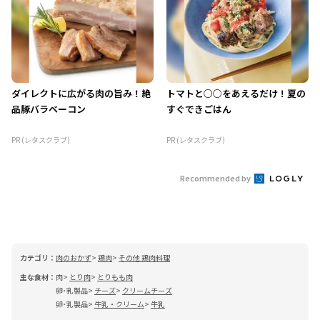
ダイレクトに広がる肉の旨み！絶
トマトと○○をあえるだけ！夏の
品豚バラベーコン
すぐできごはん
PR (レタスクラブ)
PR (レタスクラブ)
Recommended by
カテゴリ：
肉のおかず
鶏肉
その他 鶏肉料理
主な食材：
肉
とり肉
とりもも肉
卵･乳製品
チーズ
クリームチーズ
卵･乳製品
牛乳・クリーム
牛乳