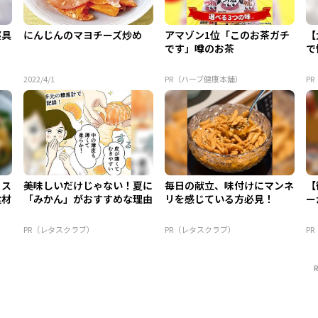
寝具
にんじんのマヨチーズ炒め
アマゾン1位「このお茶ガチ
【
。
です」噂のお茶
で
2022/4/1
PR（ハーブ健康本舗）
P
！ス
美味しいだけじゃない！夏に
毎日の献立、味付けにマンネ
【
食材
「みかん」がおすすめな理由
リを感じている方必見！
ー
PR（レタスクラブ）
PR（レタスクラブ）
P