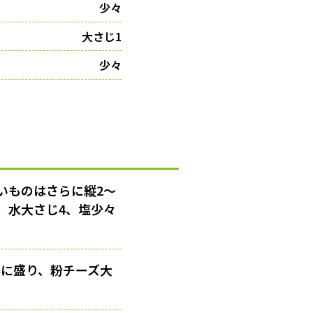
少々
大さじ1
少々
いものはさらに縦2〜
、水大さじ4、塩少々
器に盛り、粉チーズ大