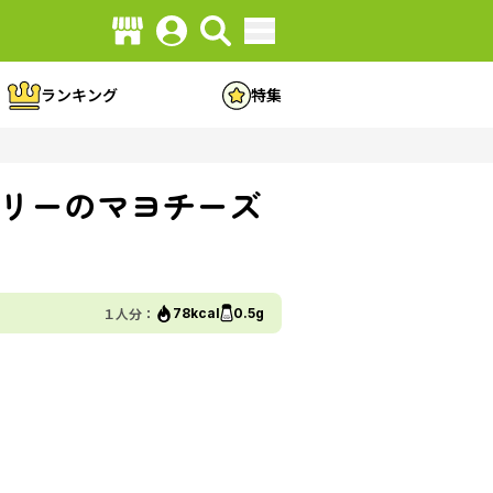
ランキング
特集
リーのマヨチーズ
１人分：
78kcal
0.5g