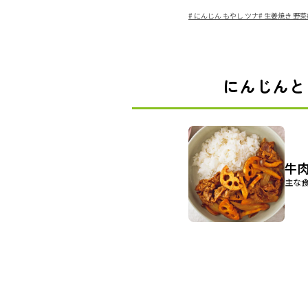
#
にんじん もやし ツナ
#
生姜焼き 野菜
にんじんと
牛
主な食