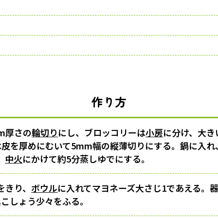
作り方
m厚さの
輪切り
にし、ブロッコリーは
小房
に分け、大き
は皮を厚めにむいて5mm幅の縦薄切りにする。鍋に入れ
、
中火
にかけて約5分蒸しゆでにする。
をきり、
ボウル
に入れてマヨネーズ大さじ1であえる。
黒こしょう少々をふる。