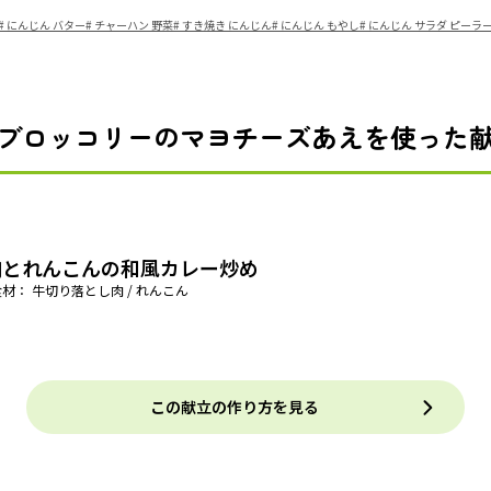
#
にんじん バター
#
チャーハン 野菜
#
すき焼き にんじん
#
にんじん もやし
#
にんじん サラダ ピーラ
ブロッコリーのマヨチーズあえを使った
肉とれんこんの和風カレー炒め
材： 牛切り落とし肉 / れんこん
この献立の作り方を見る