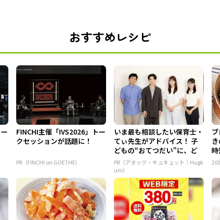
おすすめレシピ
トー
FINCHI主催「IVS2026」トー
いま最も相談したい保育士・
ブ
クセッションが話題に！
てぃ先生がアドバイス！ 子
き
どもの“おてつだい”に、ど
時
ん...
PR（FINCHI on GOETHE）
PR（アタック・キュキュット｜Hugk
202
um）