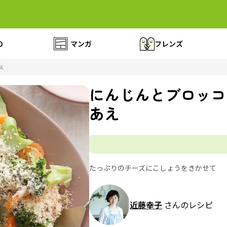
の
マンガ
フレンズ
え
にんじんとブロッコ
あえ
たっぷりのチーズにこしょうをきかせて
近藤幸子
さんのレシピ