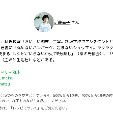
近藤幸子
さん
士。料理教室「おいしい週末」主宰。料理学校でアシスタント
著書に「丸めないハンバーグ、包まないシュウマイ。ラクラク2
決まる! レシピがいらない中火で8分蒸し」（家の光協会）、
」（主婦と生活社）などがある。
おいしい週末
yumatsu
matsu
0Wのものを基準としています。500Wなら1.2倍、700Wなら0.9倍
すので、様子をみながら加熱してください。
等は、
「レシピについて」
をご覧ください。