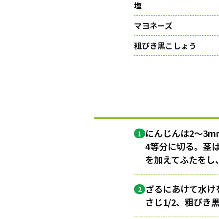
塩
マヨネーズ
粗びき黒こしょう
にんじんは2〜3m
1
4等分に切る。茎
を加えてふたをし
ざるにあけて水け
2
さじ1/2、粗びき