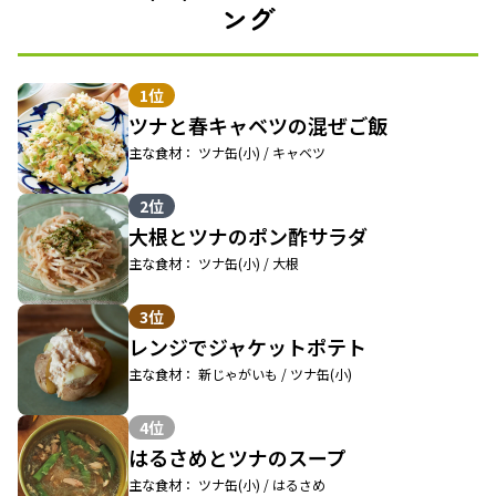
ング
1位
ツナと春キャベツの混ぜご飯
主な食材： ツナ缶(小) / キャベツ
2位
大根とツナのポン酢サラダ
主な食材： ツナ缶(小) / 大根
3位
レンジでジャケットポテト
主な食材： 新じゃがいも / ツナ缶(小)
4位
はるさめとツナのスープ
主な食材： ツナ缶(小) / はるさめ