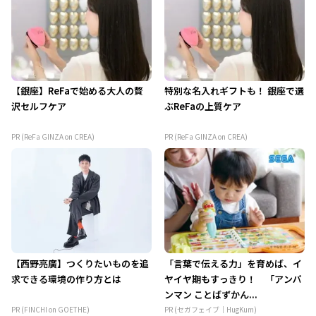
【銀座】ReFaで始める大人の贅
特別な名入れギフトも！ 銀座で選
沢セルフケア
ぶReFaの上質ケア
PR (ReFa GINZA on CREA)
PR (ReFa GINZA on CREA)
【西野亮廣】つくりたいものを追
「言葉で伝える力」を育めば、イ
求できる環境の作り方とは
ヤイヤ期もすっきり！ 「アンパ
ンマン ことばずかん...
PR (FINCHI on GOETHE)
PR (セガフェイブ｜HugKum)