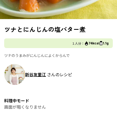
ツナとにんじんの塩バター煮
１人分：
74kcal
1.1g
ツナのうまみがにんじんによくからんで
新谷友里江
さんのレシピ
料理中モード
画面が暗くなりません