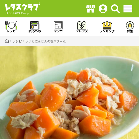
レシピ
読みもの
マンガ
フレンズ
ランキング
特集
レシピ
ツナとにんじんの塩バター煮