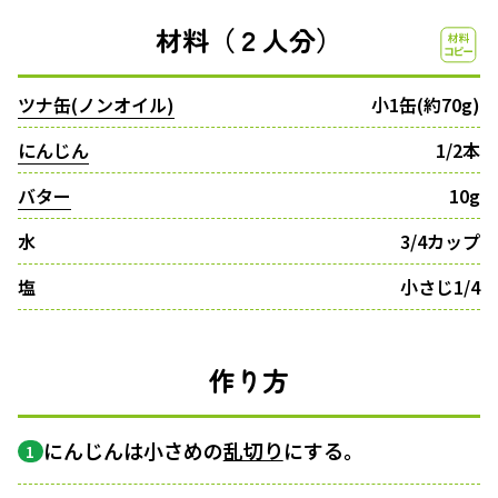
材料（２人分）
ツナ缶(ノンオイル)
小1缶(約70g)
にんじん
1/2本
バター
10g
水
3/4カップ
塩
小さじ1/4
作り方
にんじんは小さめの
乱切り
にする。
1