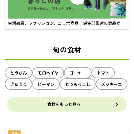
生活雑貨、ファッション、コラボ商品…編集部厳選の商品が買
えるECサイト
旬の食材
とうがん
モロヘイヤ
ゴーヤー
トマト
きゅうり
ピーマン
とうもろこし
ズッキーニ
食材をもっと見る
注目