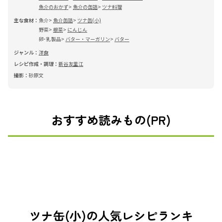
魚介のおかず
魚介の缶詰
ツナ料理
主な食材：
魚介
魚介缶詰
ツナ缶(小)
野菜
根菜
にんじん
卵･乳製品
バター・マーガリン
バター
ジャンル：
洋食
レシピ作成・調理：
新谷友里江
撮影：
砂原文
おすすめ読みもの(PR)
ツナ缶(小)の人気レシピランキ