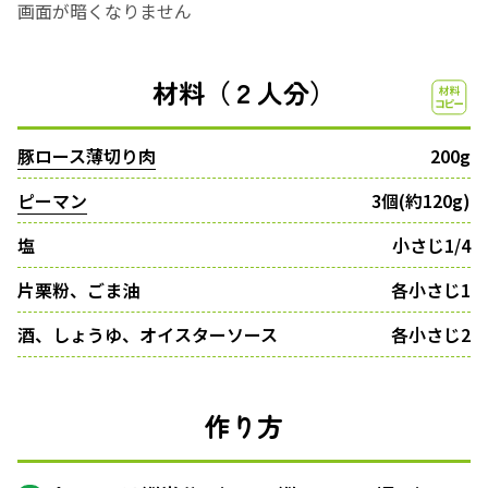
画面が暗くなりません
材料（２人分）
豚ロース薄切り肉
200g
ピーマン
3個(約120g)
塩
小さじ1/4
片栗粉、ごま油
各小さじ1
酒、しょうゆ、オイスターソース
各小さじ2
作り方