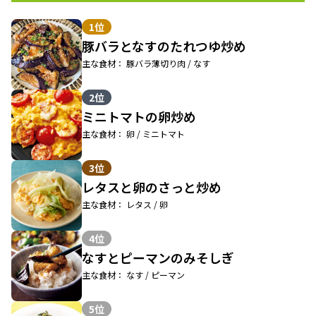
1位
豚バラとなすのたれつゆ炒め
主な食材： 豚バラ薄切り肉 / なす
2位
ミニトマトの卵炒め
主な食材： 卵 / ミニトマト
3位
レタスと卵のさっと炒め
主な食材： レタス / 卵
4位
なすとピーマンのみそしぎ
主な食材： なす / ピーマン
5位