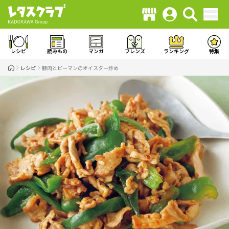
レシピ
読みもの
マンガ
フレンズ
ランキング
特集
レシピ
豚肉とピーマンのオイスター炒め