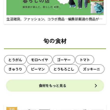
生活雑貨、ファッション、コラボ商品…編集部厳選の商品が買
えるECサイト
旬の食材
とうがん
モロヘイヤ
ゴーヤー
トマト
きゅうり
ピーマン
とうもろこし
ズッキーニ
食材をもっと見る
注目