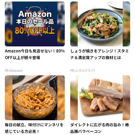
Amazon今日も見逃せない！80%
しょうが焼きをアレンジ！スタミ
OFF以上が続々登場
ナ＆満足度アップの食材とは
PR (Amazon)
PR (レタスクラブ)
毎日の献立、味付けにマンネリを
ダイレクトに広がる肉の旨み！絶
感じている方必見！
品豚バラベーコン