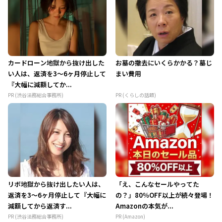
カードローン地獄から抜け出した
お墓の撤去にいくらかかる？墓じ
い人は、返済を3～6ヶ月停止して
まい費用
『大幅に減額してか...
PR (渋谷法務総合事務所)
PR (くらしの話題)
リボ地獄から抜け出したい人は、
「え、こんなセールやってた
返済を3～6ヶ月停止して『大幅に
の？」80％OFF以上が続々登場！
減額してから返済す...
Amazonの本気が...
PR (渋谷法務総合事務所)
PR (Amazon)