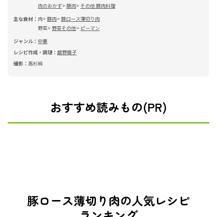
肉のおかず
豚肉
その他 豚肉料理
主な食材：
肉
豚肉
豚ロース薄切り肉
野菜
野菜その他
ピーマン
ジャンル：
中華
レシピ作成・調理：
舘野鏡子
撮影：
高杉純
おすすめ読みもの(PR)
豚ロース薄切り肉の人気レシピ
ランキング