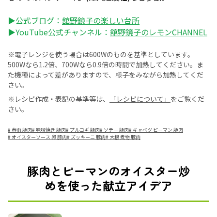
▶公式ブログ：
舘野鏡子の楽しい台所
▶YouTube公式チャンネル：
舘野鏡子のレモンCHANNEL
※電子レンジを使う場合は600Wのものを基準としています。
500Wなら1.2倍、700Wなら0.9倍の時間で加熱してください。ま
た機種によって差がありますので、様子をみながら加熱してくだ
さい。
※レシピ作成・表記の基準等は、
「レシピについて」
をご覧くだ
さい。
#
春雨 豚肉
#
味噌焼き 豚肉
#
プルコギ 豚肉
#
ソテー 豚肉
#
キャベツ ピーマン 豚肉
#
オイスターソース 卵 豚肉
#
ズッキーニ 豚肉
#
大根 煮物 豚肉
豚肉とピーマンのオイスター炒
めを使った献立アイデア