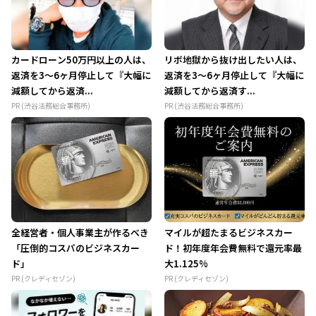
カードローン50万円以上の人は、
リボ地獄から抜け出したい人は、
返済を3～6ヶ月停止して『大幅に
返済を3～6ヶ月停止して『大幅に
減額してから返済...
減額してから返済す...
PR (渋谷法務総合事務所)
PR (渋谷法務総合事務所)
全経営者・個人事業主が作るべき
マイルが超たまるビジネスカー
「圧倒的コスパのビジネスカー
ド！初年度年会費無料で還元率最
ド」
大1.125%
PR (クレディセゾン)
PR (クレディセゾン)