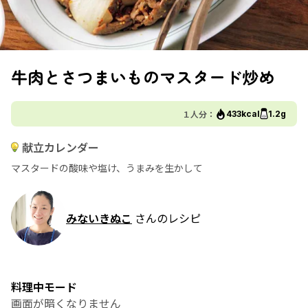
牛肉とさつまいものマスタード炒め
１人分：
433kcal
1.2g
献立カレンダー
マスタードの酸味や塩け、うまみを生かして
みないきぬこ
さんのレシピ
料理中モード
画面が暗くなりません