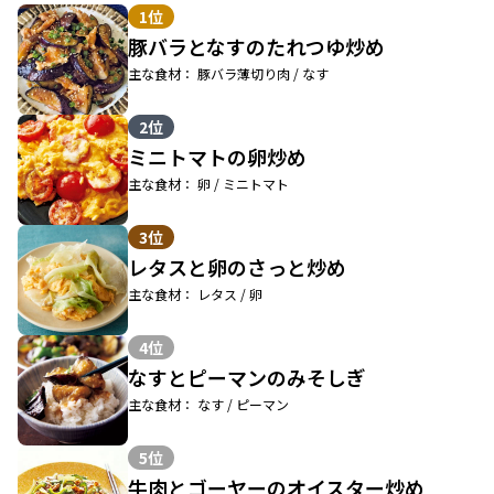
1位
豚バラとなすのたれつゆ炒め
主な食材： 豚バラ薄切り肉 / なす
2位
ミニトマトの卵炒め
主な食材： 卵 / ミニトマト
3位
レタスと卵のさっと炒め
主な食材： レタス / 卵
4位
なすとピーマンのみそしぎ
主な食材： なす / ピーマン
5位
牛肉とゴーヤーのオイスター炒め