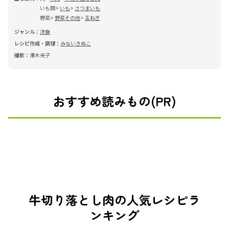
いも類
いも
さつまいも
野菜
野菜その他
玉ねぎ
ジャンル：
洋食
レシピ作成・調理：
みないきぬこ
撮影：
澤木央子
おすすめ読みもの(PR)
牛切り落とし肉の人気レシピラ
ンキング