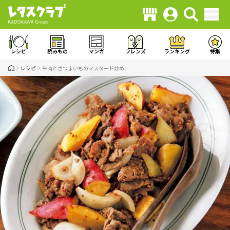
レシピ
読みもの
マンガ
フレンズ
ランキング
特集
レシピ
牛肉とさつまいものマスタード炒め