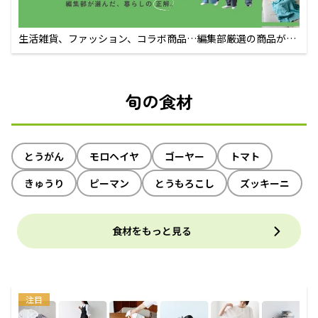
生活雑貨、ファッション、コラボ商品…編集部厳選の商品が買
えるECサイト
旬の食材
とうがん
モロヘイヤ
ゴーヤー
トマト
きゅうり
ピーマン
とうもろこし
ズッキーニ
食材をもっと見る
注目