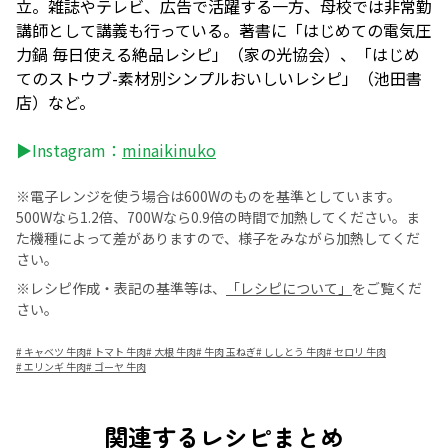
立。雑誌やテレビ、広告で活躍する一方、母校では非常勤
講師として講義も行っている。著書に「はじめての電気圧
力鍋 毎日使える絶品レシピ」（家の光協会）、「はじめ
てのストウブ-素材別シンプルおいしいレシピ」（池田書
店）など。
▶Instagram：
minaikinuko
※電子レンジを使う場合は600Wのものを基準としています。
500Wなら1.2倍、700Wなら0.9倍の時間で加熱してください。ま
た機種によって差がありますので、様子をみながら加熱してくだ
さい。
※レシピ作成・表記の基準等は、
「レシピについて」
をご覧くだ
さい。
#
キャベツ 牛肉
#
トマト 牛肉
#
大根 牛肉
#
牛肉 玉ねぎ
#
ししとう 牛肉
#
セロリ 牛肉
#
エリンギ 牛肉
#
ゴーヤ 牛肉
関連するレシピまとめ