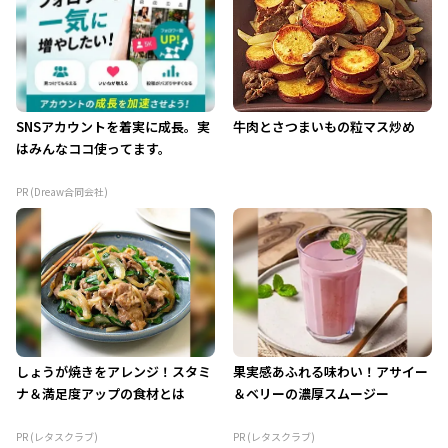
SNSアカウントを着実に成長。実
牛肉とさつまいもの粒マス炒め
はみんなココ使ってます。
PR (Dreaw合同会社)
しょうが焼きをアレンジ！スタミ
果実感あふれる味わい！アサイー
ナ＆満足度アップの食材とは
＆ベリーの濃厚スムージー
PR (レタスクラブ)
PR (レタスクラブ)