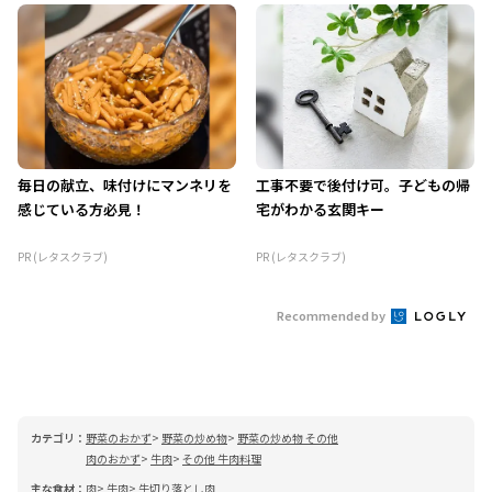
毎日の献立、味付けにマンネリを
工事不要で後付け可。子どもの帰
感じている方必見！
宅がわかる玄関キー
PR (レタスクラブ)
PR (レタスクラブ)
Recommended by
カテゴリ：
野菜のおかず
野菜の炒め物
野菜の炒め物 その他
肉のおかず
牛肉
その他 牛肉料理
主な食材：
肉
牛肉
牛切り落とし肉