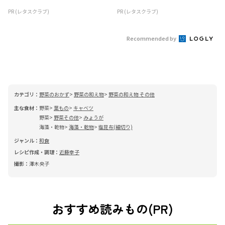
PR (レタスクラブ)
PR (レタスクラブ)
Recommended by
カテゴリ：
野菜のおかず
野菜の和え物
野菜の和え物 その他
主な食材：
野菜
葉もの
キャベツ
野菜
野菜その他
みょうが
海藻・乾物
海藻・乾物
塩昆布(細切り)
ジャンル：
和食
レシピ作成・調理：
近藤幸子
撮影：
澤木央子
おすすめ読みもの(PR)