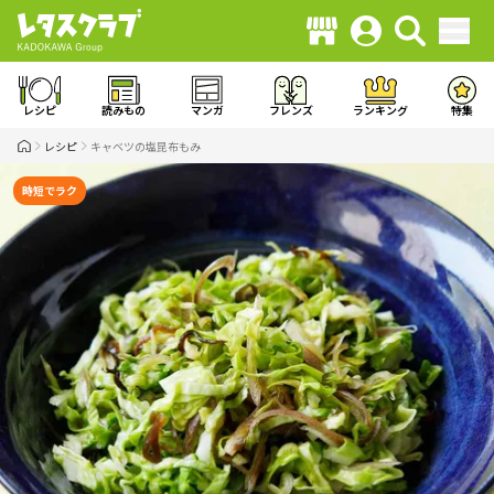
レシピ
読みもの
マンガ
フレンズ
ランキング
特集
レシピ
キャベツの塩昆布もみ
時短でラク