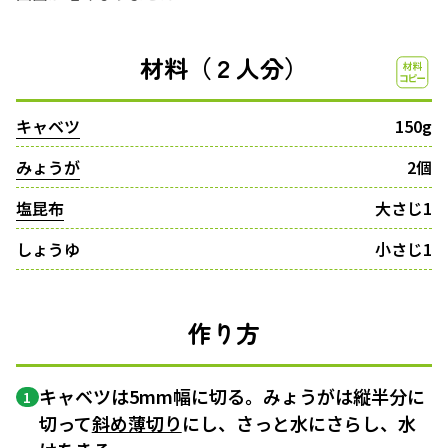
材料（２人分）
キャベツ
150g
みょうが
2個
塩昆布
大さじ1
しょうゆ
小さじ1
作り方
キャベツは5mm幅に切る。みょうがは縦半分に
1
切って
斜め薄切り
にし、さっと水にさらし、水