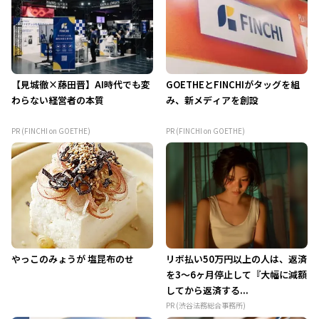
【見城徹×藤田晋】AI時代でも変
GOETHEとFINCHIがタッグを組
わらない経営者の本質
み、新メディアを創設
PR (FINCHI on GOETHE)
PR (FINCHI on GOETHE)
やっこのみょうが 塩昆布のせ
リボ払い50万円以上の人は、返済
を3～6ヶ月停止して『大幅に減額
してから返済する...
PR (渋谷法務総合事務所)