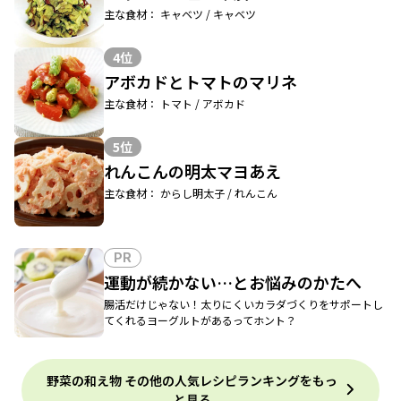
主な食材： キャベツ / キャベツ
4位
アボカドとトマトのマリネ
主な食材： トマト / アボカド
5位
れんこんの明太マヨあえ
主な食材： からし明太子 / れんこん
PR
運動が続かない…とお悩みのかたへ
腸活だけじゃない！太りにくいカラダづくりをサポートし
てくれるヨーグルトがあるってホント？
野菜の和え物 その他の人気レシピランキングをもっ
と見る