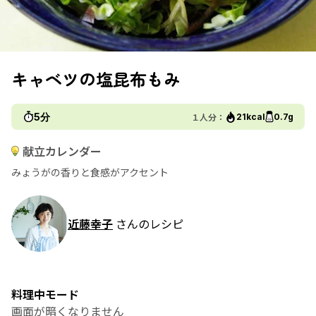
キャベツの塩昆布もみ
5分
１人分：
21kcal
0.7g
献立カレンダー
みょうがの香りと食感がアクセント
近藤幸子
さんのレシピ
料理中モード
画面が暗くなりません