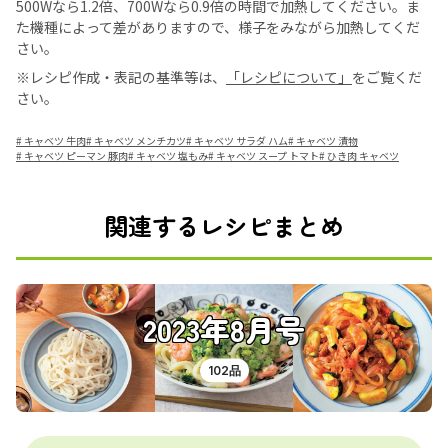
500Wなら1.2倍、700Wなら0.9倍の時間で加熱してください。ま
た機種によって差がありますので、様子をみながら加熱してくだ
さい。
※レシピ作成・表記の基準等は、
「レシピについて」
をご覧くだ
さい。
#
キャベツ 牛肉
#
キャベツ メンチカツ
#
キャベツ サラダ ハム
#
キャベツ 漬物
#
キャベツ ピーマン 豚肉
#
キャベツ 塩もみ
#
キャベツ スープ トマト
#
ひき肉 キャベツ
関連するレシピまとめ
2023年8月号
102品