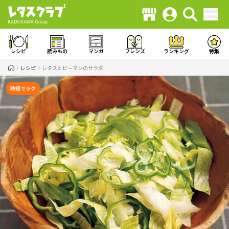
レシピ
読みもの
マンガ
フレンズ
ランキング
特集
レシピ
レタスとピーマンのサラダ
時短でラク