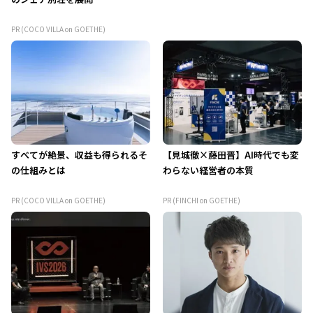
PR (COCO VILLA on GOETHE)
すべてが絶景、収益も得られるそ
【見城徹×藤田晋】AI時代でも変
の仕組みとは
わらない経営者の本質
PR (COCO VILLA on GOETHE)
PR (FINCHI on GOETHE)