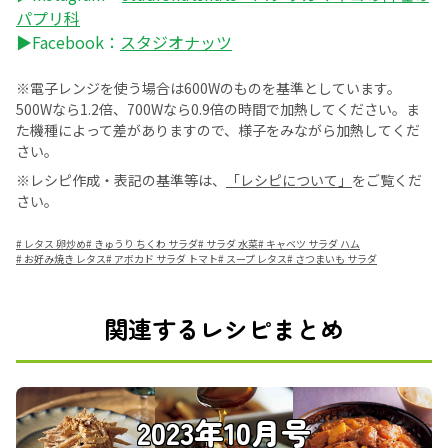
パプリ科
▶Facebook：
スタジオナッツ
※電子レンジを使う場合は600Wのものを基準としています。
500Wなら1.2倍、700Wなら0.9倍の時間で加熱してください。ま
た機種によって差がありますので、様子をみながら加熱してくだ
さい。
※レシピ作成・表記の基準等は、
「レシピについて」
をご覧くだ
さい。
#
レタス 卵炒め
#
きゅうり ちくわ サラダ
#
サラダ 水菜
#
キャベツ サラダ ハム
#
お好み焼き レタス
#
アボカド サラダ トマト
#
スープ レタス
#
さつまいも サラダ
関連するレシピまとめ
2023年10月号