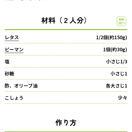
材料（２人分）
レタス
1/2個(約150g)
ピーマン
1個(約30g)
塩
小さじ1/3
砂糖
小さじ1
酢、オリーブ油
各大さじ1
こしょう
少々
作り方