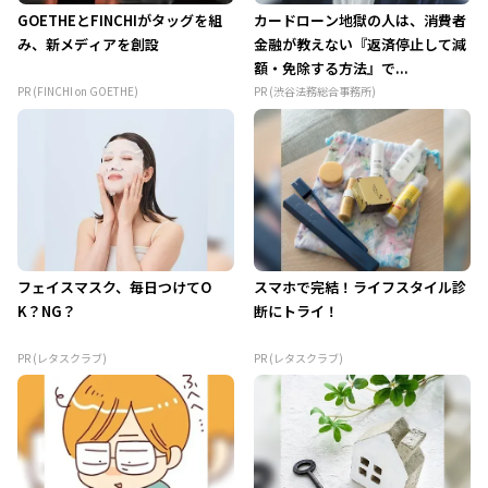
GOETHEとFINCHIがタッグを組
カードローン地獄の人は、消費者
み、新メディアを創設
金融が教えない『返済停止して減
額・免除する方法』で...
PR (FINCHI on GOETHE)
PR (渋谷法務総合事務所)
フェイスマスク、毎日つけてO
スマホで完結！ライフスタイル診
K？NG？
断にトライ！
PR (レタスクラブ)
PR (レタスクラブ)