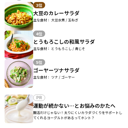
3位
大豆のカレーサラダ
主な食材： 大豆水煮 / 玉ねぎ
4位
とうもろこしの和風サラダ
主な食材： とうもろこし / 青じそ
5位
ゴーヤーツナサラダ
主な食材： ツナ / ゴーヤー
PR
運動が続かない…とお悩みのかたへ
腸活だけじゃない！太りにくいカラダづくりをサポートし
てくれるヨーグルトがあるってホント？