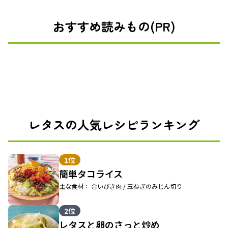
おすすめ読みもの(PR)
レタスの人気レシピランキング
1位
簡単タコライス
主な食材： 合いびき肉 / 玉ねぎのみじん切り
2位
レタスと卵のさっと炒め