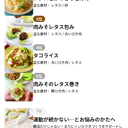
主な食材： レタス / 卵
3位
肉みそレタス包み
主な食材： レタス / 合いびき肉
4位
タコライス
主な食材： 合いびき肉 / レタス
5位
肉みそのレタス巻き
主な食材： 豚ひき肉 / レタス
PR
運動が続かない…とお悩みのかたへ
腸活だけじゃない！太りにくいカラダづくりをサポートし