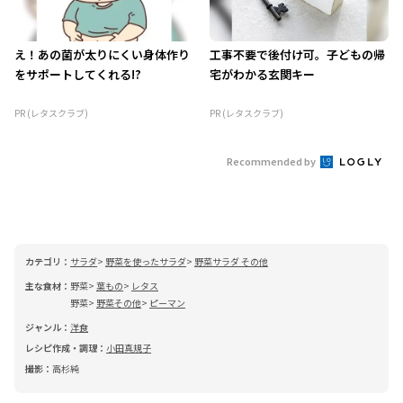
え！あの菌が太りにくい身体作り
工事不要で後付け可。子どもの帰
をサポートしてくれる!?
宅がわかる玄関キー
PR (レタスクラブ)
PR (レタスクラブ)
Recommended by
カテゴリ：
サラダ
野菜を使ったサラダ
野菜サラダ その他
主な食材：
野菜
葉もの
レタス
野菜
野菜その他
ピーマン
ジャンル：
洋食
レシピ作成・調理：
小田真規子
撮影：
高杉純