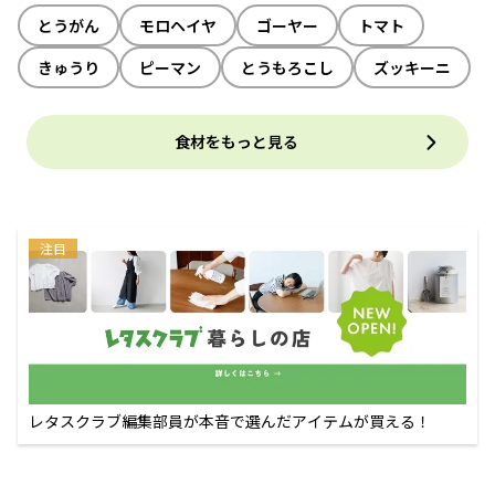
とうがん
モロヘイヤ
ゴーヤー
トマト
きゅうり
ピーマン
とうもろこし
ズッキーニ
食材をもっと見る
注目
レタスクラブ編集部員が本音で選んだアイテムが買える！