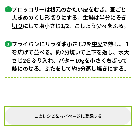
ブロッコリーは根元のかたい皮をむき、茎ごと
1
大きめの
くし形切り
にする。生鮭は半分に
そぎ
切り
にして塩小さじ1/2、こしょう少々をふる。
フライパンにサラダ油小さじ2を
中火
で熱し、１
2
を広げて並べる。約2分焼いて上下を返し、水大
さじ2をふり入れ、バター10gを小さくちぎって
鮭にのせる。ふたをして約5分蒸し焼きにする。
このレシピをマイページに登録する