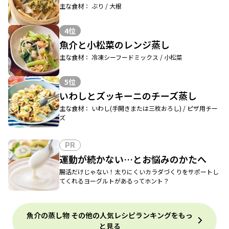
主な食材： ぶり / 大根
4位
魚介と小松菜のレンジ蒸し
主な食材： 冷凍シーフードミックス / 小松菜
5位
いわしとズッキーニのチーズ蒸し
主な食材： いわし(手開きまたは三枚おろし) / ピザ用チー
ズ
PR
運動が続かない…とお悩みのかたへ
腸活だけじゃない！太りにくいカラダづくりをサポートし
てくれるヨーグルトがあるってホント？
魚介の蒸し物 その他の人気レシピランキングをもっ
と見る