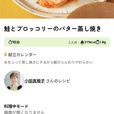
鮭とブロッコリーのバター蒸し焼き
10分
１人分：
211kcal
1.8g
献立カレンダー
水をふって蒸し焼きにするから鮭がふんわりやわらかい
小田真規子
さんのレシピ
料理中モード
画面が暗くなりません