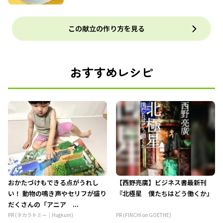
この献立の作り方を見る
おすすめレシピ
おかたづけもできる点がうれし
【西野亮廣】ビジネス書最新刊
い！ 動物の鳴き声やセリフが盛り
『北極星 僕たちはどう働くか』
だくさんの「アニア ...
PR (タカラトミー｜Hugkum)
PR (FINCHI on GOETHE)