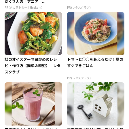
だくさんの「アニア ...
PR (タカラトミー｜Hugkum)
PR (レタスクラブ)
鮭のオイスターマヨ炒めのレシ
トマトと○○をあえるだけ！夏の
ピ・作り方【簡単＆時短】 - レタ
すぐできごはん
スクラブ
PR (レタスクラブ)