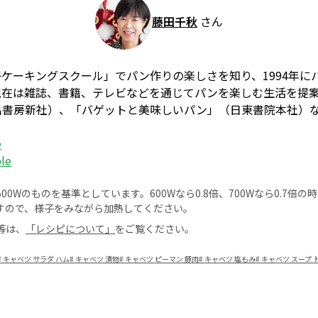
藤田千秋
さん
ケーキングスクール」でパン作りの楽しさを知り、1994年に
を開講。現在は雑誌、書籍、テレビなどを通じてパンを楽しむ生活を
出書房新社）、「バゲットと美味しいパン」（日東書院本社）
e
ble
0Wのものを基準としています。600Wなら0.8倍、700Wなら0.7倍
すので、様子をみながら加熱してください。
等は、
「レシピについて」
をご覧ください。
#
キャベツ サラダ ハム
#
キャベツ 漬物
#
キャベツ ピーマン 豚肉
#
キャベツ 塩もみ
#
キャベツ スープ 