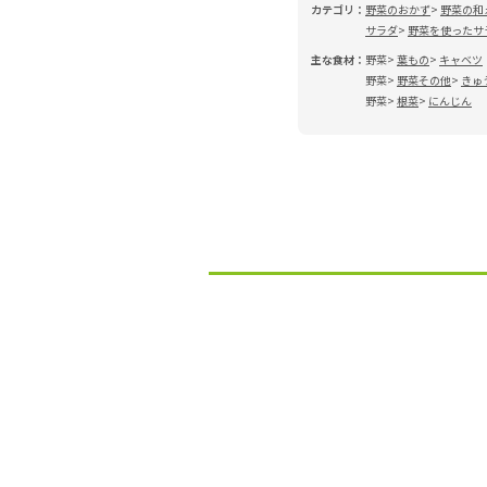
カテゴリ：
野菜のおかず
野菜の和
サラダ
野菜を使ったサ
主な食材：
野菜
葉もの
キャベツ
野菜
野菜その他
きゅ
野菜
根菜
にんじん