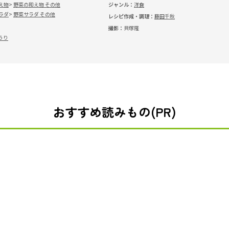
え物
野菜の和え物 その他
ジャンル：
洋食
ラダ
野菜サラダ その他
レシピ作成・調理：
藤田千秋
撮影：
貝塚隆
うり
おすすめ読みもの(PR)