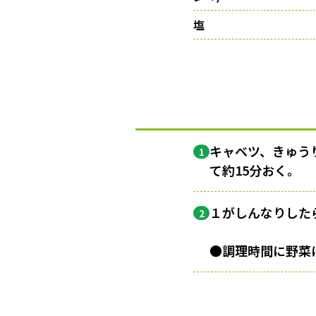
塩
キャベツ、きゅう
1
て約15分おく。
１がしんなりした
2
●調理時間に野菜