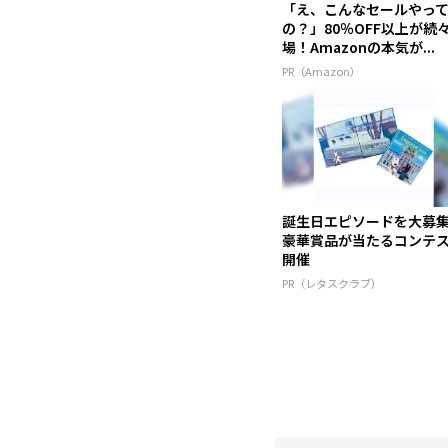
「え、こんなセールやっ
の？」80％OFF以上が続
場！Amazonの本気が...
PR（Amazon）
誕生日エピソードを大募
豪華賞品が当たるコンテ
開催
PR（レタスクラブ）