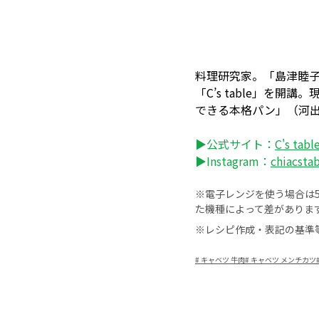
料理研究家。「島津睦子
「C’s table」
できる本格パン」（河
▶公式サイト：
C's tabl
▶Instagram：
chiacsta
※電子レンジを使う場合は50
た機種によって差がありま
※レシピ作成・表記の基準
#
キャベツ 牛肉
#
キャベツ メンチカツ