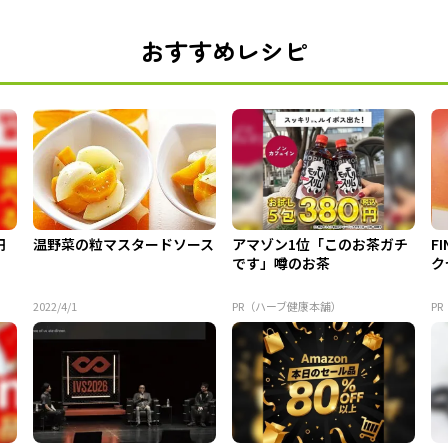
おすすめレシピ
円
温野菜の粒マスタードソース
アマゾン1位「このお茶ガチ
F
です」噂のお茶
ク
2022/4/1
PR（ハーブ健康本舗）
PR