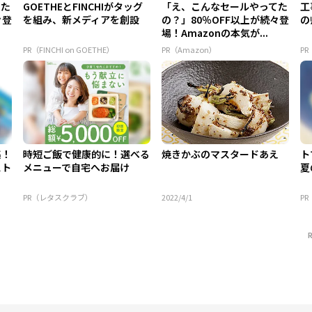
てた
GOETHEとFINCHIがタッグ
「え、こんなセールやってた
工
々登
を組み、新メディアを創設
の？」80％OFF以上が続々登
の
場！Amazonの本気が...
PR（FINCHI on GOETHE）
PR（Amazon）
P
集！
時短ご飯で健康的に！選べる
焼きかぶのマスタードあえ
ト
スト
メニューで自宅へお届け
夏
PR（レタスクラブ）
2022/4/1
P