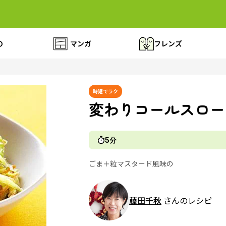
の
マンガ
フレンズ
時短でラク
変わりコールスロー
5分
ごま＋粒マスタード風味の
藤田千秋
さんのレシピ