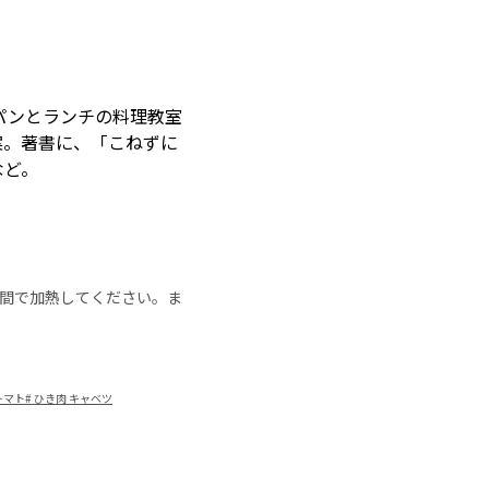
パンとランチの料理教室
提案。著書に、「こねずに
など。
の時間で加熱してください。ま
トマト
#
ひき肉 キャベツ