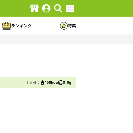
ランキング
特集
１人分：
158kcal
0.6g