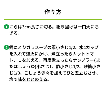
作り方
にらは3cm長さに切る。絹厚揚げは一口大にち
1
ぎる。
鍋にとりガラスープの素小さじ1/2、水1カップ
2
を入れて
強火
にかけ、煮立ったらカットトマ
ト、１を加える。再度
煮立ったら
ナンプラー(ま
たはしょうゆ)小さじ1、酢小さじ1/2、砂糖小さ
じ1/3、こしょう少々を加えて
ひと煮立ち
させ、
塩で
味をととのえる
。