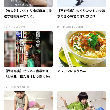
【大人気】ひんやり冷感寝具で快
【西野亮廣】つくりたいものを追
適な睡眠をあなたに。
求できる環境の作り方とは
PR (アイリスプラザ)
PR (FINCHI on GOETHE)
【西野亮廣】ビジネス書最新刊
アジアンにゅうめん
『北極星 僕たちはどう働くか』
PR (FINCHI on GOETHE)