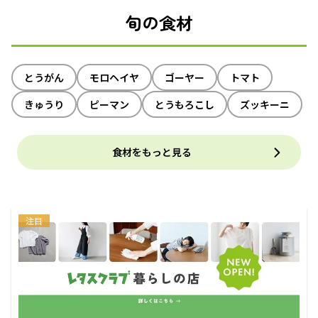
旬の食材
とうがん
モロヘイヤ
ゴーヤー
トマト
きゅうり
ピーマン
とうもろこし
ズッキーニ
食材をもっと見る
注目