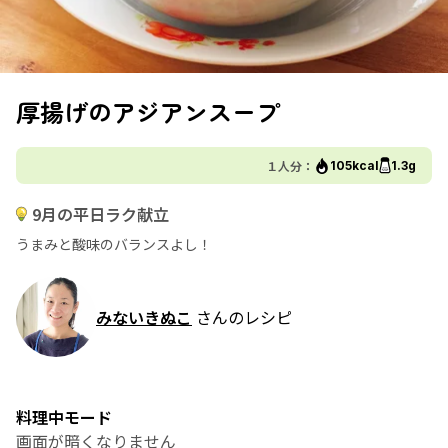
厚揚げのアジアンスープ
１人分：
105kcal
1.3g
9月の平日ラク献立
うまみと酸味のバランスよし！
みないきぬこ
さんのレシピ
料理中モード
画面が暗くなりません