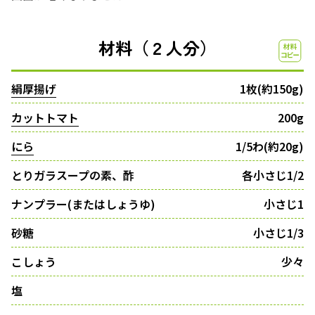
材料（２人分）
絹厚揚げ
1枚(約150g)
カットトマト
200g
にら
1/5わ(約20g)
とりガラスープの素、酢
各小さじ1/2
ナンプラー(またはしょうゆ)
小さじ1
砂糖
小さじ1/3
こしょう
少々
塩