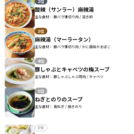
2位
酸辣（サンラー）麻辣湯
主な食材： 豚バラ薄切り肉 / 溶き卵
3位
麻辣湯（マーラータン）
主な食材： 豚バラ薄切り肉 / かに風味かまぼこ
4位
豚しゃぶとキャベツの梅スープ
主な食材： 豚しゃぶしゃぶ用肉 / キャベツ
5位
ねぎとのりのスープ
主な食材： 長ねぎ / 焼きのり
PR