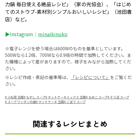
力鍋 毎日使える絶品レシピ」（家の光協会）、「はじめ
てのストウブ-素材別シンプルおいしいレシピ」（池田書
店）など。
▶Instagram：
minaikinuko
※電子レンジを使う場合は600Wのものを基準としています。
500Wなら1.2倍、700Wなら0.9倍の時間で加熱してください。ま
た機種によって差がありますので、様子をみながら加熱してくだ
さい。
※レシピ作成・表記の基準等は、
「レシピについて」
をご覧くだ
さい。
#
小松菜 豆腐
#
もやし スープ
#
ホットケーキミックス 豆腐
#
なめこ スープ
#
そら豆 スープ
#
スープ ワンタンの皮
#
ホットケーキ 豆腐
#
ごぼう スープ
関連するレシピまとめ