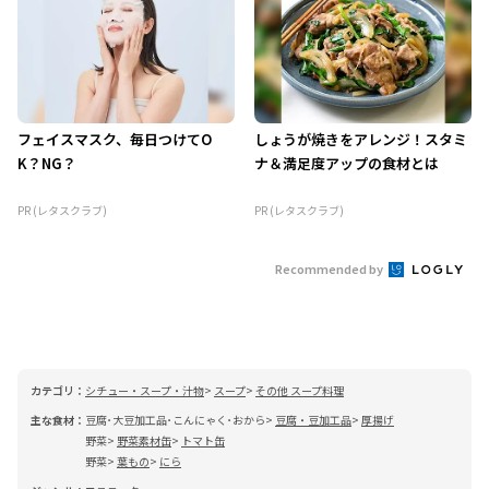
フェイスマスク、毎日つけてO
しょうが焼きをアレンジ！スタミ
K？NG？
ナ＆満足度アップの食材とは
PR (レタスクラブ)
PR (レタスクラブ)
Recommended by
カテゴリ：
シチュー・スープ・汁物
スープ
その他 スープ料理
主な食材：
豆腐･大豆加工品･こんにゃく･おから
豆腐・豆加工品
厚揚げ
野菜
野菜素材缶
トマト缶
野菜
葉もの
にら