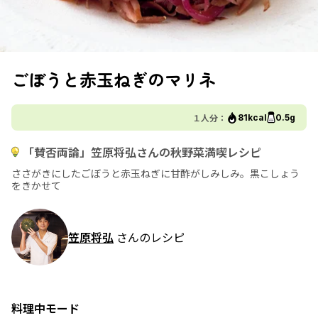
ごぼうと赤玉ねぎのマリネ
１人分：
81kcal
0.5g
「賛否両論」笠原将弘さんの秋野菜満喫レシピ
ささがきにしたごぼうと赤玉ねぎに甘酢がしみしみ。黒こしょう
をきかせて
笠原将弘
さんのレシピ
料理中モード