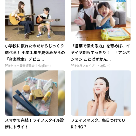
小学校に慣れた今だからじっくり
「言葉で伝える力」を育めば、イ
選べる！ 小学１年生夏休みからの
ヤイヤ期もすっきり！ 「アンパ
「音楽教室」デビュ...
ンマン ことばずかん...
PR (ヤマハ音楽振興会｜HugKum)
PR (セガフェイブ｜HugKum)
スマホで完結！ライフスタイル診
フェイスマスク、毎日つけてO
断にトライ！
K？NG？