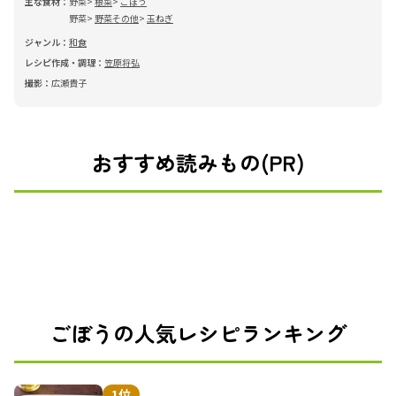
主な食材：
野菜
根菜
ごぼう
野菜
野菜その他
玉ねぎ
ジャンル：
和食
レシピ作成・調理：
笠原将弘
撮影：
広瀬貴子
おすすめ読みもの(PR)
ごぼうの人気レシピランキング
1位