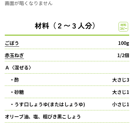
画面が暗くなりません
材料（２〜３人分）
ごぼう
100g
赤玉ねぎ
1/2個
Ａ〈混ぜる〉
・酢
大さじ3
・砂糖
大さじ1
・うす口しょうゆ(またはしょうゆ)
小さじ1
オリーブ油、塩、粗びき黒こしょう