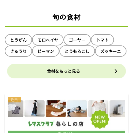
旬の食材
とうがん
モロヘイヤ
ゴーヤー
トマト
きゅうり
ピーマン
とうもろこし
ズッキーニ
食材をもっと見る
注目