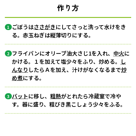
作り方
ごぼうは
ささがき
にしてさっと洗って水けをき
1
る。赤玉ねぎは縦薄切りにする。
フライパンにオリーブ油大さじ1を入れ、
中火
に
2
かける。１を加えて塩少々をふり、炒める。
し
んなり
したらＡを加え、汁けがなくなるまで
炒
め煮
にする。
バット
に移し、
粗熱
がとれたら冷蔵室で冷や
3
す。器に盛り、粗びき黒こしょう少々をふる。