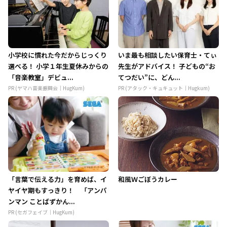
小学校に慣れた今だからじっくり
いま最も相談したい保育士・てぃ
選べる！ 小学１年生夏休みからの
先生がアドバイス！ 子どもの“お
「音楽教室」デビュ...
てつだい”に、どん...
PR (ヤマハ音楽振興会｜HugKum)
PR (アタック・キュキュット｜Hugkum)
「言葉で伝える力」を育めば、イ
和風Ｗごぼうカレー
ヤイヤ期もすっきり！ 「アンパ
ンマン ことばずかん...
PR (セガフェイブ｜HugKum)