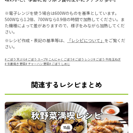
※電子レンジを使う場合は600Wのものを基準としています。
500Wなら1.2倍、700Wなら0.9倍の時間で加熱してください。ま
た機種によって差がありますので、様子をみながら加熱してくだ
さい。
※レシピ作成・表記の基準等は、
「レシピについて」
をご覧くだ
さい。
#
ごぼう 天ぷら
#
ごぼう スープ
#
こんにゃく ごぼう
#
ごぼう レンジ
#
ごぼう 牛肉 玉ねぎ
#
生姜焼き 野菜
#
チャーハン 野菜
#
ごぼう しめじ
関連するレシピまとめ
秋野菜満喫レシピ
15品