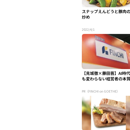
スナップえんどうと豚肉
炒め
2022/4/1
【見城徹×藤田晋】AI時
も変わらない経営者の本
PR（FINCHI on GOETHE）