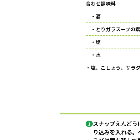
合わせ調味料
・酒
・とりガラスープの素
・塩
・水
・塩、こしょう、サラ
スナップえんどう
1
り込みを入れる。