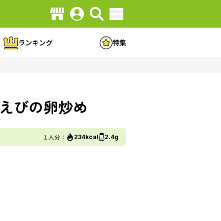
ランキング
特集
えびの卵炒め
１人分：
234kcal
2.4g