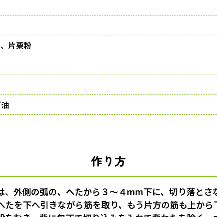
、片栗粉
ダ油
作り方
は、外側の弧の、へたから３〜４mm下に、切り落とさ
へたを下へ引きながら筋を取り、もう片方の筋も上から