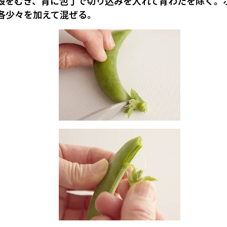
殻をむき、背に包丁で切り込みを入れて背わたを除く。
各少々を加えて混ぜる。