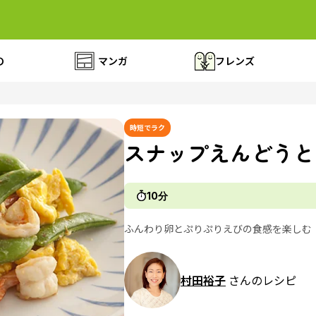
の
マンガ
フレンズ
時短でラク
スナップえんどうと
10分
ふんわり卵とぷりぷりえびの食感を楽しむ
村田裕子
さんのレシピ