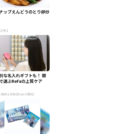
ナップえんどうのとり卵炒
2/4/1
別な名入れギフトも！ 銀
で選ぶReFaの上質ケア
（ReFa GINZA on CREA）