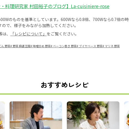
料理研究家 村田裕子のブログ】La-cuisiniere-rose
0Wのものを基準としています。600Wなら0.8倍、700Wなら0.7倍
すので、様子をみながら加熱してください。
等は、
「レシピについて」
をご覧ください。
どん 野菜
#
野菜 麻婆豆腐
#
味噌炒め 野菜
#
ベーコン巻き 野菜
#
ブイヤベース 野菜
#
マリネ 野菜
おすすめレシピ