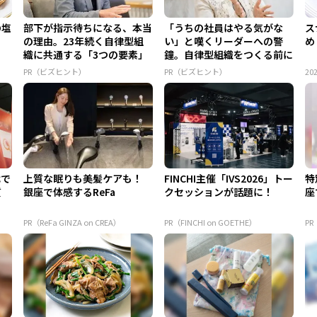
の塩
部下が指示待ちになる、本当
「うちの社員はやる気がな
ス
の理由。23年続く自律型組
い」と嘆くリーダーへの警
め
織に共通する「3つの要素」
鐘。自律型組織をつくる前に
外せな...
PR（ビズヒント）
PR（ビズヒント）
202
代で
上質な眠りも美髪ケアも！
FINCHI主催「IVS2026」トー
特
質
銀座で体感するReFa
クセッションが話題に！
座
PR（ReFa GINZA on CREA）
PR（FINCHI on GOETHE）
PR