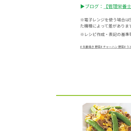
▶ブログ：
【管理栄養士・
※電子レンジを使う場合は50
た機種によって差がありま
※レシピ作成・表記の基準
#
生姜焼き 野菜
#
チャーハン 野菜
#
う