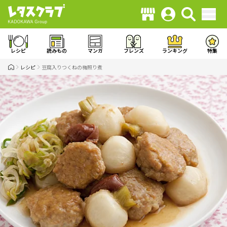
レシピ
読みもの
マンガ
フレンズ
ランキング
特集
レシピ
豆腐入りつくねの梅照り煮