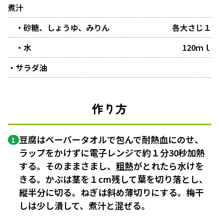
煮汁
・砂糖、しょうゆ、みりん
各大さじ１
・水
120ｍｌ
・サラダ油
作り方
豆腐はペーパータオルで包んで耐熱血にのせ、
1
ラップをかけずに電子レンジで約１分30秒加熱
する。そのままさまし、
粗熱
がとれたら水けを
きる。かぶは茎を１cm残して葉を切り落とし、
縦半分に切る。ねぎは斜め薄切りにする。梅干
しは少し潰して、煮汁と混ぜる。