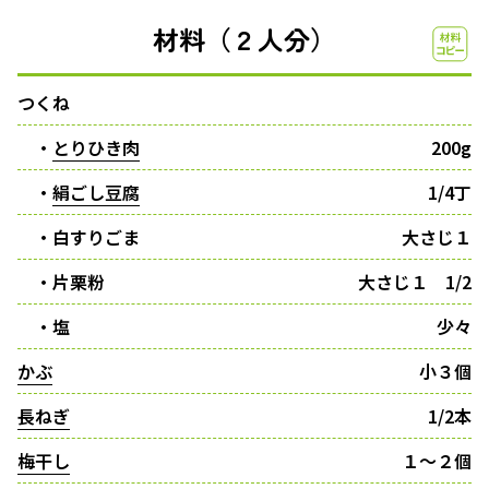
材料（２人分）
つくね
・
とりひき肉
200g
・
絹ごし豆腐
1/4丁
・白すりごま
大さじ１
・片栗粉
大さじ１ 1/2
・塩
少々
かぶ
小３個
長ねぎ
1/2本
梅干し
１〜２個