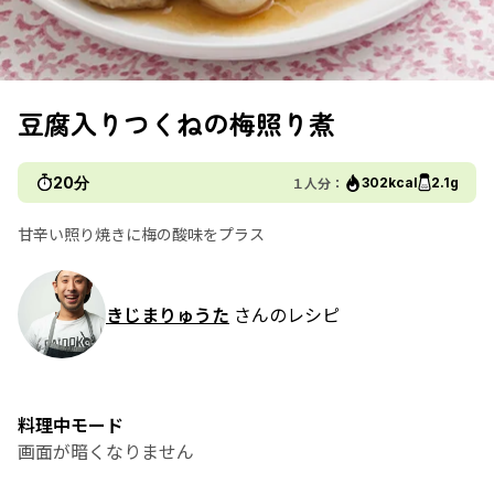
豆腐入りつくねの梅照り煮
20分
１人分：
302kcal
2.1g
甘辛い照り焼きに梅の酸味をプラス
きじまりゅうた
さんのレシピ
料理中モード
画面が暗くなりません