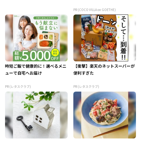
PR (COCO VILLA on GOETHE)
時短ご飯で健康的に！選べるメニ
【衝撃】楽天のネットスーパーが
ューで自宅へお届け
便利すぎた
PR (レタスクラブ)
PR (レタスクラブ)