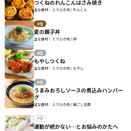
つくねのれんこんはさみ焼き
主な食材： とりひき肉 / れんこん
3位
夏の親子丼
主な食材： とりひき肉 / 卵
4位
もやしつくね
主な食材： とりひき肉 / もやし
5位
うまみおろしソースの煮込みハンバー
グ
主な食材： とりひき肉 / 絹ごし豆腐
PR
運動が続かない…とお悩みのかたへ