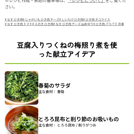
※レシピ作成・表記の基準等は、
「レシピについて」
をご覧くだ
さい。
#
なす ひき肉
#
じゃがいも ひき肉 チーズ
#
しいたけ ひき肉
#
ひき肉 タコライス
#
なす ひき肉 トマト
#
えのき ひき肉
#
なす ひき肉 チーズ 山本ゆり
#
ひき肉 パラパラ 冷凍
豆腐入りつくねの梅照り煮を使
った献立アイデア
春菊のサラダ
主な食材： 春菊
とろろ昆布と削り節のお吸いもの
主な食材： とろろ昆布 / 削りがつお