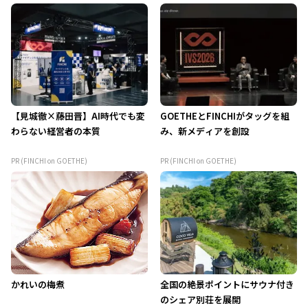
【見城徹×藤田晋】AI時代でも変
GOETHEとFINCHIがタッグを組
わらない経営者の本質
み、新メディアを創設
PR (FINCHI on GOETHE)
PR (FINCHI on GOETHE)
かれいの梅煮
全国の絶景ポイントにサウナ付き
のシェア別荘を展開