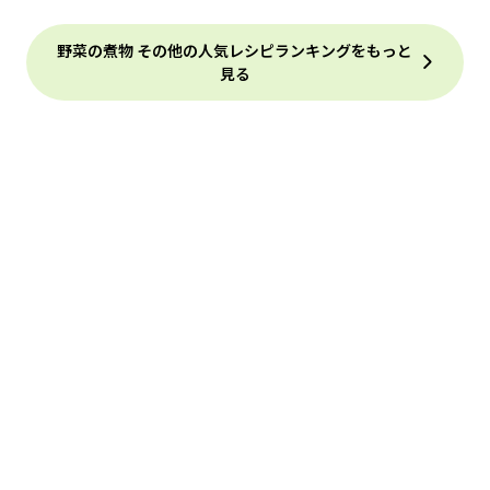
野菜の煮物 その他の人気レシピランキングをもっと
見る
注目
生活雑貨、ファッション、コラボ商品…編集部厳選の商品が買
えるECサイト
旬の食材