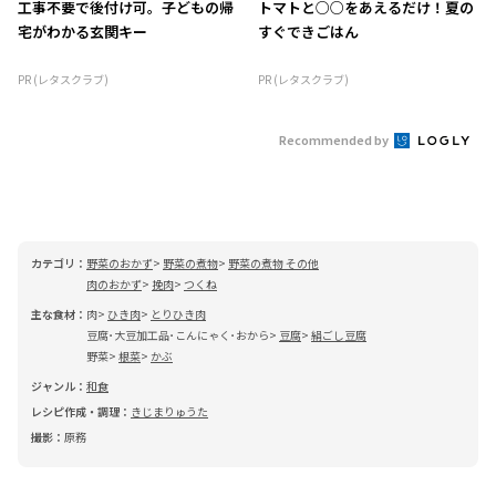
工事不要で後付け可。子どもの帰
トマトと○○をあえるだけ！夏の
宅がわかる玄関キー
すぐできごはん
PR (レタスクラブ)
PR (レタスクラブ)
Recommended by
カテゴリ：
野菜のおかず
野菜の煮物
野菜の煮物 その他
肉のおかず
挽肉
つくね
主な食材：
肉
ひき肉
とりひき肉
豆腐･大豆加工品･こんにゃく･おから
豆腐
絹ごし豆腐
野菜
根菜
かぶ
ジャンル：
和食
レシピ作成・調理：
きじまりゅうた
撮影：
原務