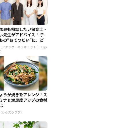
ま最も相談したい保育士・
ぃ先生がアドバイス！ 子
もの“おてつだい”に、ど
..
R（アタック・キュキュット｜Hugk
m）
ょうが焼きをアレンジ！ス
ミナ＆満足度アップの食材
は
R（レタスクラブ）