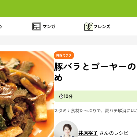
の
マンガ
フレンズ
時短でラク
豚バラとゴーヤーの
め
10分
スタミナ食材たっぷりで、夏バテ解消には
井原裕子
さんのレシピ