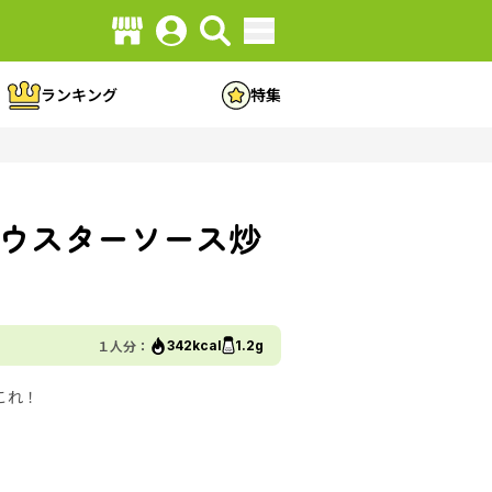
ランキング
特集
ウスターソース炒
１人分：
342kcal
1.2g
これ！