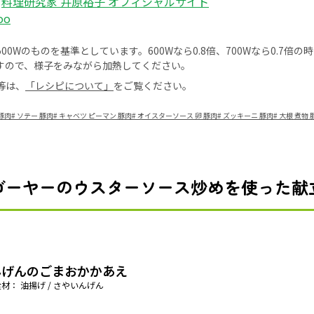
：
料理研究家 井原裕子 オフィシャルサイト
oo
0Wのものを基準としています。600Wなら0.8倍、700Wなら0.7倍
すので、様子をみながら加熱してください。
等は、
「レシピについて」
をご覧ください。
豚肉
#
ソテー 豚肉
#
キャベツ ピーマン 豚肉
#
オイスターソース 卵 豚肉
#
ズッキーニ 豚肉
#
大根 煮物 
ゴーヤーのウスターソース炒めを使った献
んげんのごまおかかあえ
材： 油揚げ / さやいんげん