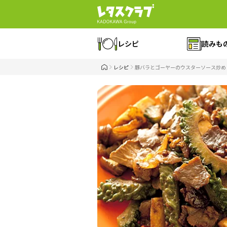
レシピ
読みも
レシピ
豚バラとゴーヤーのウスターソース炒め