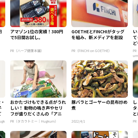
円
アマゾン1位の実績！380円
GOETHEとFINCHIがタッグ
い
で5日間お試し。
を組み、新メディアを創設
て
ど
ん.
PR（ハーブ健康本舗）
PR（FINCHI on GOETHE）
P
u
士・
おかたづけもできる点がうれ
豚バラとゴーヤーの昆布炒め
し
子
しい！ 動物の鳴き声やセリ
煮
タ
ど
フが盛りだくさんの「アニ
と
ア ...
gk
PR（タカラトミー｜Hugkum）
2022/4/1
P