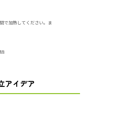
の時間で加熱してください。ま
豚肉
立アイデア