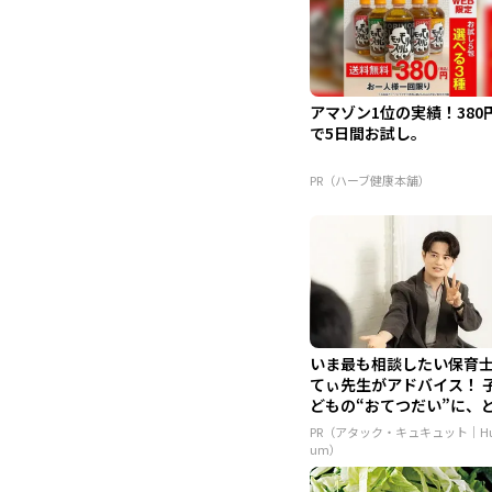
アマゾン1位の実績！380
で5日間お試し。
PR（ハーブ健康本舗）
いま最も相談したい保育
てぃ先生がアドバイス！ 
どもの“おてつだい”に、
ん...
PR（アタック・キュキュット｜Hu
um）