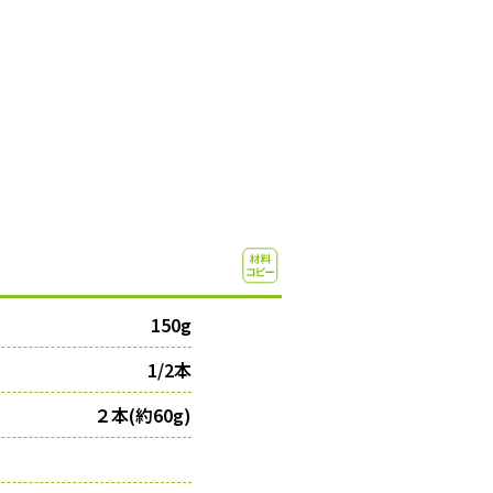
150g
1/2本
２本(約60g)