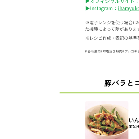
▶オフィシャルサイト
▶Instagram：
iharayuk
※電子レンジを使う場合は50
た機種によって差がありま
※レシピ作成・表記の基準
#
春雨 豚肉
#
味噌焼き 豚肉
#
プルコギ 
豚バラと
い
主な食