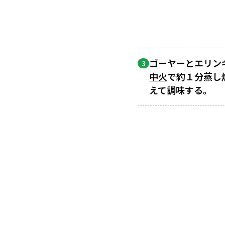
ゴーヤーとエリン
3
中火
で約１分蒸し
えて調味する。