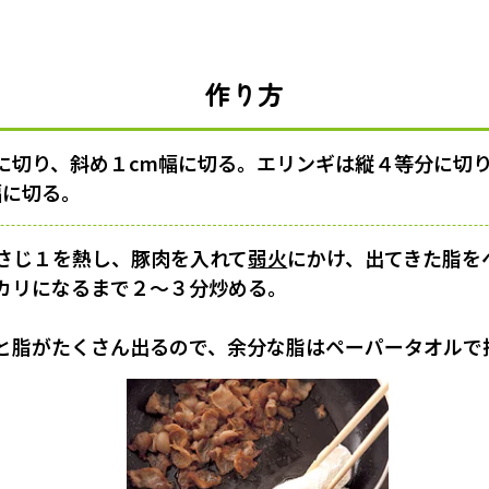
作り方
に切り、斜め１cm幅に切る。エリンギは縦４等分に切
幅に切る。
さじ１を熱し、豚肉を入れて
弱火
にかけ、出てきた脂を
カリになるまで２〜３分炒める。
と脂がたくさん出るので、余分な脂はペーパータオルで