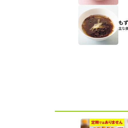
も
主な食