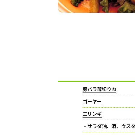
豚バラ薄切り肉
ゴーヤー
エリンギ
・サラダ油、酒、ウス