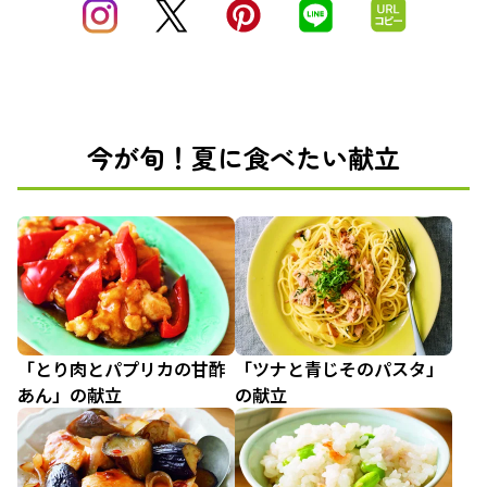
今が旬！夏に食べたい献立
「とり肉とパプリカの甘酢
「ツナと青じそのパスタ」
あん」の献立
の献立