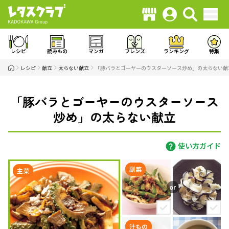
レシピ
読みもの
マンガ
フレンズ
ランキング
特集
レシピ
献立
太らない献立
「豚バラとゴーヤーのウスターソース炒め」の太らない献
「豚バラとゴーヤーのウスターソース
炒め」の太らない献立
使い方ガイド
副菜
主菜
汁もの