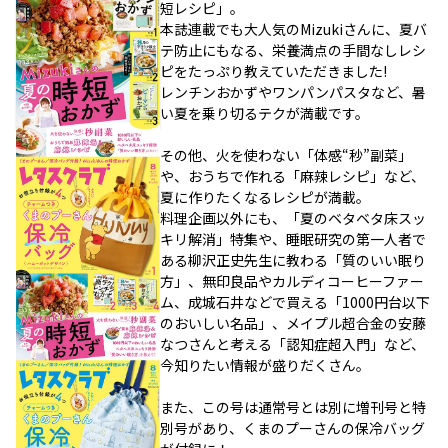
短レシピ」。
本誌連載でも大人気のMizukiさんに、夏バ
テ防止にもなる、栄養満点の手間なしレシ
ピをたっぷり教えていただきました!
レンチンおかずやワンパンパスタなど、暑
い夏を乗り切るテクが満載です。
その他、火を使わない「体感“秒”副菜」
や、おうちで作れる「麻辣レシピ」など、
夏に作りたくなるレシピが満載。
料理企画以外にも、「夏のベタベタ床スッ
キリ解消」特集や、睡眠研究の第一人者で
ある柳沢正史先生に教わる「質のいい眠り
方」、無印良品やカルディコーヒーファー
ム、成城石井などで買える「1000円台以下
のおいしい名品」、メイプル超合金の安藤
なつさんと考える「認知症超入門」など、
今知りたい情報が盛りだくさん。
また、この号は通常号とは別に増刊号と特
別号があり、くまのプーさんの保冷バッグ