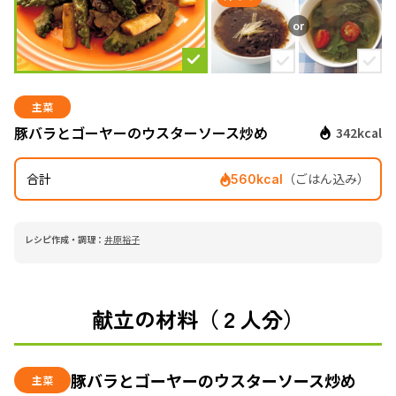
主菜
豚バラとゴーヤーのウスターソース炒め
342kcal
合計
（ごはん込み）
560kcal
レシピ作成・調理：
井原裕子
献立の材料（２人分）
豚バラとゴーヤーのウスターソース炒め
主菜