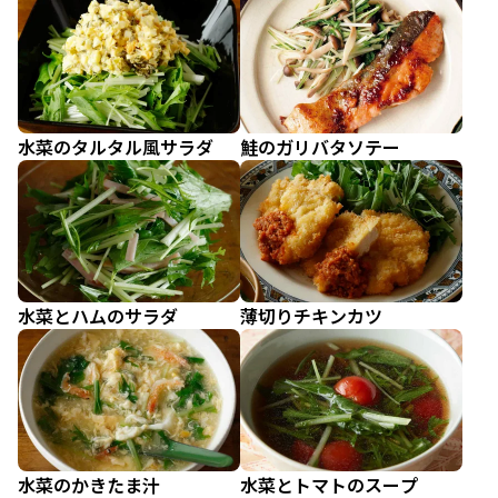
水菜のタルタル風サラダ
鮭のガリバタソテー
水菜とハムのサラダ
薄切りチキンカツ
水菜のかきたま汁
水菜とトマトのスープ