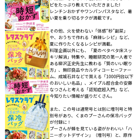
ピをたっぷり教えていただきました!
レンチンおかずやワンパンパスタなど、暑
い夏を乗り切るテクが満載です。
その他、火を使わない「体感“秒”副菜」
や、おうちで作れる「麻辣レシピ」など、
夏に作りたくなるレシピが満載。
料理企画以外にも、「夏のベタベタ床スッ
キリ解消」特集や、睡眠研究の第一人者で
ある柳沢正史先生に教わる「質のいい眠り
方」、無印良品やカルディコーヒーファー
ム、成城石井などで買える「1000円台以下
のおいしい名品」、メイプル超合金の安藤
なつさんと考える「認知症超入門」など、
今知りたい情報が盛りだくさん。
また、この号は通常号とは別に増刊号と特
別号があり、くまのプーさんの保冷バッグ
が付録に！
プーさんが蜂を見ている姿がかわいい「ハ
ニーポットデザイン」（増刊号）と、原作