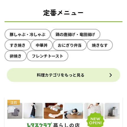
定番メニュー
豚しゃぶ・冷しゃぶ
鶏の唐揚げ・竜田揚げ
すき焼き
中華丼
おにぎり弁当
焼きなす
卵焼き
フレンチトースト
料理カテゴリをもっと見る
注目