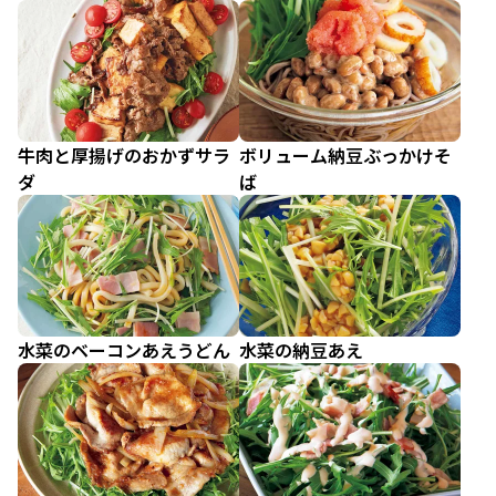
牛肉と厚揚げのおかずサラ
ボリューム納豆ぶっかけそ
ダ
ば
水菜のベーコンあえうどん
水菜の納豆あえ