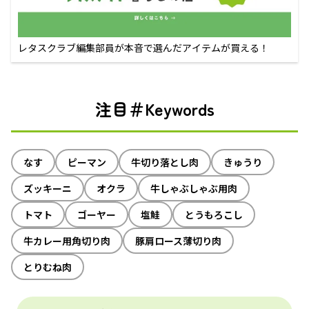
レタスクラブ編集部員が本音で選んだアイテムが買える！
注目＃Keywords
なす
ピーマン
牛切り落とし肉
きゅうり
ズッキーニ
オクラ
牛しゃぶしゃぶ用肉
トマト
ゴーヤー
塩鮭
とうもろこし
牛カレー用角切り肉
豚肩ロース薄切り肉
とりむね肉