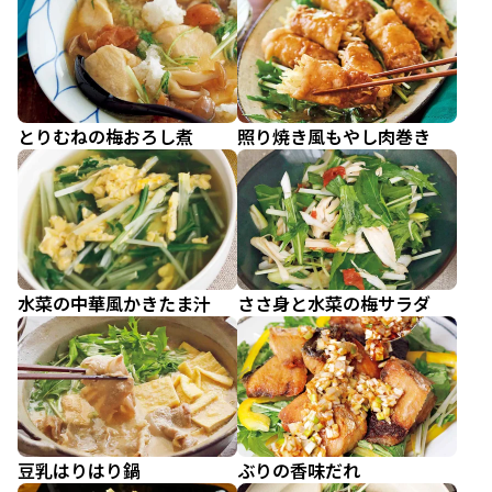
とりむねの梅おろし煮
照り焼き風もやし肉巻き
水菜の中華風かきたま汁
ささ身と水菜の梅サラダ
豆乳はりはり鍋
ぶりの香味だれ