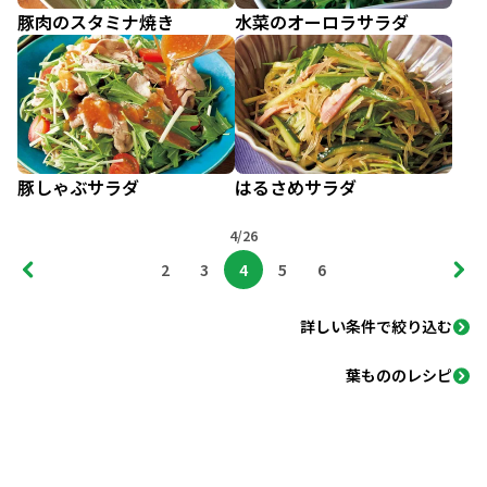
豚肉のスタミナ焼き
水菜のオーロラサラダ
豚しゃぶサラダ
はるさめサラダ
4/26
2
3
4
5
6
詳しい条件で絞り込む
葉もののレシピ