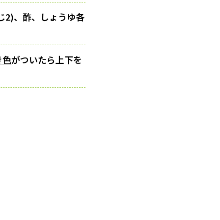
じ2)、酢、しょうゆ各
き色
がついたら上下を