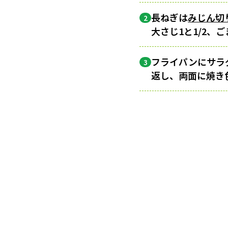
長ねぎは
みじん切
2
大さじ1と1/2、
フライパンにサラ
3
返し、両面に焼き