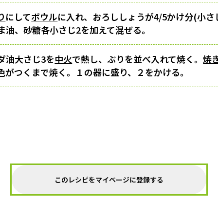
り
にして
ボウル
に入れ、おろししょうが4/5かけ分(小さ
ごま油、砂糖各小さじ2を加えて混ぜる。
ダ油大さじ3を
中火
で熱し、ぶりを並べ入れて焼く。
焼
色がつくまで焼く。１の器に盛り、２をかける。
このレシピをマイページに登録する