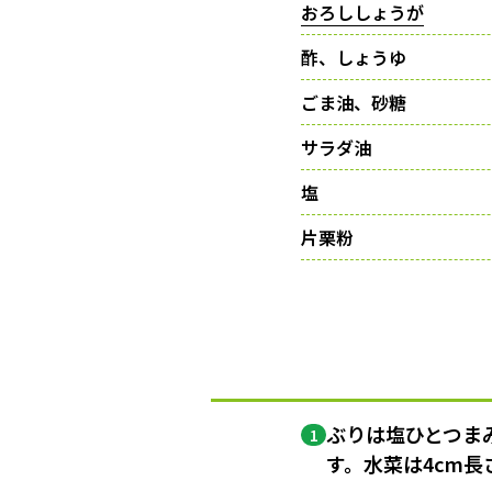
おろししょうが
酢、しょうゆ
ごま油、砂糖
サラダ油
塩
片栗粉
ぶりは塩ひとつま
1
す。水菜は4cm