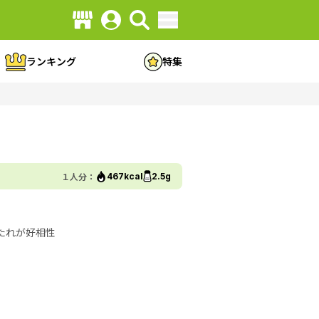
ランキング
特集
１人分：
467kcal
2.5g
たれが好相性