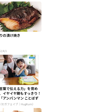
りの漬け焼き
2/4/1
言葉で伝える力」を育め
、イヤイヤ期もすっきり！
アンパンマン ことばず
...
R（セガフェイブ｜HugKum）