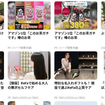
がけ
アマゾン1位「このお茶ガチ
アマゾン1位「このお茶ガチ
ぶ
です」噂のお茶
です」噂のお茶
PR（ハーブ健康本舗）
PR（ハーブ健康本舗）
202
てた
【銀座】ReFaで始める大人
特別な名入れギフトも！ 銀
「
々登
の贅沢セルフケア
座で選ぶReFaの上質ケア
ば
「
かん
PR（ReFa GINZA on CREA）
PR（ReFa GINZA on CREA）
P