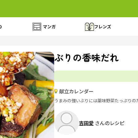
の
マンガ
フレンズ
ぶりの香味だれ
献立カレンダー
うまみの強いぶりには薬味野菜たっぷりの
吉田愛
さんのレシピ