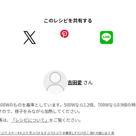
このレシピを共有する
吉田愛
さん
0Wのものを基準としています。500Wなら1.2倍、700Wなら0.9倍
すので、様子をみながら加熱してください。
等は、
「レシピについて」
をご覧ください。
#
ぶり ステーキ
#
ぶり 天ぷら
#
なす ぶり
#
ぶり 中華蒸し
#
たけのこ 魚
#
大根に合う 魚