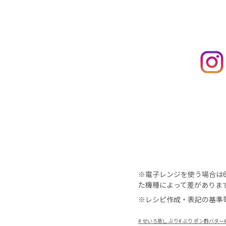
※電子レンジを使う場合は60
た機種によって差がありま
※レシピ作成・表記の基準
#
せいろ蒸し ぶり
#
ぶり ポン酢バター