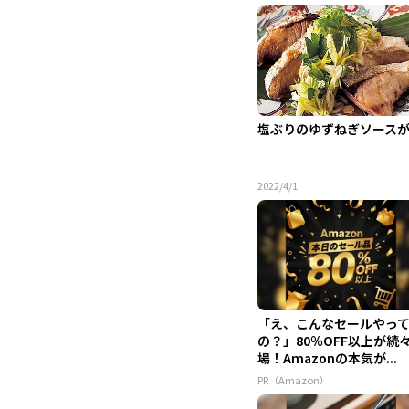
塩ぶりのゆずねぎソース
2022/4/1
「え、こんなセールやっ
の？」80％OFF以上が続
場！Amazonの本気が...
PR（Amazon）