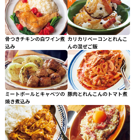
骨つきチキンの白ワイン煮
カリカリベーコンとれんこ
込み
んの混ぜご飯
ミートボールとキャベツの
豚肉とれんこんのトマト煮
焼き煮込み