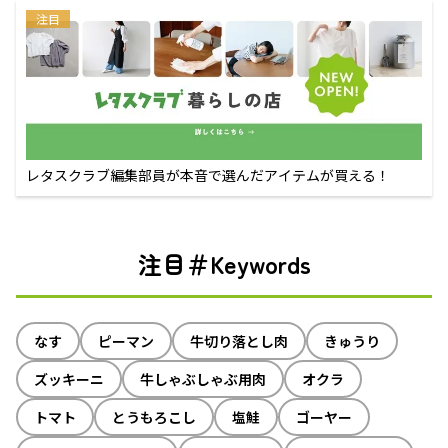
注目
レタスクラブ編集部員が本音で選んだアイテムが買える！
注目＃Keywords
なす
ピーマン
牛切り落とし肉
きゅうり
ズッキーニ
牛しゃぶしゃぶ用肉
オクラ
トマト
とうもろこし
塩鮭
ゴーヤー