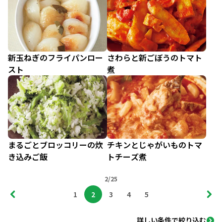
新玉ねぎのフライパンロー
さわらと新ごぼうのトマト
スト
煮
まるごとブロッコリーの炊
チキンとじゃがいものトマ
き込みご飯
トチーズ煮
2/25
1
2
3
4
5
詳しい条件で絞り込む