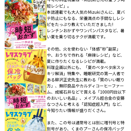
短レシピ」。
本誌連載でも大人気のMizukiさんに、夏バ
テ防止にもなる、栄養満点の手間なしレシ
ピをたっぷり教えていただきました!
レンチンおかずやワンパンパスタなど、暑
い夏を乗り切るテクが満載です。
その他、火を使わない「体感“秒”副菜」
や、おうちで作れる「麻辣レシピ」など、
夏に作りたくなるレシピが満載。
料理企画以外にも、「夏のベタベタ床スッ
キリ解消」特集や、睡眠研究の第一人者で
ある柳沢正史先生に教わる「質のいい眠り
方」、無印良品やカルディコーヒーファー
ム、成城石井などで買える「1000円台以下
のおいしい名品」、メイプル超合金の安藤
なつさんと考える「認知症超入門」など、
今知りたい情報が盛りだくさん。
また、この号は通常号とは別に増刊号と特
別号があり、くまのプーさんの保冷バッグ