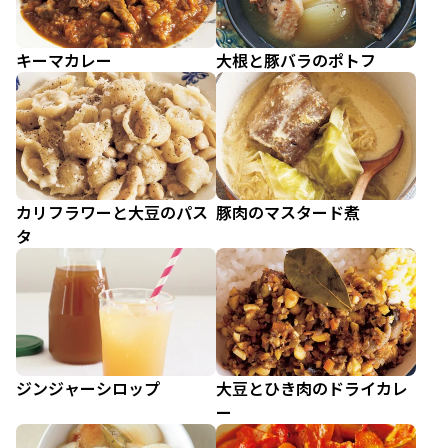
キーマカレー
大根と豚バラのポトフ
カリフラワーと大豆のパス
豚肉のマスタード煮
タ
ジンジャーシロップ
大豆とひき肉のドライカレ
ー