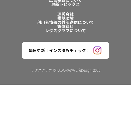
広告掲載について
最新トピックス
運営会社
推奨環境
利用者情報の外部送信について
媒体資料
レタスクラブについて
毎日更新！インスタもチェック！
レタスクラブ © KADOKAWA LifeDesign. 2026