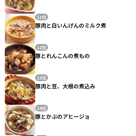
11位
豚肉と白いんげんのミルク煮
12位
豚とれんこんの煮もの
13位
豚肉と豆、大根の煮込み
14位
豚とかぶのアヒージョ