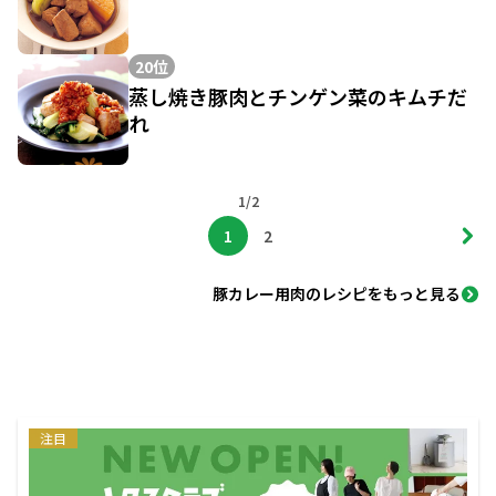
20位
蒸し焼き豚肉とチンゲン菜のキムチだ
れ
1/2
1
2
豚カレー用肉のレシピをもっと見る
注目