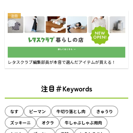
注目
レタスクラブ編集部員が本音で選んだアイテムが買える！
注目＃Keywords
なす
ピーマン
牛切り落とし肉
きゅうり
ズッキーニ
オクラ
牛しゃぶしゃぶ用肉