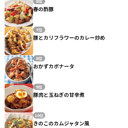
6位
春の酢豚
7位
豚とカリフラワーのカレー炒め
8位
おかずカポナータ
9位
豚肉と玉ねぎの甘辛煮
10位
きのこのカムジャタン風