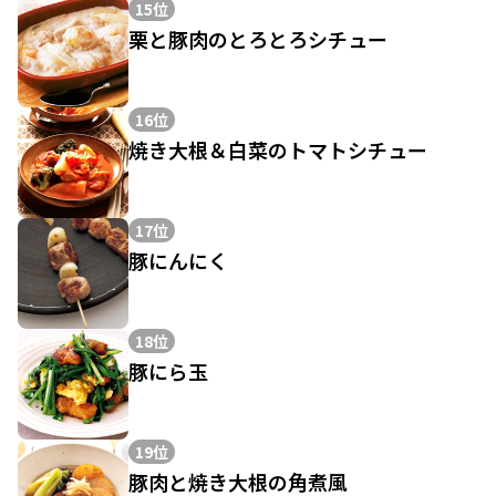
15位
栗と豚肉のとろとろシチュー
16位
焼き大根＆白菜のトマトシチュー
17位
豚にんにく
18位
豚にら玉
19位
豚肉と焼き大根の角煮風