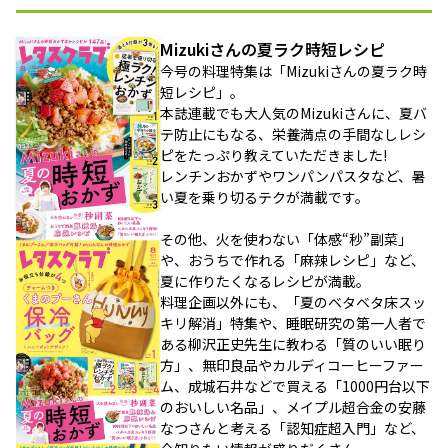
Mizukiさんの夏ラク時短レシピ
今号の料理特集は「Mizukiさんの夏ラク時
短レシピ」。
本誌連載でも大人気のMizukiさんに、夏バ
テ防止にもなる、栄養満点の手間なしレシ
ピをたっぷり教えていただきました!
レンチンおかずやワンパンパスタなど、暑
い夏を乗り切るテクが満載です。
その他、火を使わない「体感“秒”副菜」
や、おうちで作れる「麻辣レシピ」など、
夏に作りたくなるレシピが満載。
料理企画以外にも、「夏のベタベタ床スッ
キリ解消」特集や、睡眠研究の第一人者で
ある柳沢正史先生に教わる「質のいい眠り
方」、無印良品やカルディコーヒーファー
ム、成城石井などで買える「1000円台以下
のおいしい名品」、メイプル超合金の安藤
なつさんと考える「認知症超入門」など、