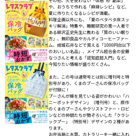
その他、火を使わない「体感“秒”副菜」
や、おうちで作れる「麻辣レシピ」など、
夏に作りたくなるレシピが満載。
料理企画以外にも、「夏のベタベタ床スッ
キリ解消」特集や、睡眠研究の第一人者で
ある柳沢正史先生に教わる「質のいい眠り
方」、無印良品やカルディコーヒーファー
ム、成城石井などで買える「1000円台以下
のおいしい名品」、メイプル超合金の安藤
なつさんと考える「認知症超入門」など、
今知りたい情報が盛りだくさん。
また、この号は通常号とは別に増刊号と特
別号があり、くまのプーさんの保冷バッグ
が付録に！
プーさんが蜂を見ている姿がかわいい「ハ
ニーポットデザイン」（増刊号）と、原作
のくまのプーさんやクリストファー・ロビ
ンなどの仲間たちが勢ぞろいした「クラシ
ックプー」（特別号）デザインの２種があ
ります。
お弁当箱と水筒、カトラリーを一緒に入れ