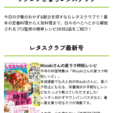
今日の夕飯のおかず&献立を探すならレタスクラブで！基
本の定番料理から人気料理まで、日々のへとへとから解放
されるプロ監修の簡単レシピ36582品をご紹介！
レタスクラブ最新号
Mizukiさんの夏ラク時短レシピ
今号の料理特集は「Mizukiさんの夏ラク時
短レシピ」。
本誌連載でも大人気のMizukiさんに、夏バ
テ防止にもなる、栄養満点の手間なしレシ
ピをたっぷり教えていただきました!
レンチンおかずやワンパンパスタなど、暑
い夏を乗り切るテクが満載です。