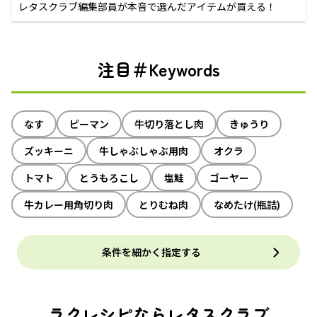
レタスクラブ編集部員が本音で選んだアイテムが買える！
注目＃Keywords
なす
ピーマン
牛切り落とし肉
きゅうり
ズッキーニ
牛しゃぶしゃぶ用肉
オクラ
トマト
とうもろこし
塩鮭
ゴーヤー
牛カレー用角切り肉
とりむね肉
なめたけ(瓶詰)
条件を細かく指定する
ラクレシピならレタスクラブ