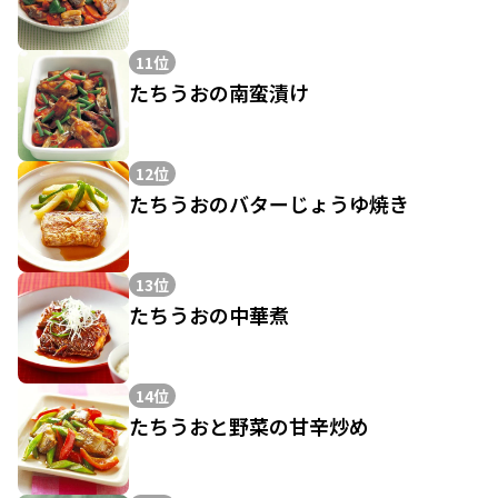
11位
たちうおの南蛮漬け
12位
たちうおのバターじょうゆ焼き
13位
たちうおの中華煮
14位
たちうおと野菜の甘辛炒め