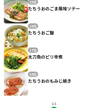
15位
たちうおのごま風味ソテー
16位
たちうおご飯
17位
太刀魚のピリ辛煮
18位
たちうおのもみじ焼き
1/1