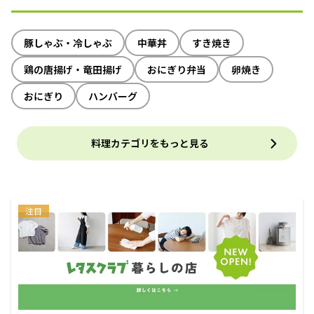
豚しゃぶ・冷しゃぶ
中華丼
すき焼き
鶏の唐揚げ・竜田揚げ
おにぎり弁当
卵焼き
おにぎり
ハンバーグ
料理カテゴリをもっと見る
注目