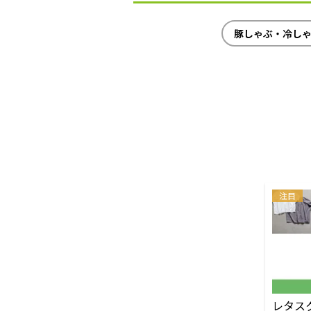
豚しゃぶ・冷し
注目
レタス