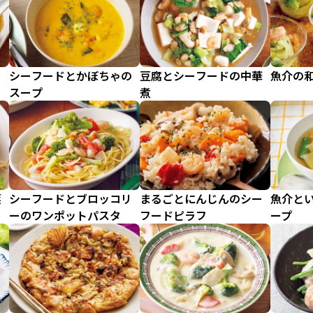
シーフードとかぼちゃの
豆腐とシーフードの中華
魚介の
スープ
煮
蒸
シーフードとブロッコリ
まるごとにんじんのシー
魚介と
ーのワンポットパスタ
フードピラフ
ープ