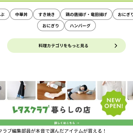
ゃぶ
中華丼
すき焼き
鶏の唐揚げ・竜田揚げ
おにぎ
おにぎり
ハンバーグ
料理カテゴリをもっと見る
クラブ編集部員が本音で選んだアイテムが買える！