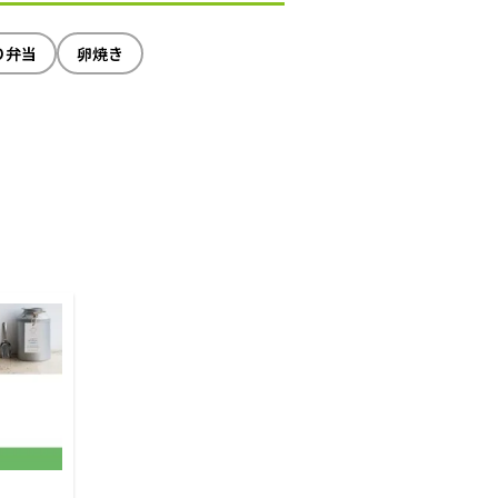
り弁当
卵焼き