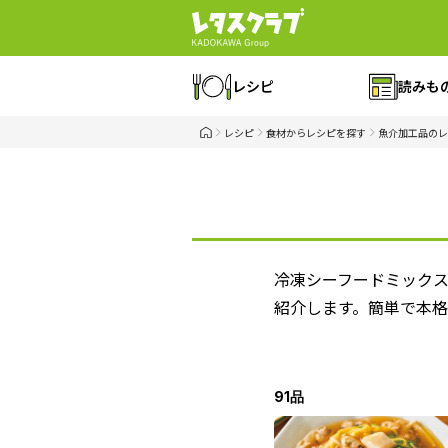
レシピ
読みも
レシピ
食材からレシピを探す
魚介加工品のレ
冷凍シーフードミック
紹介します。簡単で本
91品