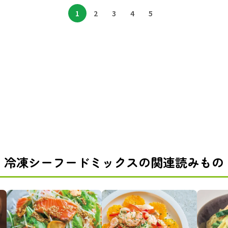
1
2
3
4
5
冷凍シーフードミックスの関連読みもの