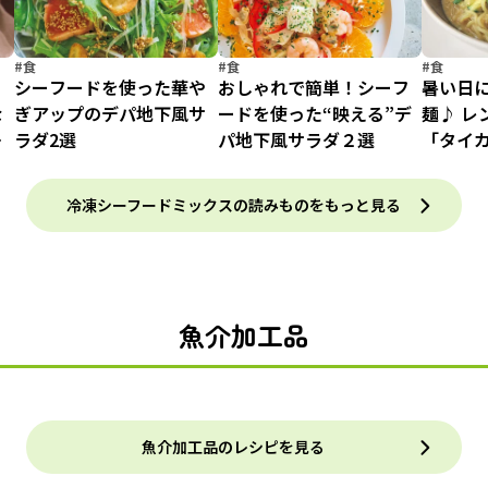
#食
#食
#食
！
シーフードを使った華や
おしゃれで簡単！シーフ
暑い日
な
ぎアップのデパ地下風サ
ードを使った“映える”デ
麺♪ レ
ラ
ラダ2選
パ地下風サラダ２選
「タイ
け」
冷凍シーフードミックスの読みものをもっと見る
魚介加工品
魚介加工品のレシピを見る