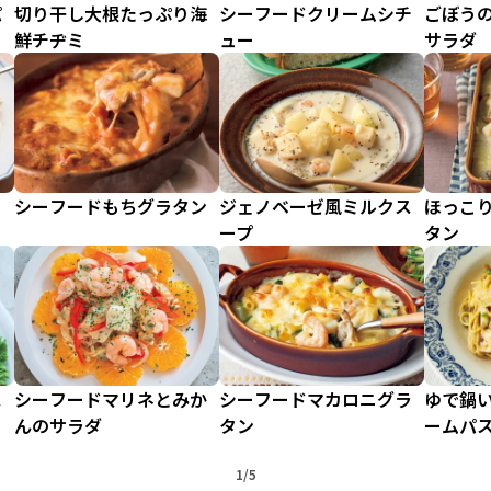
パ
切り干し大根たっぷり海
シーフードクリームシチ
ごぼう
鮮チヂミ
ュー
サラダ
シーフードもちグラタン
ジェノベーゼ風ミルクス
ほっこ
ープ
タン
ス
シーフードマリネとみか
シーフードマカロニグラ
ゆで鍋い
んのサラダ
タン
ームパ
1/5