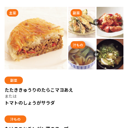
主菜
副菜
汁もの
副菜
たたききゅうりのたらこマヨあえ
トマトのしょうがサラダ
汁もの