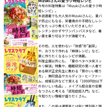
Mizukiさんの夏ラク時短レシピ
今号の料理特集は「Mizukiさんの夏ラク時
短レシピ」。
本誌連載でも大人気のMizukiさんに、夏バ
テ防止にもなる、栄養満点の手間なしレシ
ピをたっぷり教えていただきました!
レンチンおかずやワンパンパスタなど、暑
い夏を乗り切るテクが満載です。
その他、火を使わない「体感“秒”副菜」
や、おうちで作れる「麻辣レシピ」など、
夏に作りたくなるレシピが満載。
料理企画以外にも、「夏のベタベタ床スッ
キリ解消」特集や、睡眠研究の第一人者で
ある柳沢正史先生に教わる「質のいい眠り
方」、無印良品やカルディコーヒーファー
ム、成城石井などで買える「1000円台以下
のおいしい名品」、メイプル超合金の安藤
なつさんと考える「認知症超入門」など、
今知りたい情報が盛りだくさん。
また、この号は通常号とは別に増刊号と特