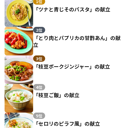
1位
「ツナと青じそのパスタ」の献立
2位
「とり肉とパプリカの甘酢あん」の献
立
3位
「枝豆ポークジンジャー」の献立
4位
「枝豆ご飯」の献立
5位
「セロリのピラフ風」の献立