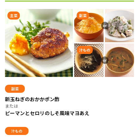
主菜
副菜
汁もの
副菜
新玉ねぎのおかかポン酢
ピーマンとセロリのしそ風味マヨあえ
汁もの