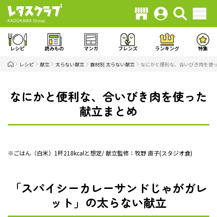
レシピ
読みもの
マンガ
フレンズ
ランキング
特集
レシピ
献立
太らない献立
食材別 太らない献立
なにかと便利な、合いびき肉を使
なにかと便利な、合いびき肉を使った
献立まとめ
※ごはん（白米）1杯218kcalと想定/ 献立監修：牧野 直子(スタジオ食)
「スパイシーカレーサンドじゃがガレ
ット」の太らない献立