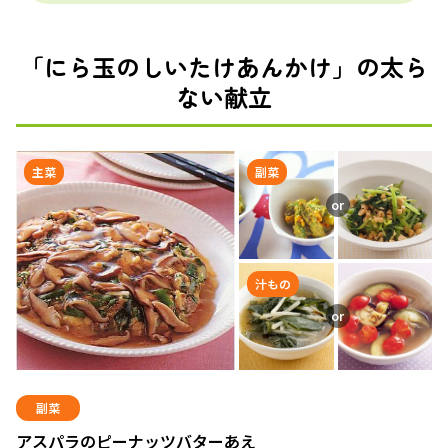
「にら玉のしいたけあんかけ」の太ら
ない献立
主菜
副菜
汁もの
副菜
アスパラのピーナッツバターあえ