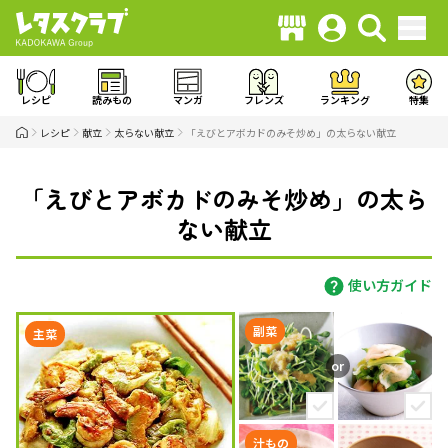
レシピ
読みもの
マンガ
フレンズ
ランキング
特集
レシピ
献立
太らない献立
「えびとアボカドのみそ炒め」の太らない献立
「えびとアボカドのみそ炒め」の太ら
ない献立
使い方ガイド
副菜
主菜
汁もの