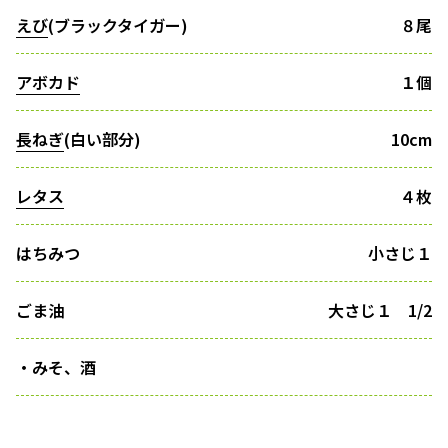
えび
(ブラックタイガー)
８尾
アボカド
１個
長ねぎ
(白い部分)
10cm
レタス
４枚
はちみつ
小さじ１
ごま油
大さじ１ 1/2
・みそ、酒