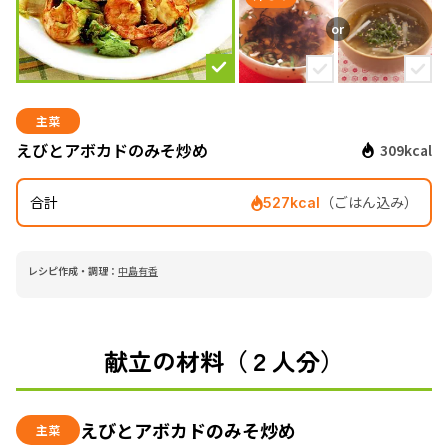
主菜
えびとアボカドのみそ炒め
309kcal
合計
（ごはん込み）
527kcal
レシピ作成・調理：
中島有香
献立の材料（２人分）
えびとアボカドのみそ炒め
主菜