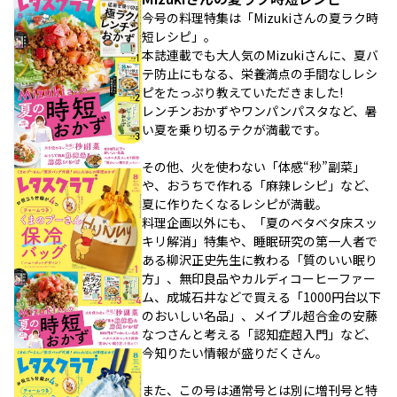
今号の料理特集は「Mizukiさんの夏ラク時
短レシピ」。
本誌連載でも大人気のMizukiさんに、夏バ
テ防止にもなる、栄養満点の手間なしレシ
ピをたっぷり教えていただきました!
レンチンおかずやワンパンパスタなど、暑
い夏を乗り切るテクが満載です。
その他、火を使わない「体感“秒”副菜」
や、おうちで作れる「麻辣レシピ」など、
夏に作りたくなるレシピが満載。
料理企画以外にも、「夏のベタベタ床スッ
キリ解消」特集や、睡眠研究の第一人者で
ある柳沢正史先生に教わる「質のいい眠り
方」、無印良品やカルディコーヒーファー
ム、成城石井などで買える「1000円台以下
のおいしい名品」、メイプル超合金の安藤
なつさんと考える「認知症超入門」など、
今知りたい情報が盛りだくさん。
また、この号は通常号とは別に増刊号と特