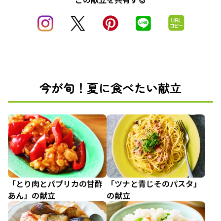
今が旬！夏に食べたい献立
「とり肉とパプリカの甘酢
「ツナと青じそのパスタ」
あん」の献立
の献立