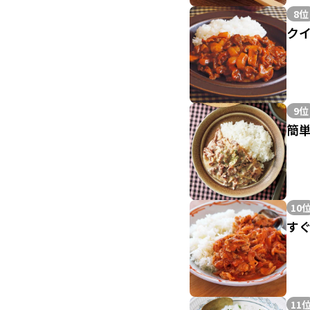
8位
ク
9位
簡
10
す
11