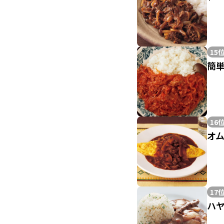
15
簡
16
オ
17
ハ