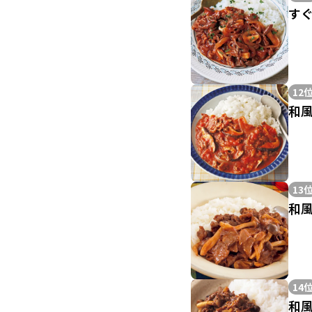
す
12
和
13
和
14
和