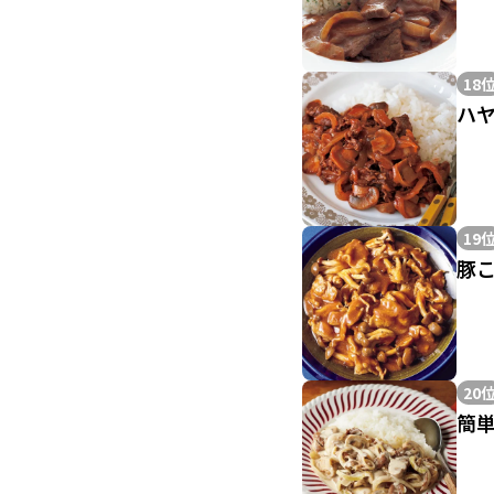
18
ハ
19
豚
20
簡