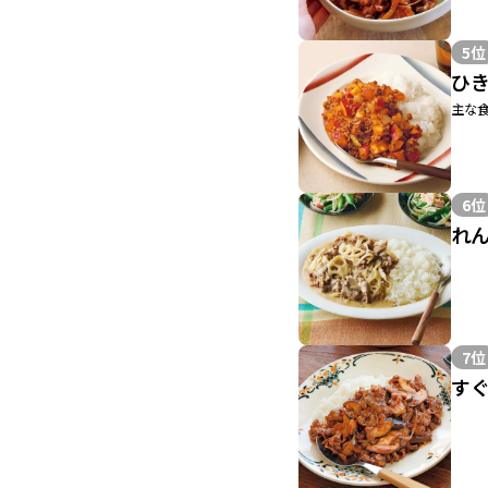
5位
ひ
主な食
6位
れ
7位
す