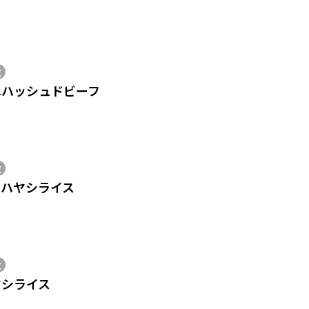
位
単ハッシュドビーフ
位
ムハヤシライス
位
ヤシライス