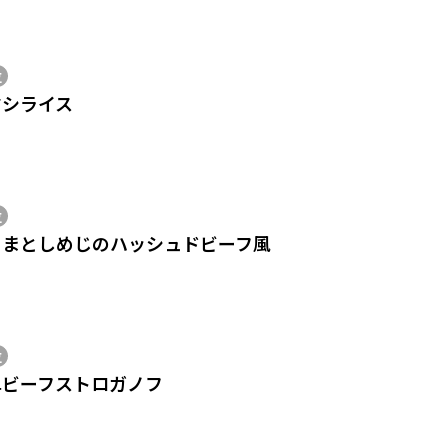
位
ヤシライス
位
こまとしめじのハッシュドビーフ風
位
単ビーフストロガノフ