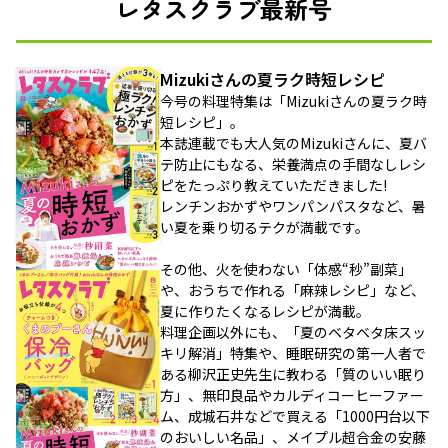
レタスクラブ最新号
Mizukiさんの夏ラク時短レシピ
今号の料理特集は「Mizukiさんの夏ラク時
短レシピ」。
本誌連載でも大人気のMizukiさんに、夏バ
テ防止にもなる、栄養満点の手間なしレシ
ピをたっぷり教えていただきました!
レンチンおかずやワンパンパスタなど、暑
い夏を乗り切るテクが満載です。
その他、火を使わない「体感“秒”副菜」
や、おうちで作れる「麻辣レシピ」など、
夏に作りたくなるレシピが満載。
料理企画以外にも、「夏のベタベタ床スッ
キリ解消」特集や、睡眠研究の第一人者で
ある柳沢正史先生に教わる「質のいい眠り
方」、無印良品やカルディコーヒーファー
ム、成城石井などで買える「1000円台以下
のおいしい名品」、メイプル超合金の安藤