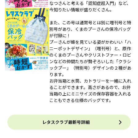
なつさんと考える「認知症超入門」など、
今知りたい情報が盛りだくさん。
また、この号は通常号とは別に増刊号と特
別号があり、くまのプーさんの保冷バッグ
が付録に！
プーさんが蜂を見ている姿がかわいい「ハ
ニーポットデザイン」（増刊号）と、原作
のくまのプーさんやクリストファー・ロビ
ンなどの仲間たちが勢ぞろいした「クラシ
ックプー」（特別号）デザインの２種があ
ります。
お弁当箱と水筒、カトラリーを一緒に入れ
ることができます。高さがあるので、お弁
当箱の上にミニサイズの保存容器を入れる
こともできる仕様のバッグです。
レタスクラブ最新号詳細