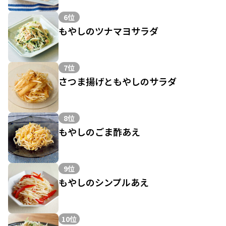
6位
もやしのツナマヨサラダ
7位
さつま揚げともやしのサラダ
8位
もやしのごま酢あえ
9位
もやしのシンプルあえ
10位