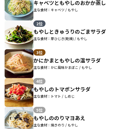
キャベツともやしのおかか蒸し
主な食材：キャベツ / もやし
2位
もやしときゅうりのごまサラダ
主な食材：芽ひじき(乾燥) / もやし
3位
かにかまともやしの温サラダ
主な食材：かに風味かまぼこ / もやし
4位
もやしのトマポンサラダ
主な食材：トマト / しめじ
5位
もやしののりマヨあえ
主な食材：焼きのり / もやし