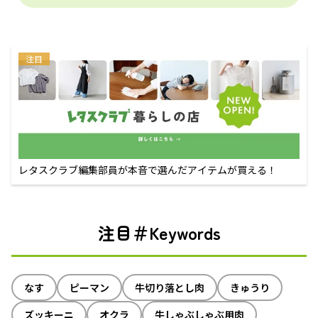
注目
レタスクラブ編集部員が本音で選んだアイテムが買える！
注目＃Keywords
なす
ピーマン
牛切り落とし肉
きゅうり
ズッキーニ
オクラ
牛しゃぶしゃぶ用肉