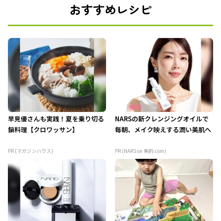
おすすめレシピ
早見優さんも実践！夏を乗り切る
NARSの新クレンジングオイルで
鍋料理【クロワッサン】
毎朝、メイク映えする潤い美肌へ
PR (マガジンハウス)
PR (NARS on 美的.com)