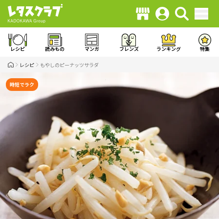
レシピ
読みもの
マンガ
フレンズ
ランキング
特集
レシピ
もやしのピーナッツサラダ
時短でラク