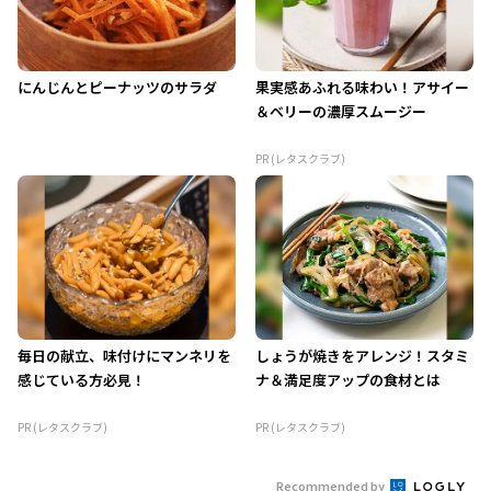
にんじんとピーナッツのサラダ
果実感あふれる味わい！アサイー
＆ベリーの濃厚スムージー
PR (レタスクラブ)
毎日の献立、味付けにマンネリを
しょうが焼きをアレンジ！スタミ
感じている方必見！
ナ＆満足度アップの食材とは
PR (レタスクラブ)
PR (レタスクラブ)
Recommended by