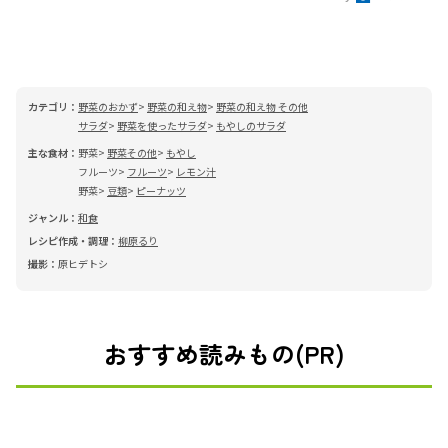
カテゴリ：
野菜のおかず
野菜の和え物
野菜の和え物 その他
サラダ
野菜を使ったサラダ
もやしのサラダ
主な食材：
野菜
野菜その他
もやし
フルーツ
フルーツ
レモン汁
野菜
豆類
ピーナッツ
ジャンル：
和食
レシピ作成・調理：
柳原るり
撮影：
原ヒデトシ
おすすめ読みもの(PR)