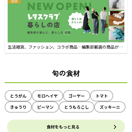
注目
生活雑貨、ファッション、コラボ商品…編集部厳選の商品が買
えるECサイト
旬の食材
とうがん
モロヘイヤ
ゴーヤー
トマト
きゅうり
ピーマン
とうもろこし
ズッキーニ
食材をもっと見る