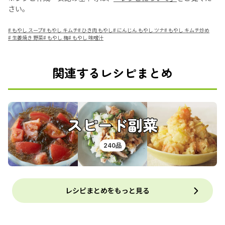
さい。
#
もやし スープ
#
もやし キムチ
#
ひき肉 もやし
#
にんじん もやし ツナ
#
もやし キムチ炒め
#
生姜焼き 野菜
#
もやし 梅
#
もやし 味噌汁
関連するレシピまとめ
スピード副菜
240品
レシピまとめをもっと見る