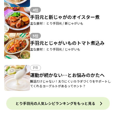
4位
手羽元と新じゃがのオイスター煮
主な食材： とり手羽元 / 新じゃがいも
5位
手羽元とじゃがいものトマト煮込み
主な食材： とり手羽元 / じゃがいも
PR
運動が続かない…とお悩みのかたへ
腸活だけじゃない！太りにくいカラダづくりをサポートし
てくれるヨーグルトがあるってホント？
とり手羽元の人気レシピランキングをもっと見る