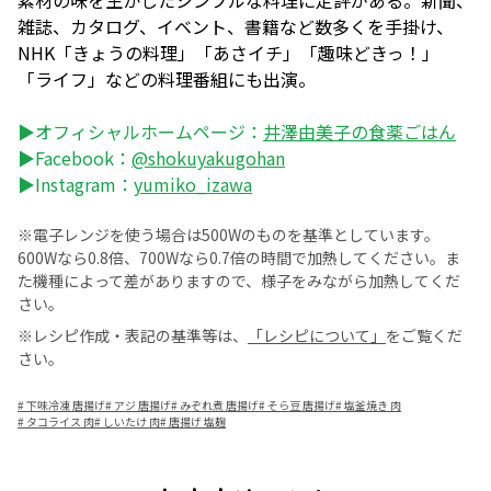
素材の味を生かしたシンプルな料理に定評がある。新聞、
雑誌、カタログ、イベント、書籍など数多くを手掛け、
NHK「きょうの料理」「あさイチ」「趣味どきっ！」
「ライフ」などの料理番組にも出演。
▶オフィシャルホームページ：
井澤由美子の食薬ごはん
▶Facebook：
@shokuyakugohan
▶Instagram：
yumiko_izawa
※電子レンジを使う場合は500Wのものを基準としています。
600Wなら0.8倍、700Wなら0.7倍の時間で加熱してください。ま
た機種によって差がありますので、様子をみながら加熱してくだ
さい。
※レシピ作成・表記の基準等は、
「レシピについて」
をご覧くだ
さい。
#
下味冷凍 唐揚げ
#
アジ 唐揚げ
#
みぞれ煮 唐揚げ
#
そら豆 唐揚げ
#
塩釜焼き 肉
#
タコライス 肉
#
しいたけ 肉
#
唐揚げ 塩麹