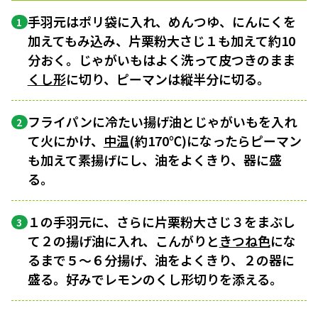
手羽元はポリ袋に入れ、めんつゆ、にんにくを
1
加えてもみ込み、片栗粉大さじ１も加えて約10
分おく。じゃがいもはよく洗って皮つきのまま
くし形
に切り、ピーマンは縦半分に切る。
フライパンに冷たい揚げ油とじゃがいもを入れ
2
て火にかけ、
中温
(約170℃)になったらピーマン
も加えて素揚げにし、油をよくきり、器に盛
る。
１の手羽元に、さらに片栗粉大さじ３をまぶし
3
て２の揚げ油に入れ、こんがりと
きつね色
にな
るまで５〜６分揚げ、油をよくきり、２の器に
盛る。好みでレモンのくし形切りを添える。