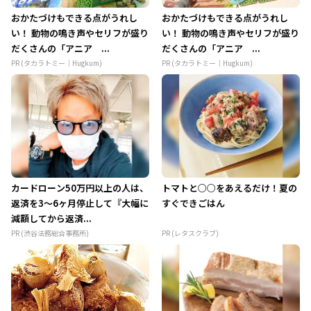
おかたづけもできる点がうれし
おかたづけもできる点がうれし
い！ 動物の鳴き声やセリフが盛り
い！ 動物の鳴き声やセリフが盛り
だくさんの「アニア ...
だくさんの「アニア ...
PR (タカラトミー｜Hugkum)
PR (タカラトミー｜Hugkum)
カードローン50万円以上の人は、
トマトと○○をあえるだけ！夏の
返済を3～6ヶ月停止して『大幅に
すぐできごはん
減額してから返済...
PR (渋谷法務総合事務所)
PR (レタスクラブ)