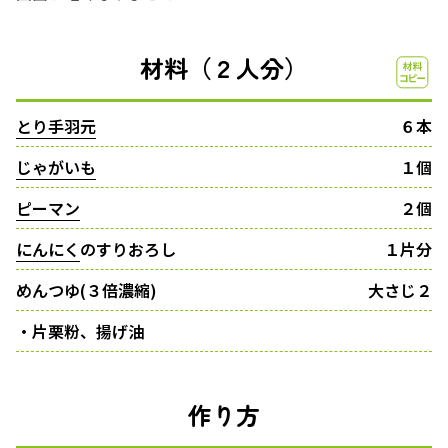
材料（２人分）
とり手羽元
６本
じゃがいも
１個
ピーマン
２個
にんにく
のすりおろし
１片分
めんつゆ(３倍濃縮)
大さじ２
・片栗粉、揚げ油
作り方