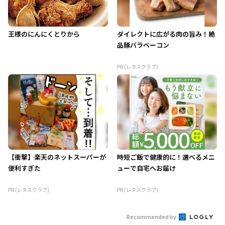
王様のにんにくとりから
ダイレクトに広がる肉の旨み！絶
品豚バラベーコン
PR (レタスクラブ)
【衝撃】楽天のネットスーパーが
時短ご飯で健康的に！選べるメニ
便利すぎた
ューで自宅へお届け
PR (レタスクラブ)
PR (レタスクラブ)
Recommended by