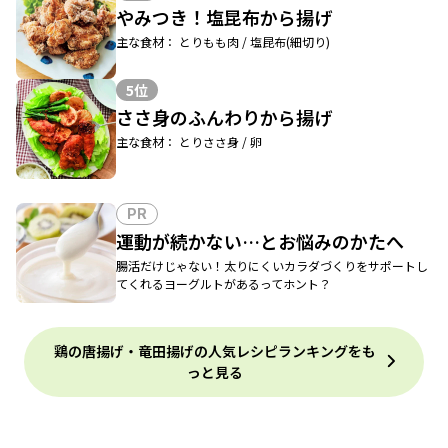
やみつき！塩昆布から揚げ
主な食材： とりもも肉 / 塩昆布(細切り)
5位
ささ身のふんわりから揚げ
主な食材： とりささ身 / 卵
PR
運動が続かない…とお悩みのかたへ
腸活だけじゃない！太りにくいカラダづくりをサポートし
てくれるヨーグルトがあるってホント？
鶏の唐揚げ・竜田揚げの人気レシピランキングをも
っと見る