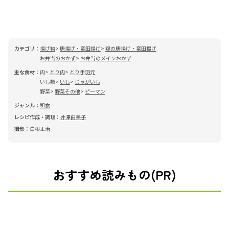
カテゴリ：
揚げ物
唐揚げ・竜田揚げ
鶏の唐揚げ・竜田揚げ
お弁当のおかず
お弁当のメインおかず
主な食材：
肉
とり肉
とり手羽元
いも類
いも
じゃがいも
野菜
野菜その他
ピーマン
ジャンル：
和食
レシピ作成・調理：
井澤由美子
撮影：
白根正治
おすすめ読みもの(PR)