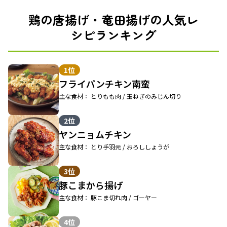
鶏の唐揚げ・竜田揚げの人気レ
シピランキング
1位
フライパンチキン南蛮
主な食材： とりもも肉 / 玉ねぎのみじん切り
2位
ヤンニョムチキン
主な食材： とり手羽元 / おろししょうが
3位
豚こまから揚げ
主な食材： 豚こま切れ肉 / ゴーヤー
4位