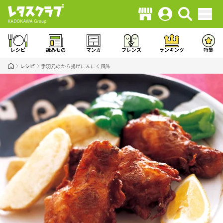
レシピ
読みもの
マンガ
フレンズ
ランキング
特集
レシピ
手羽元のから揚げにんにく風味