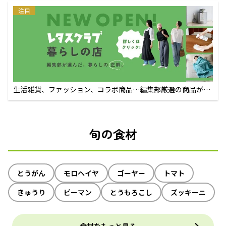
注目
生活雑貨、ファッション、コラボ商品…編集部厳選の商品が買
えるECサイト
旬の食材
とうがん
モロヘイヤ
ゴーヤー
トマト
きゅうり
ピーマン
とうもろこし
ズッキーニ