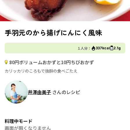
手羽元のから揚げにんにく風味
１人分：
337kcal
2.1g
80円ボリュームおかずと10円ちびおかず
カリッカリのころもで抜群の食べごたえ
井澤由美子
さんのレシピ
料理中モード
画面が暗くなりません