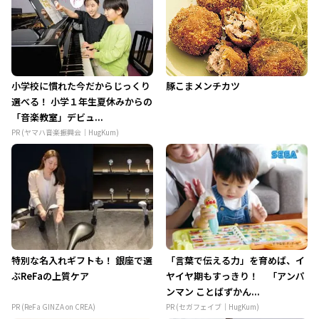
小学校に慣れた今だからじっくり
豚こまメンチカツ
選べる！ 小学１年生夏休みからの
「音楽教室」デビュ...
PR (ヤマハ音楽振興会｜HugKum)
特別な名入れギフトも！ 銀座で選
「言葉で伝える力」を育めば、イ
ぶReFaの上質ケア
ヤイヤ期もすっきり！ 「アンパ
ンマン ことばずかん...
PR (ReFa GINZA on CREA)
PR (セガフェイブ｜HugKum)