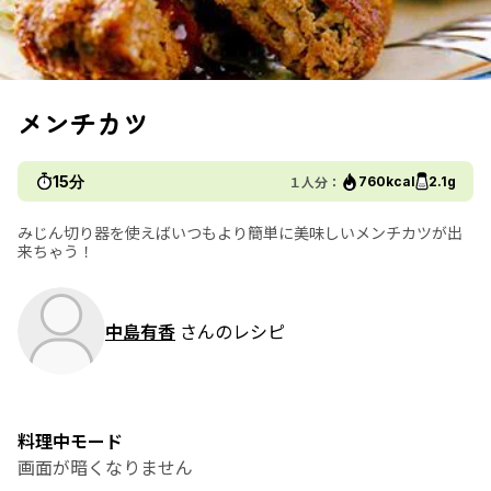
メンチカツ
15分
１人分：
760kcal
2.1g
みじん切り器を使えばいつもより簡単に美味しいメンチカツが出
来ちゃう！
中島有香
さんのレシピ
料理中モード
画面が暗くなりません