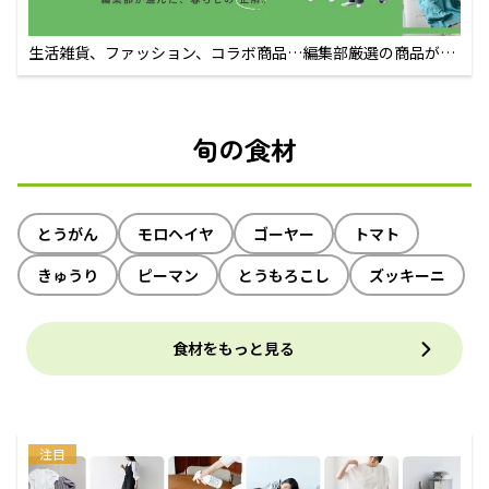
生活雑貨、ファッション、コラボ商品…編集部厳選の商品が買
えるECサイト
旬の食材
とうがん
モロヘイヤ
ゴーヤー
トマト
きゅうり
ピーマン
とうもろこし
ズッキーニ
食材をもっと見る
注目