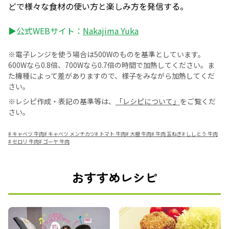
どで様々な食材の使い方と楽しみ方を発信する。
▶公式WEBサイト：
Nakajima Yuka
※電子レンジを使う場合は500Wのものを基準としています。
600Wなら0.8倍、700Wなら0.7倍の時間で加熱してください。ま
た機種によって差がありますので、様子をみながら加熱してくだ
さい。
※レシピ作成・表記の基準等は、
「レシピについて」
をご覧くだ
さい。
#
キャベツ 牛肉
#
キャベツ メンチカツ
#
トマト 牛肉
#
大根 牛肉
#
牛肉 玉ねぎ
#
ししとう 牛肉
#
セロリ 牛肉
#
ゴーヤ 牛肉
おすすめレシピ