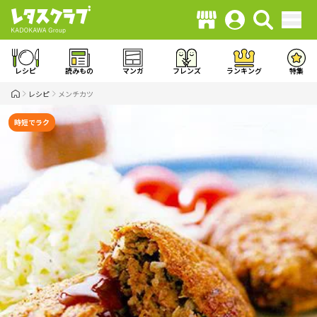
レシピ
読みもの
マンガ
フレンズ
ランキング
特集
レシピ
メンチカツ
時短でラク