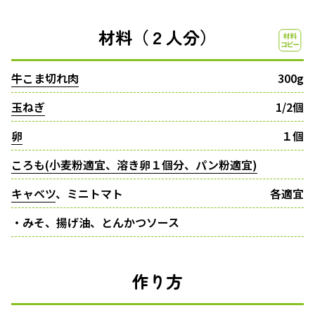
材料（２人分）
牛こま切れ肉
300g
玉ねぎ
1/2個
卵
１個
ころも(小麦粉適宜、溶き卵１個分、パン粉適宜)
キャベツ
、ミニトマト
各適宜
・みそ、揚げ油、とんかつソース
作り方