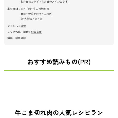
お弁当のおかず
お弁当のメインおかず
主な食材：
肉
牛肉
牛こま切れ肉
野菜
野菜その他
玉ねぎ
卵･乳製品
卵
卵
ジャンル：
洋食
レシピ作成・調理：
中島有香
撮影：
岡本真直
おすすめ読みもの(PR)
牛こま切れ肉の人気レシピラン