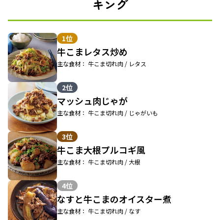
キング
1位
牛こまレタス炒め
主な食材： 牛こま切れ肉 / レタス
2位
マッシュ肉じゃが
主な食材： 牛こま切れ肉 / じゃがいも
3位
牛こま大根プルコギ風
主な食材： 牛こま切れ肉 / 大根
4位
なすと牛こまのオイスター煮
主な食材： 牛こま切れ肉 / なす