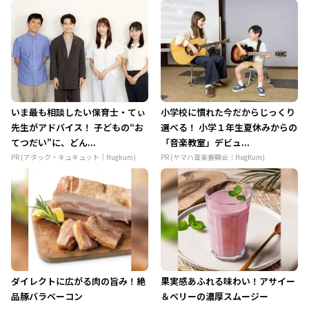
いま最も相談したい保育士・てぃ
小学校に慣れた今だからじっくり
先生がアドバイス！ 子どもの“お
選べる！ 小学１年生夏休みからの
てつだい”に、どん...
「音楽教室」デビュ...
PR (アタック・キュキュット｜Hugkum)
PR (ヤマハ音楽振興会｜HugKum)
ダイレクトに広がる肉の旨み！絶
果実感あふれる味わい！アサイー
品豚バラベーコン
＆ベリーの濃厚スムージー