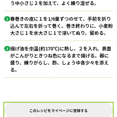
うゆ小さじ２を加えて、よく練り混ぜる。
春巻きの皮に１を1/6量ずつのせて、手前を折り
2
込んで左右を折って巻く。巻き終わりに、小麦粉
大さじ１を水大さじ１で溶いてぬり、留める。
揚げ油を
中温
(約170℃)に熱し、２を入れ、表面
3
がこんがりときつね色になるまで揚げる。器に
盛り、練りがらし、酢、しょうゆ各少々を添え
る。
このレシピをマイページに登録する