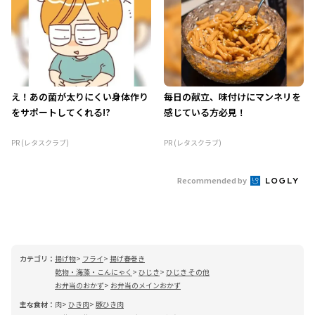
え！あの菌が太りにくい身体作り
毎日の献立、味付けにマンネリを
をサポートしてくれる!?
感じている方必見！
PR (レタスクラブ)
PR (レタスクラブ)
Recommended by
カテゴリ：
揚げ物
フライ
揚げ春巻き
乾物・海藻・こんにゃく
ひじき
ひじき その他
お弁当のおかず
お弁当のメインおかず
主な食材：
肉
ひき肉
豚ひき肉