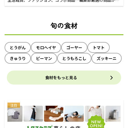
生活雑貨、ファッション、コラボ商品…編集部厳選の商品が買
えるECサイト
旬の食材
とうがん
モロヘイヤ
ゴーヤー
トマト
きゅうり
ピーマン
とうもろこし
ズッキーニ
食材をもっと見る
注目