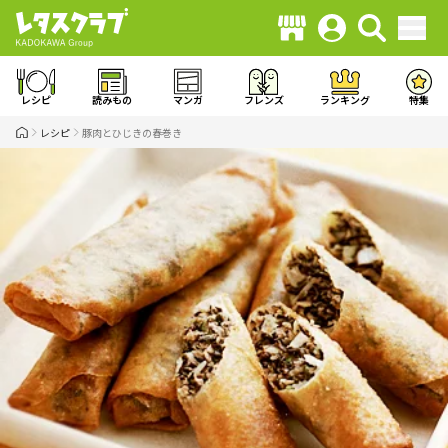
レシピ
読みもの
マンガ
フレンズ
ランキング
特集
レシピ
豚肉とひじきの春巻き