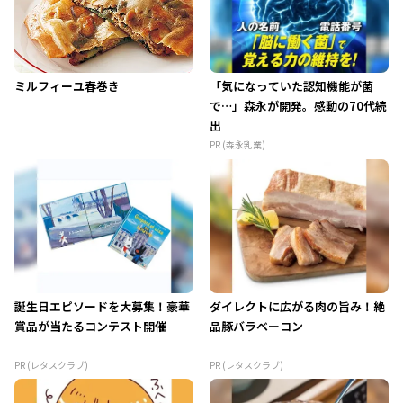
ミルフィーユ春巻き
「気になっていた認知機能が菌
で…」森永が開発。感動の70代続
出
PR (森永乳業)
誕生日エピソードを大募集！豪華
ダイレクトに広がる肉の旨み！絶
賞品が当たるコンテスト開催
品豚バラベーコン
PR (レタスクラブ)
PR (レタスクラブ)