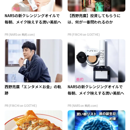
NARSの新クレンジングオイルで
【西野亮廣】投資してもらうに
毎朝、メイク映えする潤い美肌へ
は、何が一番問われるのか
PR (NARS on 美的.com)
PR (FINCHI on GOETHE)
西野亮廣「エンタメ×お金」の軌
NARSの新クレンジングオイルで
跡
毎朝、メイク映えする潤い美肌へ
PR (FINCHI on GOETHE)
PR (NARS on 美的.com)