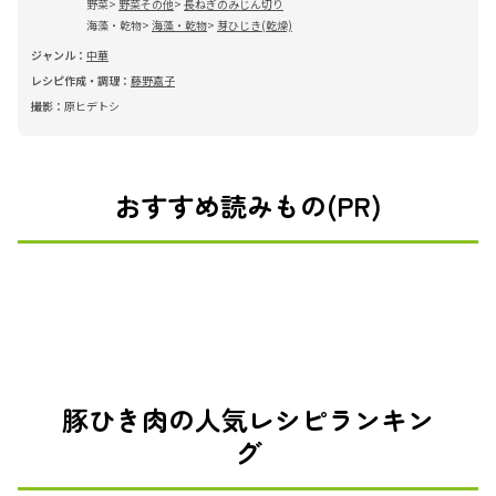
野菜
野菜その他
長ねぎのみじん切り
海藻・乾物
海藻・乾物
芽ひじき(乾燥)
ジャンル：
中華
レシピ作成・調理：
藤野嘉子
撮影：
原ヒデトシ
おすすめ読みもの(PR)
豚ひき肉の人気レシピランキン
グ