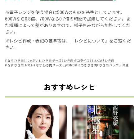
※電子レンジを使う場合は500Wのものを基準としています。
600Wなら0.8倍、700Wなら0.7倍の時間で加熱してください。ま
た機種によって差がありますので、様子をみながら加熱してくだ
さい。
※レシピ作成・表記の基準等は、
「レシピについて」
をご覧くだ
さい。
#
なす ひき肉
#
じゃがいも ひき肉 チーズ
#
ひき肉 タコライス
#
しいたけ ひき肉
#
なす ひき肉 トマト
#
なす ひき肉 チーズ 山本ゆり
#
えのき ひき肉
#
ひき肉 パラパラ 冷凍
おすすめレシピ