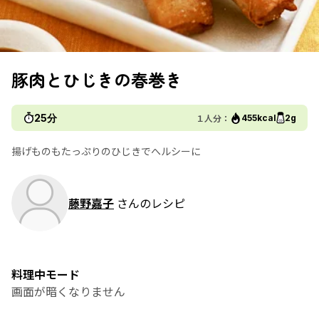
豚肉とひじきの春巻き
25分
１人分：
455kcal
2g
揚げものもたっぷりのひじきでへルシーに
藤野嘉子
さんのレシピ
料理中モード
画面が暗くなりません