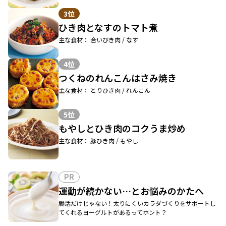
3位
ひき肉となすのトマト煮
主な食材： 合いびき肉 / なす
4位
つくねのれんこんはさみ焼き
主な食材： とりひき肉 / れんこん
5位
もやしとひき肉のコクうま炒め
主な食材： 豚ひき肉 / もやし
PR
運動が続かない…とお悩みのかたへ
腸活だけじゃない！太りにくいカラダづくりをサポートし
てくれるヨーグルトがあるってホント？