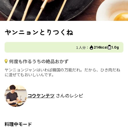
ヤンニョンとりつくね
１人分：
214kcal
1.0g
何度も作るうちの絶品おかず
ヤンニョンジャンはいわば韓国の万能だれ。だから、ひき肉だね
に混ぜてもおいしいんです。
コウケンテツ
さんのレシピ
料理中モード