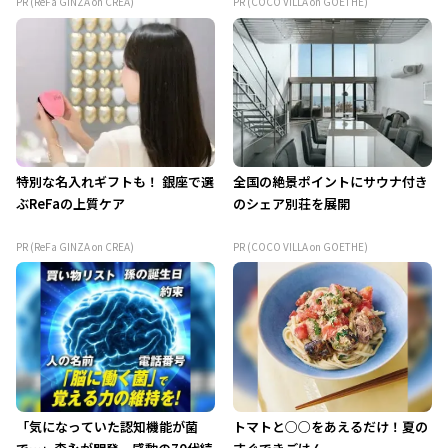
PR (ReFa GINZA on CREA)
PR (COCO VILLA on GOETHE)
特別な名入れギフトも！ 銀座で選
全国の絶景ポイントにサウナ付き
ぶReFaの上質ケア
のシェア別荘を展開
PR (ReFa GINZA on CREA)
PR (COCO VILLA on GOETHE)
「気になっていた認知機能が菌
トマトと○○をあえるだけ！夏の