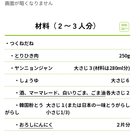
画面が暗くなりません
材料（２〜３人分）
・つくねだね
・
とりひき肉
250g
・ヤンニョンジャン
大さじ３(材料は280ml分)
・しょうゆ
大さじ６
・
酒、マーマレード、白いりごま、ごま油
各大さじ２
・韓国粉とう
大さじ１(または日本の一味とうがらし
がらし
小さじ1/3)
・
おろしにんにく
２片分