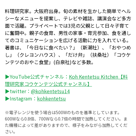
料理研究家。大阪府出身。旬の素材を生かした簡単でヘル
シーなメニューを提案し、テレビや雑誌、講演会など多方
面で活躍。プライベートでは3児の父親として日々子育て
に奮闘中。親子の食育、男性の家事・育児参加、食を通し
てのコミュニケーションを広げる活動に力を入れている。
著書は、「今日なに食べたい？」（新潮社）、「おやつめ
し」（クレヨンハウス）、「だけ弁」（扶桑社）「コウケ
ンテツのおやこ食堂」(白泉社)など多数。
▶YouTube公式チャンネル：
Koh Kentetsu Kitchen【料
理研究家コウケンテツ公式チャンネル】
▶twitter：
@kohkentetsu14
▶Instagram：
kohkentetsu
※電子レンジを使う場合は500Wのものを基準としています。
600Wなら0.8倍、700Wなら0.7倍の時間で加熱してください。ま
た機種によって差がありますので、様子をみながら加熱してくだ
さい。