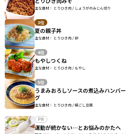
とりひき肉みそ
主な食材： とりひき肉 / しょうがのみじん切り
3位
夏の親子丼
主な食材： とりひき肉 / 卵
4位
もやしつくね
主な食材： とりひき肉 / もやし
5位
うまみおろしソースの煮込みハンバー
グ
主な食材： とりひき肉 / 絹ごし豆腐
PR
運動が続かない…とお悩みのかたへ