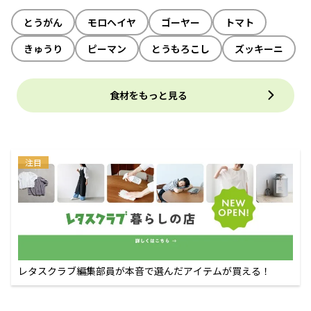
とうがん
モロヘイヤ
ゴーヤー
トマト
きゅうり
ピーマン
とうもろこし
ズッキーニ
食材をもっと見る
注目
レタスクラブ編集部員が本音で選んだアイテムが買える！