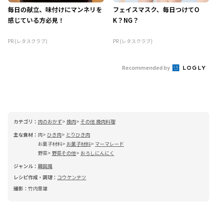
毎日の献立、味付けにマンネリを
フェイスマスク、毎日つけてO
感じている方必見！
K？NG？
PR (レタスクラブ)
PR (レタスクラブ)
Recommended by
カテゴリ：
肉のおかず
挽肉
その他 挽肉料理
主な食材：
肉
ひき肉
とりひき肉
お菓子材料
お菓子材料
マーマレード
野菜
野菜その他
おろしにんにく
ジャンル：
韓国風
レシピ作成・調理：
コウケンテツ
撮影：
竹内章雄