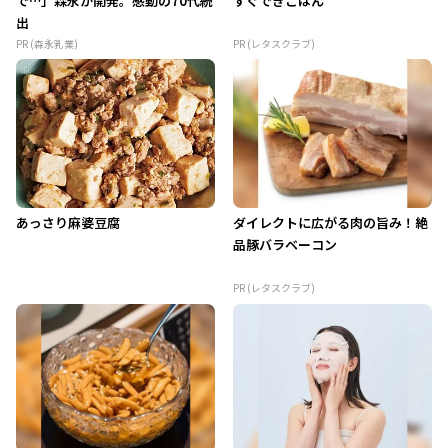
で…」森永が開発。感動の70代続
すぐできごはん
出
PR (森永乳業)
PR (レタスクラブ)
あっさり麻婆豆腐
ダイレクトに広がる肉の旨み！絶
品豚バラベーコン
PR (レタスクラブ)