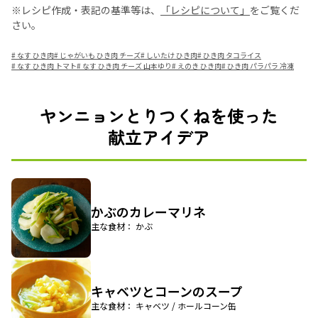
※レシピ作成・表記の基準等は、
「レシピについて」
をご覧くだ
さい。
#
なす ひき肉
#
じゃがいも ひき肉 チーズ
#
しいたけ ひき肉
#
ひき肉 タコライス
#
なす ひき肉 トマト
#
なす ひき肉 チーズ 山本ゆり
#
えのき ひき肉
#
ひき肉 パラパラ 冷凍
ヤンニョンとりつくねを使った
献立アイデア
かぶのカレーマリネ
主な食材： かぶ
キャベツとコーンのスープ
主な食材： キャベツ / ホールコーン缶