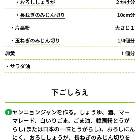
・
おろししょうが
２かけ分
・
長ねぎのみじん切り
10cm分
・片栗粉
大さじ１
・
玉ねぎのみじん切り
1/4個分
卵黄
１個分
・サラダ油
下ごしらえ
ヤンニョンジャンを作る。しょうゆ、酒、マー
1
マレード、白いりごま、ごま油、韓国粉とうが
らし(または日本の一味とうがらし)、おろしにん
にく、おろししょうが、長ねぎの
みじん切り
を