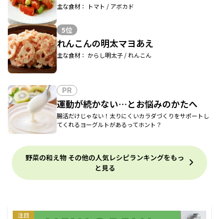
主な食材： トマト / アボカド
5位
れんこんの明太マヨあえ
主な食材： からし明太子 / れんこん
PR
運動が続かない…とお悩みのかたへ
腸活だけじゃない！太りにくいカラダづくりをサポートし
てくれるヨーグルトがあるってホント？
野菜の和え物 その他の人気レシピランキングをもっ
と見る
注目