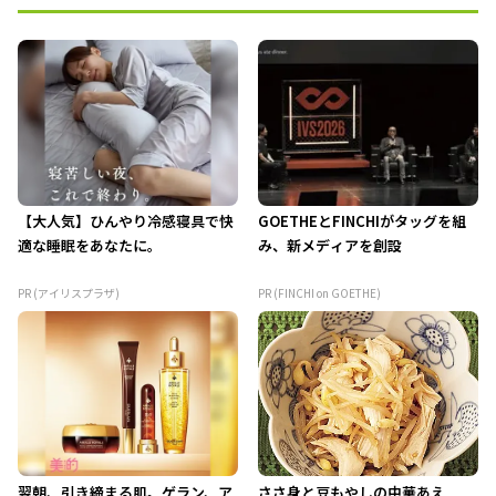
【大人気】ひんやり冷感寝具で快
GOETHEとFINCHIがタッグを組
適な睡眠をあなたに。
み、新メディアを創設
PR (アイリスプラザ)
PR (FINCHI on GOETHE)
翌朝、引き締まる肌。ゲラン、ア
ささ身と豆もやしの中華あえ