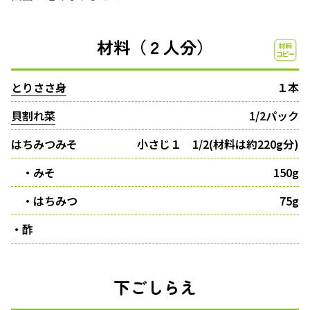
材料（２人分）
とりささ身
１本
貝割れ菜
1/2パック
はちみつみそ
小さじ１ 1/2(材料は約220g分)
・みそ
150g
・はちみつ
75g
・酢
下ごしらえ