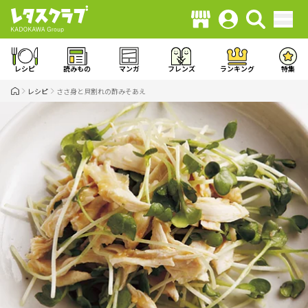
レシピ
読みもの
マンガ
フレンズ
ランキング
特集
レシピ
ささ身と貝割れの酢みそあえ