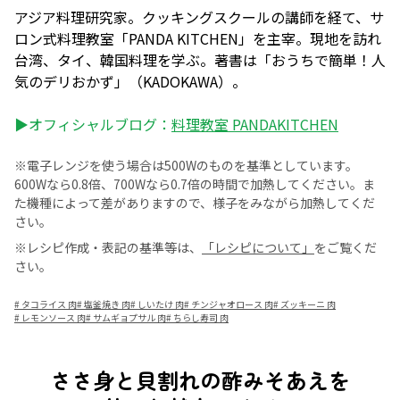
アジア料理研究家。クッキングスクールの講師を経て、サ
ロン式料理教室「PANDA KITCHEN」を主宰。現地を訪れ
台湾、タイ、韓国料理を学ぶ。著書は「おうちで簡単！人
気のデリおかず」（KADOKAWA）。
▶オフィシャルブログ：
料理教室 PANDAKITCHEN
※電子レンジを使う場合は500Wのものを基準としています。
600Wなら0.8倍、700Wなら0.7倍の時間で加熱してください。ま
た機種によって差がありますので、様子をみながら加熱してくだ
さい。
※レシピ作成・表記の基準等は、
「レシピについて」
をご覧くだ
さい。
#
タコライス 肉
#
塩釜焼き 肉
#
しいたけ 肉
#
チンジャオロース 肉
#
ズッキーニ 肉
#
レモンソース 肉
#
サムギョプサル 肉
#
ちらし寿司 肉
ささ身と貝割れの酢みそあえを