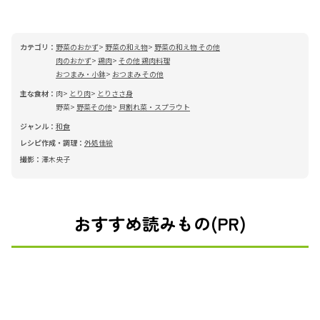
カテゴリ：
野菜のおかず
野菜の和え物
野菜の和え物 その他
肉のおかず
鶏肉
その他 鶏肉料理
おつまみ・小鉢
おつまみ その他
主な食材：
肉
とり肉
とりささ身
野菜
野菜その他
貝割れ菜・スプラウト
ジャンル：
和食
レシピ作成・調理：
外処佳絵
撮影：
澤木央子
おすすめ読みもの(PR)