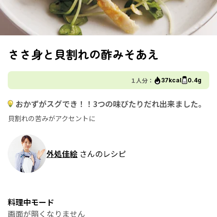
ささ身と貝割れの酢みそあえ
１人分：
37kcal
0.4g
おかずがスグでき！！3つの味ぴたりだれ出来ました。
貝割れの苦みがアクセントに
外処佳絵
さんのレシピ
料理中モード
画面が暗くなりません