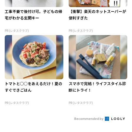
工事不要で後付け可。子どもの帰
【衝撃】楽天のネットスーパーが
宅がわかる玄関キー
便利すぎた
PR (レタスクラブ)
PR (レタスクラブ)
トマトと○○をあえるだけ！夏の
スマホで完結！ライフスタイル診
すぐできごはん
断にトライ！
PR (レタスクラブ)
PR (レタスクラブ)
Recommended by