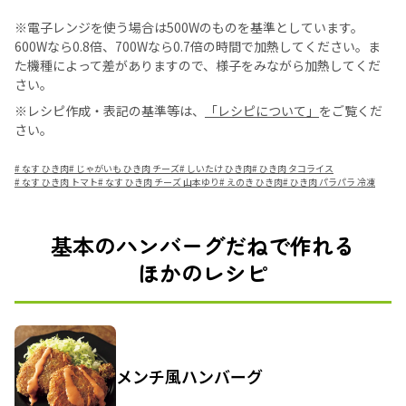
※電子レンジを使う場合は500Wのものを基準としています。
600Wなら0.8倍、700Wなら0.7倍の時間で加熱してください。ま
た機種によって差がありますので、様子をみながら加熱してくだ
さい。
※レシピ作成・表記の基準等は、
「レシピについて」
をご覧くだ
さい。
#
なす ひき肉
#
じゃがいも ひき肉 チーズ
#
しいたけ ひき肉
#
ひき肉 タコライス
#
なす ひき肉 トマト
#
なす ひき肉 チーズ 山本ゆり
#
えのき ひき肉
#
ひき肉 パラパラ 冷凍
基本のハンバーグだねで作れる
ほかのレシピ
メンチ風ハンバーグ