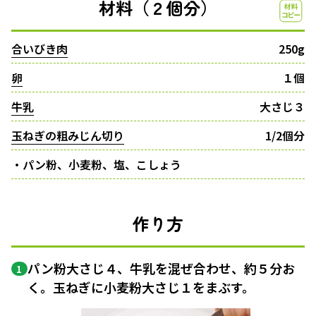
材料（２個分）
合いびき肉
250g
卵
１個
牛乳
大さじ３
玉ねぎの粗みじん切り
1/2個分
・パン粉、小麦粉、塩、こしょう
作り方
パン粉大さじ４、牛乳を混ぜ合わせ、約５分お
1
く。玉ねぎに小麦粉大さじ１をまぶす。