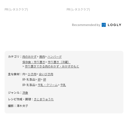
PR (レタスクラブ)
PR (レタスクラブ)
Recommended by
カテゴリ：
肉のおかず
挽肉
ハンバーグ
保存食・作り置き
作り置き（冷蔵）
作り置きできる肉のおかず・おかずのもと
主な食材：
肉
ひき肉
合いびき肉
卵･乳製品
卵
卵
卵･乳製品
牛乳・クリーム
牛乳
ジャンル：
洋食
レシピ作成・調理：
きじまりゅうた
撮影：
澤木央子