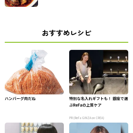
おすすめレシピ
ハンバーグ肉だね
特別な名入れギフトも！ 銀座で選
ぶReFaの上質ケア
PR (ReFa GINZA on CREA)