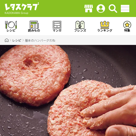
レシピ
読みもの
マンガ
フレンズ
ランキング
特集
レシピ
基本のハンバーグだね