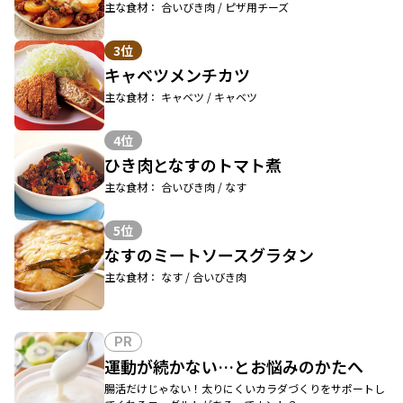
主な食材： 合いびき肉 / ピザ用チーズ
3位
キャベツメンチカツ
主な食材： キャベツ / キャベツ
4位
ひき肉となすのトマト煮
主な食材： 合いびき肉 / なす
5位
なすのミートソースグラタン
主な食材： なす / 合いびき肉
PR
運動が続かない…とお悩みのかたへ
腸活だけじゃない！太りにくいカラダづくりをサポートし