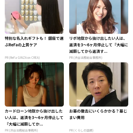
特別な名入れギフトも！ 銀座で選
リボ地獄から抜け出したい人は、
ぶReFaの上質ケア
返済を3～6ヶ月停止して『大幅に
減額してから返済す...
PR (ReFa GINZA on CREA)
PR (渋谷法務総合事務所)
カードローン地獄から抜け出した
お墓の撤去にいくらかかる？墓じ
い人は、返済を3～6ヶ月停止して
まい費用
『大幅に減額してか...
PR (渋谷法務総合事務所)
PR (くらしの話題)