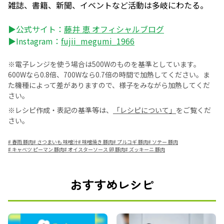
雑誌、書籍、新聞、イベントなど活動は多岐にわたる。
▶公式サイト：
藤井 恵 オフィシャルブログ
▶Instagram：
fujii_megumi_1966
※電子レンジを使う場合は500Wのものを基準としています。
600Wなら0.8倍、700Wなら0.7倍の時間で加熱してください。ま
た機種によって差がありますので、様子をみながら加熱してくだ
さい。
※レシピ作成・表記の基準等は、
「レシピについて」
をご覧くだ
さい。
#
春雨 豚肉
#
さつまいも 味噌汁
#
味噌焼き 豚肉
#
プルコギ 豚肉
#
ソテー 豚肉
#
キャベツ ピーマン 豚肉
#
オイスターソース 卵 豚肉
#
ズッキーニ 豚肉
おすすめレシピ