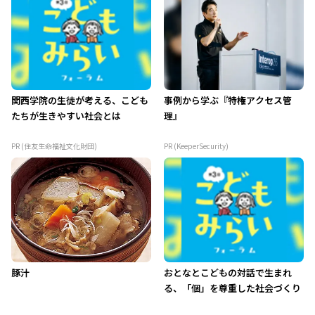
関西学院の生徒が考える、こども
事例から学ぶ『特権アクセス管
たちが生きやすい社会とは
理』
PR (住友生命福祉文化財団)
PR (KeeperSecurity)
豚汁
おとなとこどもの対話で生まれ
る、「個」を尊重した社会づくり