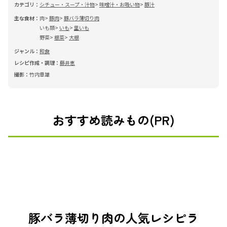
カテゴリ：
シチュー・スープ・汁物
味噌汁・お吸い物
豚汁
主な食材：
肉
豚肉
豚バラ薄切り肉
いも類
いも
里いも
野菜
根菜
大根
ジャンル：
和食
レシピ作成・調理：
藤井恵
撮影：
竹内章雄
おすすめ読みもの(PR)
豚バラ薄切り肉の人気レシピラ