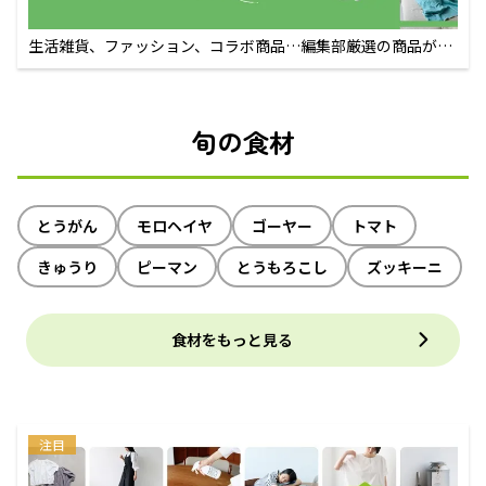
生活雑貨、ファッション、コラボ商品…編集部厳選の商品が買
えるECサイト
旬の食材
とうがん
モロヘイヤ
ゴーヤー
トマト
きゅうり
ピーマン
とうもろこし
ズッキーニ
食材をもっと見る
注目