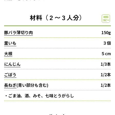
材料（２〜３人分）
豚バラ薄切り肉
150g
里いも
３個
大根
５cm
にんじん
1/3本
ごぼう
1/2本
長ねぎ
(青い部分も含む)
1/2本
・ごま油、酒、みそ、七味とうがらし