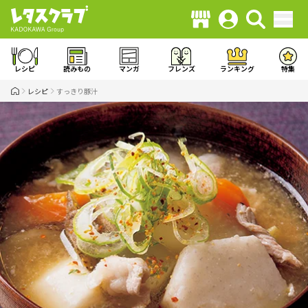
レシピ
読みもの
マンガ
フレンズ
ランキング
特集
レシピ
すっきり豚汁