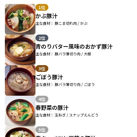
1位
かぶ豚汁
主な食材： 豚こま切れ肉 / かぶ
2位
青のりバター風味のおかず豚汁
主な食材： 豚バラ薄切り肉 / 大根
3位
ごぼう豚汁
主な食材： 豚バラ薄切り肉 / ごぼう
4位
春野菜の豚汁
主な食材： 玉ねぎ / スナップえんどう
5位