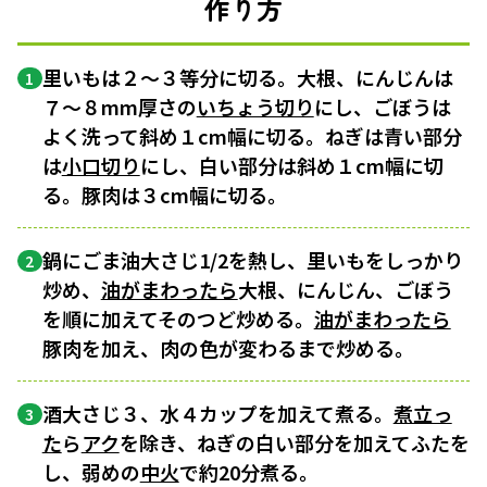
作り方
里いもは２〜３等分に切る。大根、にんじんは
1
７〜８mm厚さの
いちょう切り
にし、ごぼうは
よく洗って斜め１cm幅に切る。ねぎは青い部分
は
小口切り
にし、白い部分は斜め１cm幅に切
る。豚肉は３cm幅に切る。
鍋にごま油大さじ1/2を熱し、里いもをしっかり
2
炒め、
油がまわったら
大根、にんじん、ごぼう
を順に加えてそのつど炒める。
油がまわったら
豚肉を加え、肉の色が変わるまで炒める。
酒大さじ３、水４カップを加えて煮る。
煮立っ
3
た
ら
アク
を除き、ねぎの白い部分を加えてふたを
し、弱めの
中火
で約20分煮る。