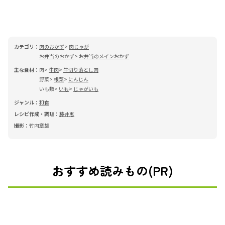
カテゴリ：
肉のおかず
肉じゃが
お弁当のおかず
お弁当のメインおかず
主な食材：
肉
牛肉
牛切り落とし肉
野菜
根菜
にんじん
いも類
いも
じゃがいも
ジャンル：
和食
レシピ作成・調理：
藤井恵
撮影：
竹内章雄
おすすめ読みもの(PR)