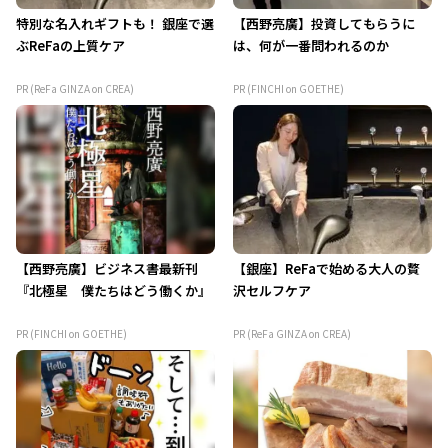
特別な名入れギフトも！ 銀座で選
【西野亮廣】投資してもらうに
ぶReFaの上質ケア
は、何が一番問われるのか
PR (ReFa GINZA on CREA)
PR (FINCHI on GOETHE)
【西野亮廣】ビジネス書最新刊
【銀座】ReFaで始める大人の贅
『北極星 僕たちはどう働くか』
沢セルフケア
PR (FINCHI on GOETHE)
PR (ReFa GINZA on CREA)