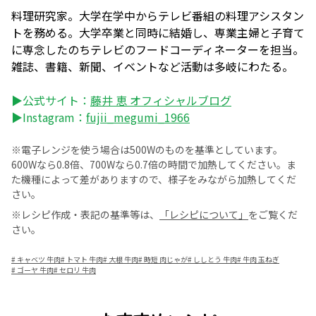
料理研究家。大学在学中からテレビ番組の料理アシスタン
トを務める。大学卒業と同時に結婚し、専業主婦と子育て
に専念したのちテレビのフードコーディネーターを担当。
雑誌、書籍、新聞、イベントなど活動は多岐にわたる。
▶公式サイト：
藤井 恵 オフィシャルブログ
▶Instagram：
fujii_megumi_1966
※電子レンジを使う場合は500Wのものを基準としています。
600Wなら0.8倍、700Wなら0.7倍の時間で加熱してください。ま
た機種によって差がありますので、様子をみながら加熱してくだ
さい。
※レシピ作成・表記の基準等は、
「レシピについて」
をご覧くだ
さい。
#
キャベツ 牛肉
#
トマト 牛肉
#
大根 牛肉
#
時短 肉じゃが
#
ししとう 牛肉
#
牛肉 玉ねぎ
#
ゴーヤ 牛肉
#
セロリ 牛肉