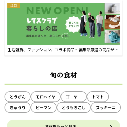
注目
生活雑貨、ファッション、コラボ商品…編集部厳選の商品が買
えるECサイト
旬の食材
とうがん
モロヘイヤ
ゴーヤー
トマト
きゅうり
ピーマン
とうもろこし
ズッキーニ
食材をもっと見る