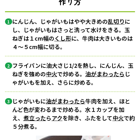
作り方
にんじん、じゃがいもはやや大きめの
乱切り
に
1
し、じゃがいもはさっと洗って水けをきる。玉
ねぎは１cm幅の
くし形
に、牛肉は大きいものは
４〜５cm幅に切る。
フライパンに油大さじ1/2を熱し、にんじん、玉
2
ねぎを強めの
中火
で炒める。
油がまわったら
じ
ゃがいもを加え、さらに炒める。
じゃがいもに
油がまわったら
牛肉を加え、ほと
3
んど色が変わるまで炒める。水１カップを加
え、
煮立った
ら
アク
を除き、ふたをして
中火
で約
５分煮る。