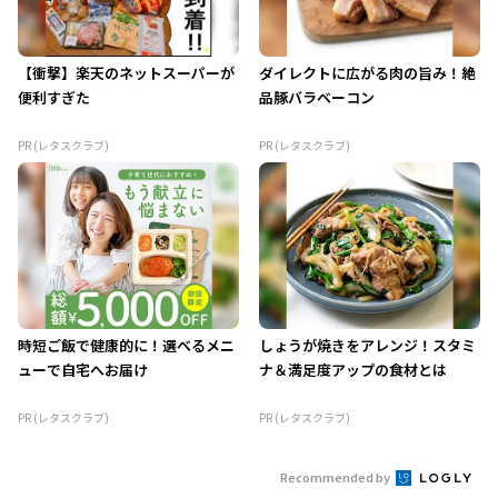
【衝撃】楽天のネットスーパーが
ダイレクトに広がる肉の旨み！絶
便利すぎた
品豚バラベーコン
PR (レタスクラブ)
PR (レタスクラブ)
時短ご飯で健康的に！選べるメニ
しょうが焼きをアレンジ！スタミ
ューで自宅へお届け
ナ＆満足度アップの食材とは
PR (レタスクラブ)
PR (レタスクラブ)
Recommended by