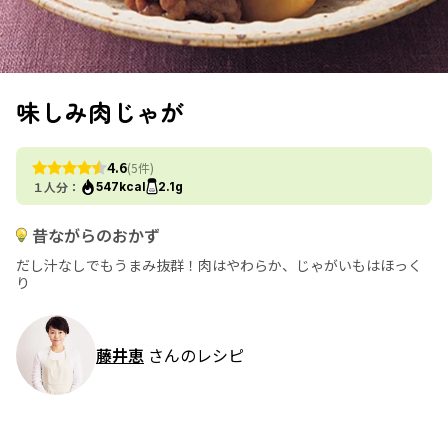
味しみ肉じゃが
4.6
(5件)
１人分：
547kcal
2.1g
昔ながらのおかず
だし汁なしでもうまみ抜群！肉はやわらか、じゃがいもはほっく
り
藤井恵
さんのレシピ