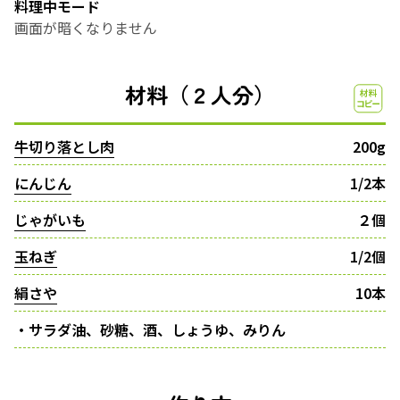
料理中モード
画面が暗くなりません
材料（２人分）
牛切り落とし肉
200g
にんじん
1/2本
じゃがいも
２個
玉ねぎ
1/2個
絹さや
10本
・サラダ油、砂糖、酒、しょうゆ、みりん