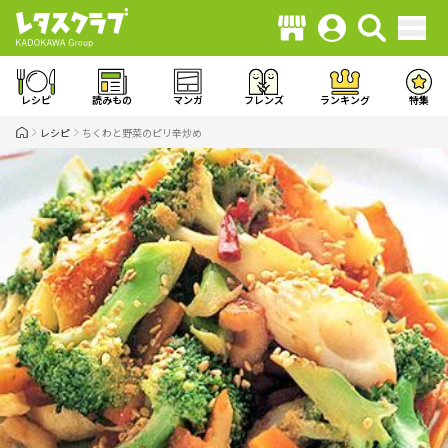
レシピ
読みもの
マンガ
フレンズ
ランキング
特集
レシピ
ちくわと野菜のピリ辛炒め