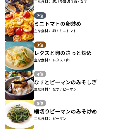
主な食材： 豚バラ薄切り肉 / なす
2位
ミニトマトの卵炒め
主な食材： 卵 / ミニトマト
3位
レタスと卵のさっと炒め
主な食材： レタス / 卵
4位
なすとピーマンのみそしぎ
主な食材： なす / ピーマン
5位
細切りピーマンのみそ炒め
主な食材： ピーマン