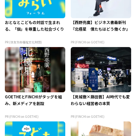
おとなとこどもの対話で生まれ
【西野亮廣】ビジネス書最新刊
る、「個」を尊重した社会づくり
『北極星 僕たちはどう働くか』
PR (住友生命福祉文化財団)
PR (FINCHI on GOETHE)
GOETHEとFINCHIがタッグを組
【見城徹×藤田晋】AI時代でも変
み、新メディアを創設
わらない経営者の本質
PR (FINCHI on GOETHE)
PR (FINCHI on GOETHE)