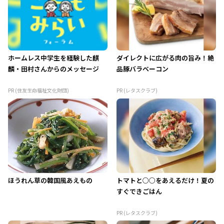
ホームレス中学生を経験した麒
ダイレクトに広がる肉の旨み！絶
麟・田村さんからのメッセージ
品豚バラベーコン
PR (住友生命福祉文化財団)
PR (レタスクラブ)
ほうれん草の韓国風あえもの
トマトと○○をあえるだけ！夏の
すぐできごはん
PR (レタスクラブ)