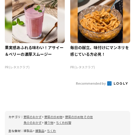
果実感あふれる味わい！アサイー
毎日の献立、味付けにマンネリを
＆ベリーの濃厚スムージー
感じている方必見！
PR (レタスクラブ)
PR (レタスクラブ)
Recommended by
カテゴリ：
野菜のおかず
野菜の炒め物
野菜の炒め物 その他
魚介のおかず
練り物
ちくわ料理
主な食材：
練製品
練製品
ちくわ