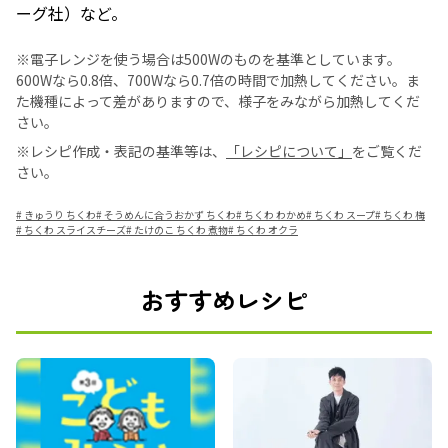
ーグ社）など。
※電子レンジを使う場合は500Wのものを基準としています。
600Wなら0.8倍、700Wなら0.7倍の時間で加熱してください。ま
た機種によって差がありますので、様子をみながら加熱してくだ
さい。
※レシピ作成・表記の基準等は、
「レシピについて」
をご覧くだ
さい。
#
きゅうり ちくわ
#
そうめんに合うおかず ちくわ
#
ちくわ わかめ
#
ちくわ スープ
#
ちくわ 梅
#
ちくわ スライスチーズ
#
たけのこ ちくわ 煮物
#
ちくわ オクラ
おすすめレシピ