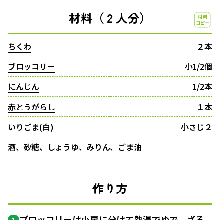
材料（２人分）
ちくわ
２本
ブロッコリー
小1/2個
にんじん
1/2本
赤とうがらし
１本
いりごま(白)
小さじ２
酒、砂糖、しょうゆ、みりん、ごま油
作り方
ブロッコリーは
小房
に分けて熱湯でゆで、ざる
1