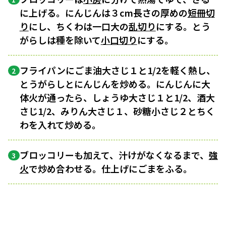
に上げる。にんじんは３cm長さの厚めの
短冊切
り
にし、ちくわは一口大の
乱切り
にする。とう
がらしは種を除いて
小口切り
にする。
フライパンにごま油大さじ１と1/2を軽く熱し、
2
とうがらしとにんじんを炒める。にんじんに大
体火が通ったら、しょうゆ大さじ１と1/2、酒大
さじ1/2、みりん大さじ１、砂糖小さじ２とちく
わを入れて炒める。
ブロッコリーも加えて、汁けがなくなるまで、
強
3
火
で炒め合わせる。仕上げにごまをふる。