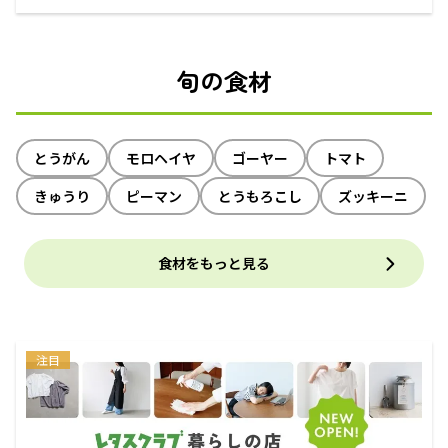
えるECサイト
旬の食材
とうがん
モロヘイヤ
ゴーヤー
トマト
きゅうり
ピーマン
とうもろこし
ズッキーニ
食材をもっと見る
注目