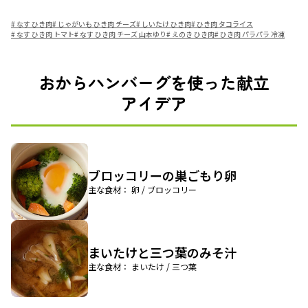
#
なす ひき肉
#
じゃがいも ひき肉 チーズ
#
しいたけ ひき肉
#
ひき肉 タコライス
#
なす ひき肉 トマト
#
なす ひき肉 チーズ 山本ゆり
#
えのき ひき肉
#
ひき肉 パラパラ 冷凍
おからハンバーグを使った献立
アイデア
ブロッコリーの巣ごもり卵
主な食材： 卵 / ブロッコリー
まいたけと三つ葉のみそ汁
主な食材： まいたけ / 三つ葉