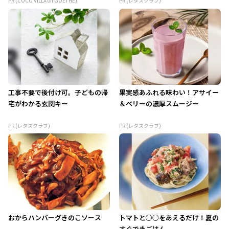
PR (COCO VILLA on GOETHE)
PR (レタスクラブ)
工事不要で後付け可。子どもの帰
果実感あふれる味わい！アサイー
宅がわかる玄関キー
＆ベリーの濃厚スムージー
PR (レタスクラブ)
PR (レタスクラブ)
おからハンバーグきのこソース
トマトと○○をあえるだけ！夏の
すぐできごはん