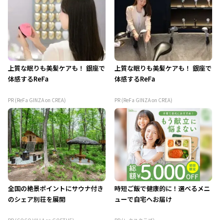
上質な眠りも美髪ケアも！ 銀座で
上質な眠りも美髪ケアも！ 銀座で
体感するReFa
体感するReFa
PR (ReFa GINZA on CREA)
PR (ReFa GINZA on CREA)
全国の絶景ポイントにサウナ付き
時短ご飯で健康的に！選べるメニ
のシェア別荘を展開
ューで自宅へお届け