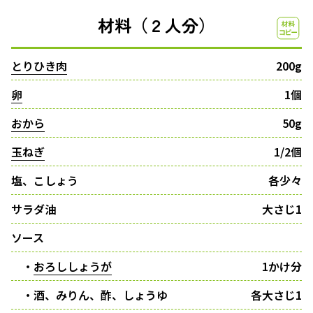
材料（２人分）
とりひき肉
200g
卵
1個
おから
50g
玉ねぎ
1/2個
塩、こしょう
各少々
サラダ油
大さじ1
ソース
・
おろししょうが
1かけ分
・酒、みりん、酢、しょうゆ
各大さじ1