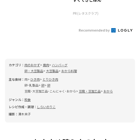
PR (レタスクラブ)
Recommended by
カテゴリ：
肉のおかず
挽肉
ハンバーグ
卵・大豆製品
大豆製品
おから料理
主な食材：
肉
ひき肉
とりひき肉
卵･乳製品
卵
卵
豆腐･大豆加工品･こんにゃく･おから
豆腐・豆加工品
おから
ジャンル：
和食
レシピ作成・調理：
しらいのりこ
撮影：
澤木央子