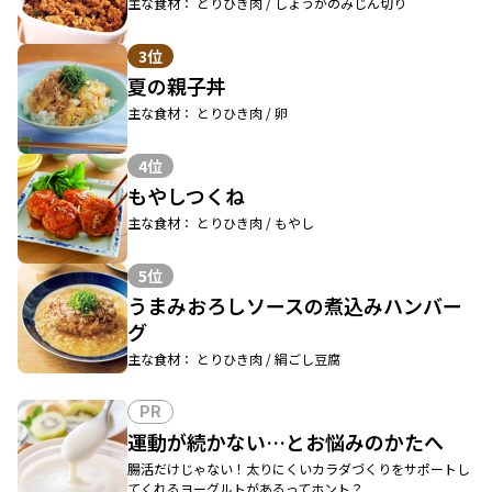
主な食材： とりひき肉 / しょうがのみじん切り
3位
夏の親子丼
主な食材： とりひき肉 / 卵
4位
もやしつくね
主な食材： とりひき肉 / もやし
5位
うまみおろしソースの煮込みハンバー
グ
主な食材： とりひき肉 / 絹ごし豆腐
PR
運動が続かない…とお悩みのかたへ
腸活だけじゃない！太りにくいカラダづくりをサポートし
てくれるヨーグルトがあるってホント？