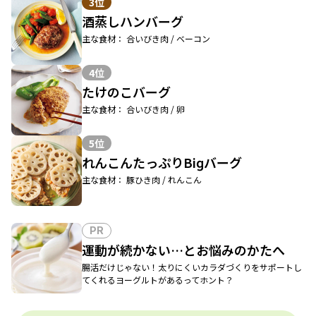
3位
酒蒸しハンバーグ
主な食材： 合いびき肉 / ベーコン
4位
たけのこバーグ
主な食材： 合いびき肉 / 卵
5位
れんこんたっぷりBiɡバーグ
主な食材： 豚ひき肉 / れんこん
PR
運動が続かない…とお悩みのかたへ
腸活だけじゃない！太りにくいカラダづくりをサポートし
てくれるヨーグルトがあるってホント？