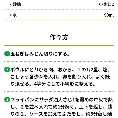
・砂糖
小さじ2
・水
90ml
作り方
玉ねぎは
みじん切り
にする。
1
ボウル
にとりひき肉、おから、１の1/2量、塩、
2
こしょう各少々を入れ、卵を割り入れ、よく練
り混ぜる。4等分にして小判形に整える。
フライパンにサラダ油大さじ1を弱めの
中火
で熱
3
し、２を並べ入れて約1分焼く。上下を返し、残
りの１、ソースを加えてふたをし、約5分蒸し焼