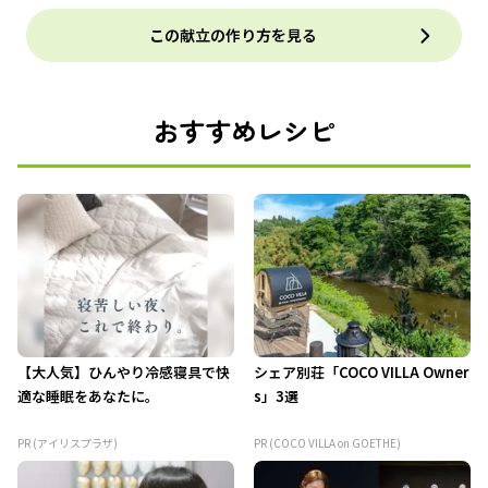
この献立の作り方を見る
おすすめレシピ
【大人気】ひんやり冷感寝具で快
シェア別荘「COCO VILLA Owner
適な睡眠をあなたに。
s」3選
PR (アイリスプラザ)
PR (COCO VILLA on GOETHE)