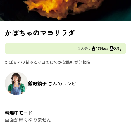
かぼちゃのマヨサラダ
１人分：
135kcal
0.9g
かぼちゃの甘みとマヨのほのかな酸味が好相性
舘野鏡子
さんのレシピ
料理中モード
画面が暗くなりません