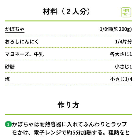
材料（２人分）
かぼちゃ
1/8個(約200g)
おろしにんにく
1/4片分
マヨネーズ、牛乳
各大さじ1
砂糖
小さじ1
塩
小さじ1/4
作り方
かぼちゃは耐熱容器に入れてふんわりとラップ
1
をかけ、電子レンジで約5分加熱する。
粗熱
をと