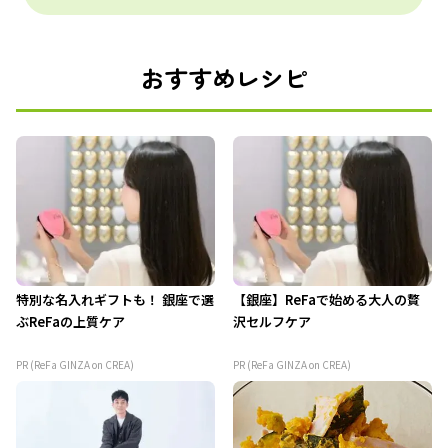
おすすめレシピ
特別な名入れギフトも！ 銀座で選
【銀座】ReFaで始める大人の贅
ぶReFaの上質ケア
沢セルフケア
PR (ReFa GINZA on CREA)
PR (ReFa GINZA on CREA)