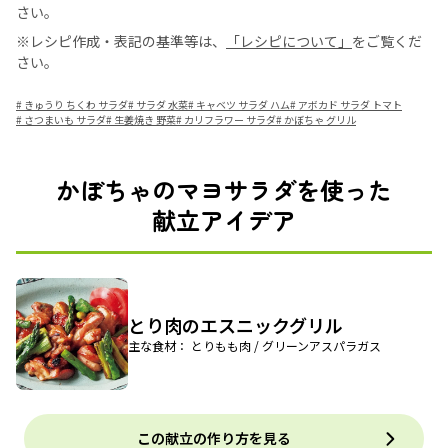
さい。
※レシピ作成・表記の基準等は、
「レシピについて」
をご覧くだ
さい。
#
きゅうり ちくわ サラダ
#
サラダ 水菜
#
キャベツ サラダ ハム
#
アボカド サラダ トマト
#
さつまいも サラダ
#
生姜焼き 野菜
#
カリフラワー サラダ
#
かぼちゃ グリル
かぼちゃのマヨサラダを使った
献立アイデア
とり肉のエスニックグリル
主な食材： とりもも肉 / グリーンアスパラガス
この献立の作り方を見る