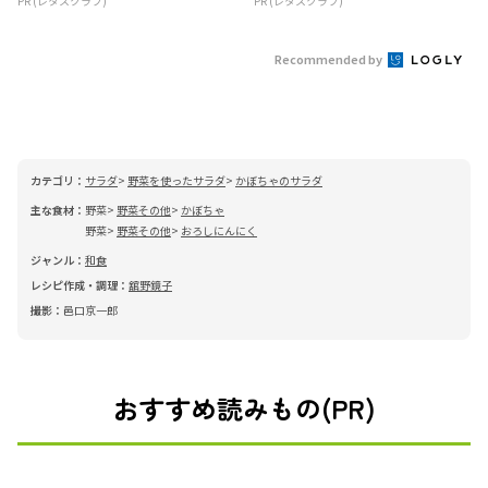
PR (レタスクラブ)
PR (レタスクラブ)
Recommended by
カテゴリ：
サラダ
野菜を使ったサラダ
かぼちゃのサラダ
主な食材：
野菜
野菜その他
かぼちゃ
野菜
野菜その他
おろしにんにく
ジャンル：
和食
レシピ作成・調理：
舘野鏡子
撮影：
邑口京一郎
おすすめ読みもの(PR)