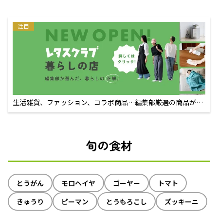
注目
生活雑貨、ファッション、コラボ商品…編集部厳選の商品が買
えるECサイト
旬の食材
とうがん
モロヘイヤ
ゴーヤー
トマト
きゅうり
ピーマン
とうもろこし
ズッキーニ