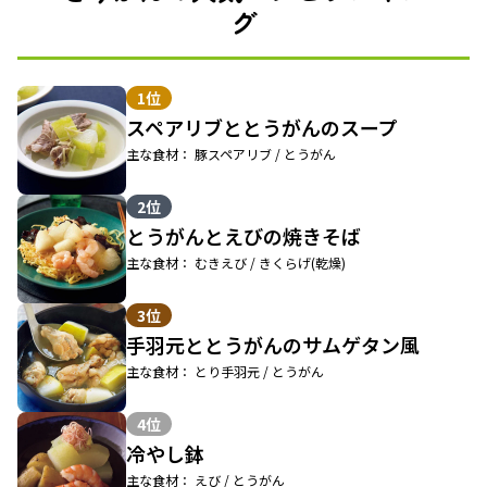
グ
1位
スペアリブととうがんのスープ
主な食材： 豚スペアリブ / とうがん
2位
とうがんとえびの焼きそば
主な食材： むきえび / きくらげ(乾燥)
3位
手羽元ととうがんのサムゲタン風
主な食材： とり手羽元 / とうがん
4位
冷やし鉢
主な食材： えび / とうがん