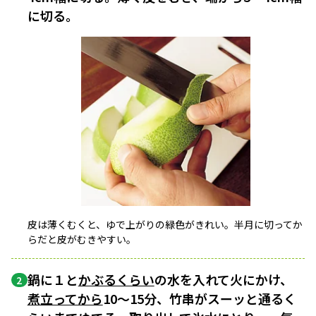
に切る。
皮は薄くむくと、ゆで上がりの緑色がきれい。半月に切ってか
らだと皮がむきやすい。
鍋に１と
かぶるくらい
の水を入れて火にかけ、
2
煮立ってから
10〜15分、竹串がスーッと通るく