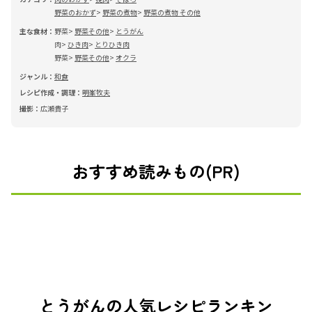
野菜のおかず
野菜の煮物
野菜の煮物 その他
主な食材：
野菜
野菜その他
とうがん
肉
ひき肉
とりひき肉
野菜
野菜その他
オクラ
ジャンル：
和食
レシピ作成・調理：
明峯牧夫
撮影：
広瀬貴子
おすすめ読みもの(PR)
とうがんの人気レシピランキン