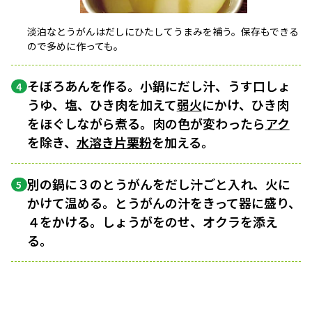
淡泊なとうがんはだしにひたしてうまみを補う。保存もできる
ので多めに作っても。
そぼろあんを作る。小鍋にだし汁、うす口しょ
4
うゆ、塩、ひき肉を加えて
弱火
にかけ、ひき肉
をほぐしながら煮る。肉の色が変わったら
アク
を除き、
水溶き片栗粉
を加える。
別の鍋に３のとうがんをだし汁ごと入れ、火に
5
かけて温める。とうがんの汁をきって器に盛り、
４をかける。しょうがをのせ、オクラを添え
る。