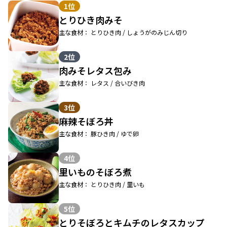
1位
とりひき肉みそ
主な食材： とりひき肉 / しょうがのみじん切り
2位
肉みそレタス包み
主な食材： レタス / 合いびき肉
3位
麻辣そぼろ丼
主な食材： 豚ひき肉 / ゆで卵
4位
里いものそぼろ煮
主な食材： とりひき肉 / 里いも
5位
とりそぼろとキムチのレタスカップ