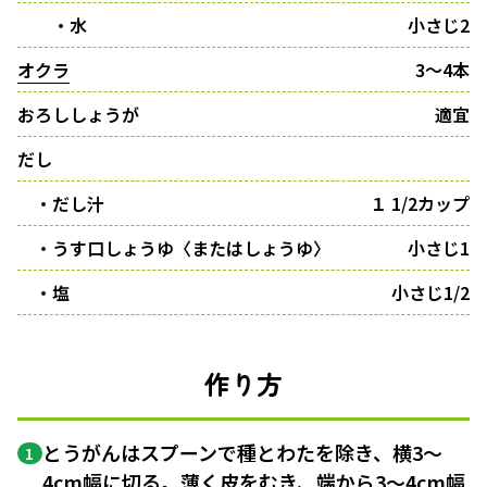
・水
小さじ2
オクラ
3〜4本
おろししょうが
適宜
だし
・だし汁
１ 1/2カップ
・うす口しょうゆ〈またはしょうゆ〉
小さじ1
・塩
小さじ1/2
作り方
とうがんはスプーンで種とわたを除き、横3〜
1
4cm幅に切る。薄く皮をむき、端から3〜4cm幅