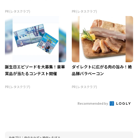
PR (レタスクラブ)
PR (レタスクラブ)
誕生日エピソードを大募集！豪華
ダイレクトに広がる肉の旨み！絶
賞品が当たるコンテスト開催
品豚バラベーコン
PR (レタスクラブ)
PR (レタスクラブ)
Recommended by
カテゴリ：
肉のおかず
挽肉
そぼろ