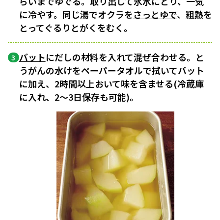
らいまでゆでる。取り出して氷水にとり、一気
に冷やす。同じ湯でオクラを
さっとゆで
、
粗熱
を
とってぐるりとがくをむく。
バット
にだしの材料を入れて混ぜ合わせる。と
3
うがんの水けをペーパータオルで拭いてバット
に加え、2時間以上おいて味を含ませる(冷蔵庫
に入れ、2〜3日保存も可能)。