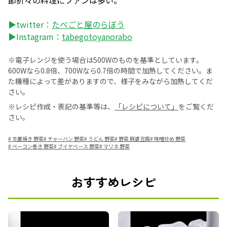
節折々の料理にファンは多い。
▶twitter：
たべごと屋のらぼう
▶Instagram：
tabegotoyanorabo
※電子レンジを使う場合は500Wのものを基準としています。
600Wなら0.8倍、700Wなら0.7倍の時間で加熱してください。ま
た機種によって差がありますので、様子をみながら加熱してくだ
さい。
※レシピ作成・表記の基準等は、
「レシピについて」
をご覧くだ
さい。
#
生姜焼き 野菜
#
チャーハン 野菜
#
うどん 野菜
#
野菜 麻婆豆腐
#
味噌炒め 野菜
#
ベーコン巻き 野菜
#
ブイヤベース 野菜
#
マリネ 野菜
おすすめレシピ