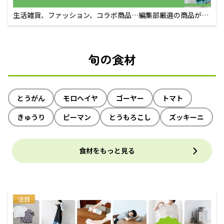
生活雑貨、ファッション、コラボ商品…編集部厳選の商品が買
えるECサイト
旬の食材
とうがん
モロヘイヤ
ゴーヤー
トマト
きゅうり
ピーマン
とうもろこし
ズッキーニ
食材をもっと見る
注目