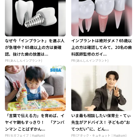
なぜ今「インプラント」を選ぶ人
インプラントは絶対ダメ？65歳以
が急増中？65歳以上の方は要確
上の方は確認してみて。20名の歯
認。抜けた歯の放置は...
科医師監修のガイ...
PR (あんしんインプラント)
PR (あんしんインプラント)
「言葉で伝える力」を育めば、イ
いま最も相談したい保育士・てぃ
ヤイヤ期もすっきり！ 「アンパ
先生がアドバイス！ 子どもの“お
ンマン ことばずかん...
てつだい”に、どん...
PR (セガフェイブ｜HugKum)
PR (アタック・キュキュット｜Hugkum)